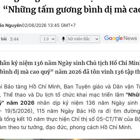
“Những tấm gương bình dị mà ca
Góc ảnh
hảo Nguyên
02/06/2026 13:45 GMT+7
Giáo dục
Công nghệ
3:44
 bài
Tuyển sinh
Hitech Công ng
Học trực tuyến
Sản phẩm
hân kỷ niệm 136 năm Ngày sinh Chủ tịch Hồ Chí Mi
g
Thị trường
ình dị mà cao quý" năm 2026 đã tôn vinh 136 tập thể
Tư vấn
ại Bảo tàng Hồ Chí Minh, Ban Tuyên giáo và Dân vận T
 Thể thao và Du lịch tổ chức khai mạc triển lãm
"Nhữ
ý" năm 2026
nhân dịp kỷ niệm 136 năm Ngày sinh 
 - 19/5/2026), 115 năm Ngày Bác Hồ ra đi tìm đường
à tổng kết 10 năm thực hiện Chỉ thị số 05-CT/TW của B
làm theo tư tưởng, đạo đức, phong cách Hồ Chí Minh.