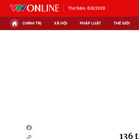
Thứ Năm, 6/8/2026
CHÍNH TRỊ
XÃ HỘI
PHÁP LUẬT
THẾ GIỚI
Chính trị
Xã hội
Thế giới
Kinh tế
Tin tức
Tài chính
Thế giới đó đây
Thị trường
Câu chuyện quốc tế
Góc doanh nghiệp
Dữ liệu và đời sống
136 