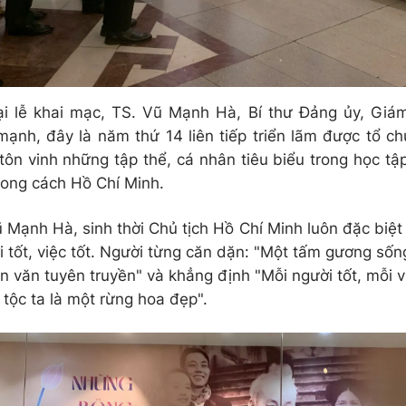
ại lễ khai mạc, TS. Vũ Mạnh Hà, Bí thư Đảng ủy, Gi
ạnh, đây là năm thứ 14 liên tiếp triển lãm được tổ ch
ôn vinh những tập thể, cá nhân tiêu biểu trong học tậ
ong cách Hồ Chí Minh.
 Mạnh Hà, sinh thời Chủ tịch Hồ Chí Minh luôn đặc biệ
 tốt, việc tốt. Người từng căn dặn: "Một tấm gương sống
ễn văn tuyên truyền" và khẳng định "Mỗi người tốt, mỗi v
 tộc ta là một rừng hoa đẹp".