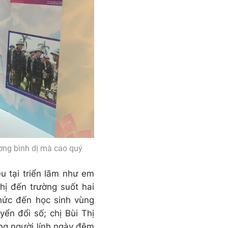
ương bình dị mà cao quý
ệu tại triển lãm như em
hị đến trường suốt hai
thức đến học sinh vùng
ển đổi số; chị Bùi Thị
ững người lính ngày đêm