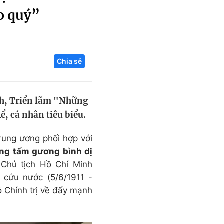
o quý”
Liên hệ toà soạn
Chia sẻ
hệ tương lai
nh, Triển lãm "Những
, cá nhân tiêu biểu.
rung ương phối hợp với
ng tấm gương bình dị
Chủ tịch Hồ Chí Minh
 cứu nước (5/6/1911 -
ộ Chính trị về đẩy mạnh