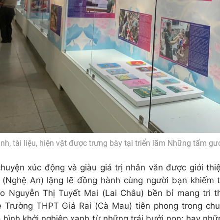
nh, tài liệu, hiện vật được trưng bày tại triển lãm Những tấm g
huyện xúc động và giàu giá trị nhân văn được giới thi
(Nghệ An) lặng lẽ đồng hành cùng người bạn khiếm t
o Nguyễn Thị Tuyết Mai (Lai Châu) bền bỉ mang tri 
rẻ Trường THPT Giá Rai (Cà Mau) tiên phong trong chuy
 hình khởi nghiệp xanh từ những trái bưởi non; hay nh