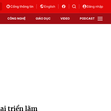
Cổng thông tin
English
Đăng nhập
CÔNG NGHỆ
GIÁO DỤC
VIDEO
PODCAST
VTV Money
VTV Thể thao
VTV Sức khoẻ
Bất động sản
Thị trường 24h
Tấm lòng Việt
Vươn mình bằng AI
VTV4
VTV8
VTV9
Lịch phát sóng
Giao lưu trực tuyến
ại triển lãm
Sự kiện