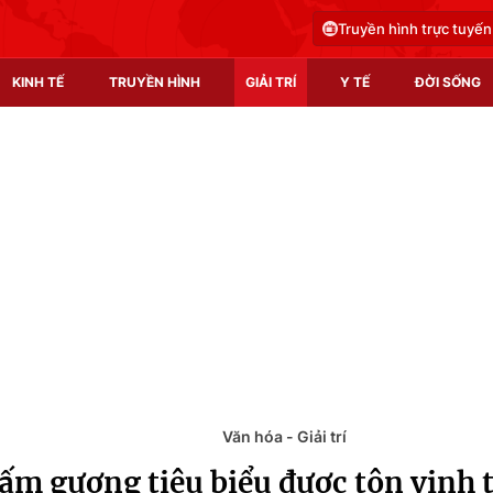
Truyền hình trực tuyến
KINH TẾ
TRUYỀN HÌNH
GIẢI TRÍ
Y TẾ
ĐỜI SỐNG
Pháp luật
Y tế
Truyền hình
Multimedia
Phim VTV
Video
Hậu trường
Shorts video
Nhân vật
Podcast
Khán giả
EMagazine
Giải sao mai
Photo
Văn hóa - Giải trí
tấm gương tiêu biểu được tôn vinh t
Infographic