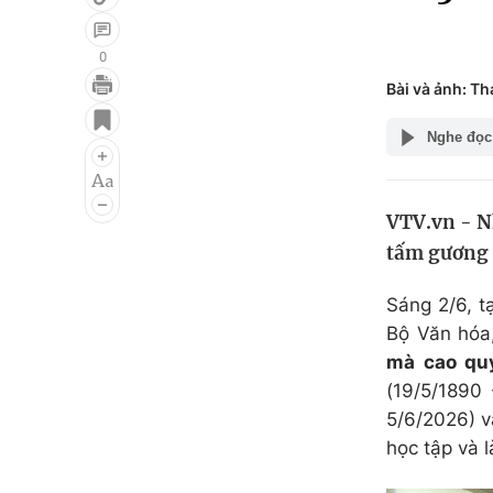
0
Bài và ảnh: T
Giải trí
Đời sống
Nghe đọc
Điện ảnh
Du lịch
Âm nhạc
Làm đẹp
VTV.vn - N
Sao
Chất lượng cuộc sốn
tấm gương b
Sáng 2/6, t
Bộ Văn hóa,
mà cao qu
(19/5/1890
5/6/2026) v
học tập và 