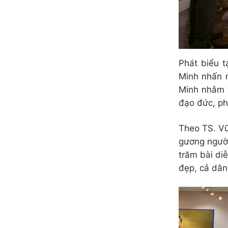
Phát biểu t
Minh nhấn m
Minh nhằm t
đạo đức, ph
Theo TS. Vũ
gương người
trăm bài di
đẹp, cả dân