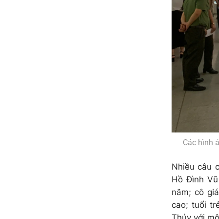
Các hình ả
Nhiều câu c
Hồ Đình Vũ 
năm; cô giá
cao; tuổi t
Thủy với mô