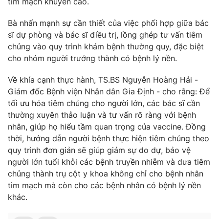
tim mạch khuyến cáo.
Ðiện thoại Thời báo VTV:
024.66 897 897
Email:
toasoan@vtv.vn
Bà nhấn mạnh sự cần thiết của việc phối hợp giữa bác
Liên hệ quảng cáo:
024-7300.7108
sĩ dự phòng và bác sĩ điều trị, lồng ghép tư vấn tiêm
chủng vào quy trình khám bệnh thường quy, đặc biệt
cho nhóm người trưởng thành có bệnh lý nền.
Về khía cạnh thực hành, TS.BS Nguyễn Hoàng Hải -
Giám đốc Bệnh viện Nhân dân Gia Định - cho rằng: Để
tối ưu hóa tiêm chủng cho người lớn, các bác sĩ cần
thường xuyên thảo luận và tư vấn rõ ràng với bệnh
nhân, giúp họ hiểu tầm quan trọng của vaccine. Đồng
thời, hướng dẫn người bệnh thực hiện tiêm chủng theo
quy trình đơn giản sẽ giúp giảm sự do dự, bảo vệ
người lớn tuổi khỏi các bệnh truyền nhiễm và đưa tiêm
® Cấm sao chép dưới mọi hình thức nếu không có sự chấp
chủng thành trụ cột y khoa không chỉ cho bệnh nhân
thuận bằng văn bản. Ghi rõ nguồn VTV.vn khi phát hành lại
tim mạch mà còn cho các bệnh nhân có bệnh lý nền
thông tin từ website này.
khác.