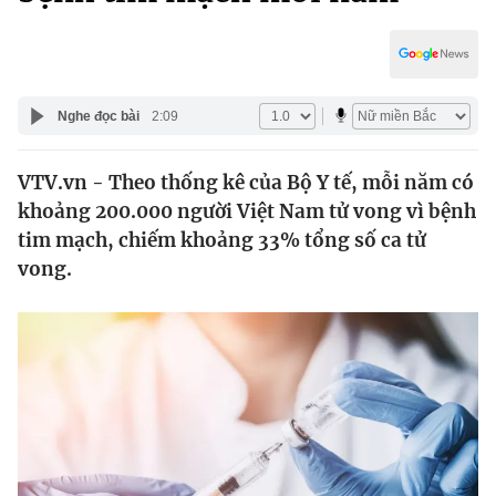
Chính trị
Truyền hình
Văn hóa - Giải trí
Xã hội
Y tế
Đời sống
Nghe đọc bài
2:09
Pháp luật
Công nghệ
Giáo dục
VTV.vn - Theo thống kê của Bộ Y tế, mỗi năm có
Y tế
khoảng 200.000 người Việt Nam tử vong vì bệnh
tim mạch, chiếm khoảng 33% tổng số ca tử
Thế giới
vong.
Tin tức
Kinh tế
Thế giới đó đây
Tài chính
Dữ liệu và đời sống
Câu chuyện quốc tế
Thị trường
Truyền hình
Góc doanh nghiệp