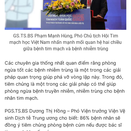
THỜI BÁO VTV
GS.TS.BS Phạm Mạnh Hùng, Phó Chủ tịch Hội Tim
mạch học Việt Nam nhấn mạnh mối quan hệ hai chiều
giữa bệnh tim mạch và bệnh nhiễm trùng
Theo dõi báo trên
Các chuyên gia thống nhất quan điểm rằng phòng
ngừa tốt các bệnh nhiễm trùng là một trong các giải
Cơ quan chủ quản:
Đài Truyền hình Việt Nam
pháp quan trọng giúp phá vỡ vòng lặp này. Trong đó,
Cơ quan báo chí:
Thời báo VTV
tiêm chủng là một trong các giải pháp có thể giúp
Giấy phép hoạt động báo in và báo điện tử số 483/GP-BTTTT
phòng ngừa bệnh truyền nhiễm, nhiễm trùng cho bệnh
cấp ngày 29/12/2023
nhân tim mạch.
Tổng Biên tập:
Vũ Thanh Thủy
PGS.TS.BS Dương Thị Hồng – Phó Viện trưởng Viện Vệ
Phó Tổng Biên tập:
Nguyễn Thị Mỹ Hạnh, Phạm Quốc Thắng,
sinh Dịch tễ Trung ương cho biết: 86% bệnh nhân sẽ
Nguyễn Trọng Ninh
đồng ý tiêm chủng phòng bệnh cúm nếu được bác sĩ
Tổng đài VTV:
024.38 355 931 - 024.38 355 932