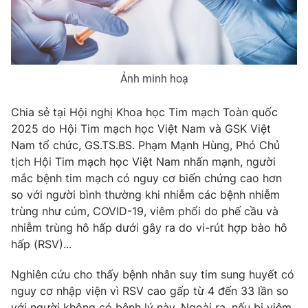
Phim VTV
Giải trí
Hậu trường
Điện ảnh
Đời sống
Nhân vật
Âm nhạc
Ảnh minh hoạ
Du lịch
Khán giả
Giáo dục
Sao
Làm đẹp
Chia sẻ tại Hội nghị Khoa học Tim mạch Toàn quốc
Giải sao mai
Tuyển sinh
2025 do Hội Tim mạch học Việt Nam và GSK Việt
Công nghệ
Chất lượng cuộc sống
Nam tổ chức,
GS.TS.BS. Phạm Mạnh Hùng, Phó Chủ
Học trực tuyến
tịch Hội Tim mạch học Việt Nam nhấn mạnh, người
Hitech Công nghệ tương lai
Giao lưu trực tuyến
mắc bệnh tim mạch có nguy cơ biến chứng cao hơn
Sản phẩm
so với người bình thường khi nhiễm các bệnh nhiễm
trùng như cúm, COVID-19, viêm phổi do phế cầu và
Lịch phát sóng
Thị trường
nhiễm trùng hô hấp dưới gây ra do vi-rút hợp bào hô
hấp (RSV)...
Tư vấn
Chuyên mục khác
Nghiên cứu cho thấy bệnh nhân suy tim sung huyết có
Emagazine
Podcast
nguy cơ nhập viện vì RSV cao gấp từ 4 đến 33 lần so
với người không có bệnh lý này. Ngoài ra, nếu bị viêm