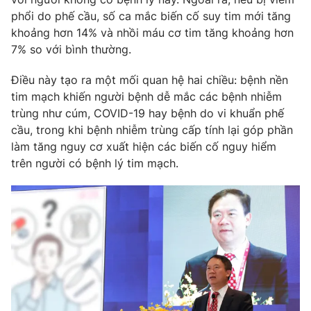
phổi do phế cầu, số ca mắc biến cố suy tim mới tăng
Photo
Infographic
khoảng hơn 14% và nhồi máu cơ tim tăng khoảng hơn
7% so với bình thường.
Video
Shorts video
Điều này tạo ra một mối quan hệ hai chiều: bệnh nền
tim mạch khiến người bệnh dễ mắc các bệnh nhiễm
VTV Money
VTV Thể thao
trùng như cúm, COVID-19 hay bệnh do vi khuẩn phế
cầu, trong khi bệnh nhiễm trùng cấp tính lại góp phần
VTV Sức khoẻ
Bất động sản
làm tăng nguy cơ xuất hiện các biến cố nguy hiểm
trên người có bệnh lý tim mạch.
Thị trường 24h
Tấm lòng Việt
VTV4
Vươn mình bằng AI
VTV9
VTV8
Liên hệ tòa soạn
English