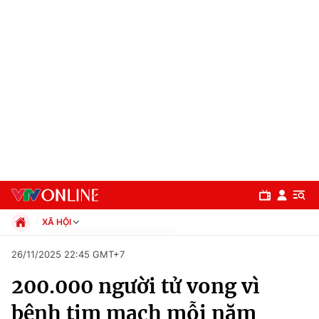
XÃ HỘI
Chính trị
26/11/2025 22:45 GMT+7
Xã hội
200.000 người tử vong vì
Pháp luật
Chuyên mục
Kinh tế
bệnh tim mạch mỗi năm
Thể thao