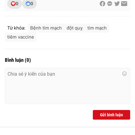
0
0
Từ khóa:
Bệnh tim mạch
đột quỵ
tim mạch
tiêm vaccine
Bình luận
(
0
)
Gửi bình luận