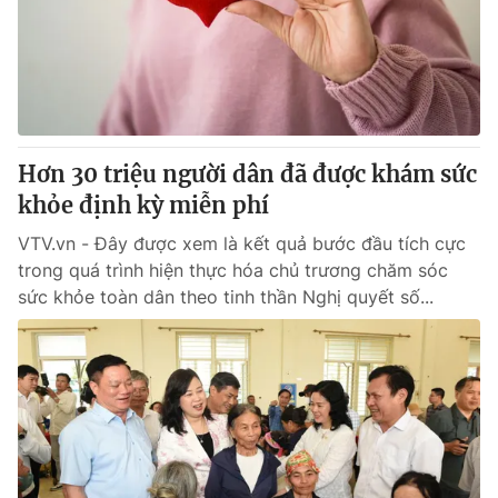
Tin tức
Kinh tế
Thế giới đó đây
Tài chính
Dữ liệu và đời sống
Câu chuyện quốc tế
Thị trường
Hơn 30 triệu người dân đã được khám sức
Truyền hình
Góc doanh nghiệp
khỏe định kỳ miễn phí
Phim VTV
Giải trí
VTV.vn - Đây được xem là kết quả bước đầu tích cực
Hậu trường
trong quá trình hiện thực hóa chủ trương chăm sóc
Điện ảnh
sức khỏe toàn dân theo tinh thần Nghị quyết số...
Đời sống
Nhân vật
Âm nhạc
Du lịch
Khán giả
Giáo dục
Sao
Làm đẹp
Giải sao mai
Tuyển sinh
Công nghệ
Chất lượng cuộc sống
Học trực tuyến
Hitech Công nghệ tương lai