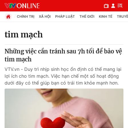
CHÍNH TRỊ
XÃ HỘI
PHÁP LUẬT
THẾ GIỚI
KINH TẾ
TRUYỀ
tim mạch
Chuyên mục
Những việc cần tránh sau 7h tối để bảo vệ
Chính trị
tim mạch
VTV.vn - Duy trì nhịp sinh học ổn định có thể mang lại
Xã hội
lợi ích cho tim mạch. Việc hạn chế một số hoạt động
dưới đây có thể giúp bạn có trái tim khỏe mạnh hơn.
Pháp luật
Y tế
Thế giới