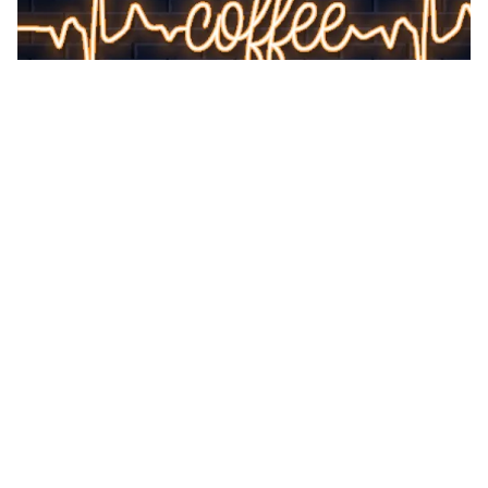
Tin mới
Video
Live
Emagazine
Trang chủ
Virus hợp bào hô hấp RSV "thầm lặng"
gây nguy hiểm cho cả người già và trẻ nhỏ
VTV.vn - RSV là nguyên nhân phổ biến gây nhiễm
trùng đường hô hấp dưới, ước tính ảnh hưởng khoảng
64 triệu người và gây 160.000 ca tử vong mỗi năm...