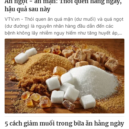
Ăn ngọt - ăn mặn: Thói quen hằng ngày,
hậu quả sau này
VTV.vn - Thói quen ăn quá mặn (dư muối) và quá ngọt
(dư đường) là nguyên nhân hàng đầu dẫn đến các
bệnh không lây nhiễm nguy hiểm như tăng huyết áp,...
5 cách giảm muối trong bữa ăn hằng ngày