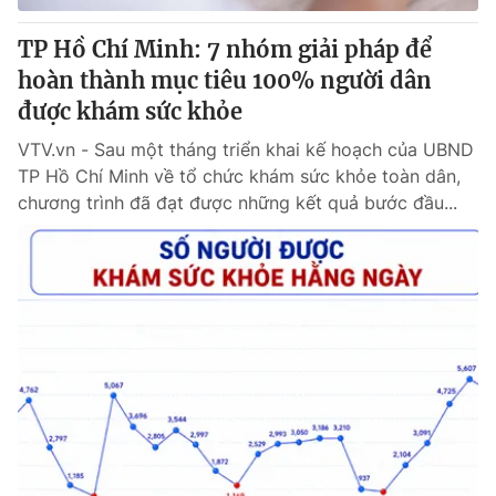
TP Hồ Chí Minh: 7 nhóm giải pháp để
® Cấm sao chép dưới mọi hình thức nếu không có sự chấp
hoàn thành mục tiêu 100% người dân
thuận bằng văn bản. Ghi rõ nguồn VTV.vn khi phát hành lại
được khám sức khỏe
thông tin từ website này.
VTV.vn - Sau một tháng triển khai kế hoạch của UBND
TP Hồ Chí Minh về tổ chức khám sức khỏe toàn dân,
chương trình đã đạt được những kết quả bước đầu...