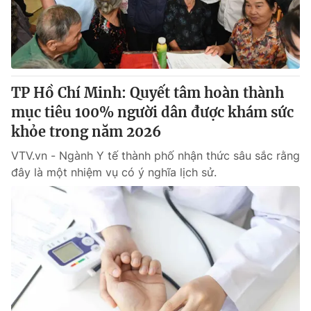
Giao lưu trực tuyến
Sản phẩm
Lịch phát sóng
Thị trường
Tư vấn
TP Hồ Chí Minh: Quyết tâm hoàn thành
Chuyên mục khác
mục tiêu 100% người dân được khám sức
Emagazine
Podcast
khỏe trong năm 2026
VTV.vn - Ngành Y tế thành phố nhận thức sâu sắc rằng
Photo
Infographic
đây là một nhiệm vụ có ý nghĩa lịch sử.
Video
Shorts video
VTV Money
VTV Thể thao
VTV Sức khoẻ
Bất động sản