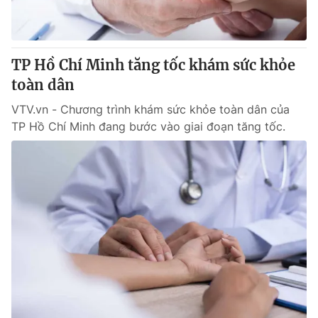
Giấy phép hoạt động báo in và báo điện tử số 483/GP-BTTTT
cấp ngày 29/12/2023
Tổng Biên tập:
Vũ Thanh Thủy
TP Hồ Chí Minh tăng tốc khám sức khỏe
Phó Tổng Biên tập:
Nguyễn Thị Mỹ Hạnh, Phạm Quốc Thắng,
Nguyễn Trọng Ninh
toàn dân
Tổng đài VTV:
024.38 355 931 - 024.38 355 932
VTV.vn - Chương trình khám sức khỏe toàn dân của
Ðiện thoại Thời báo VTV:
024.66 897 897
TP Hồ Chí Minh đang bước vào giai đoạn tăng tốc.
Email:
toasoan@vtv.vn
Liên hệ quảng cáo:
024-7300.7108