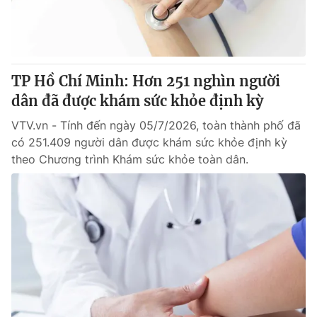
Thị trường 24h
Tấm lòng Việt
VTV4
Vươn mình bằng AI
TP Hồ Chí Minh: Hơn 251 nghìn người
VTV9
VTV8
dân đã được khám sức khỏe định kỳ
VTV.vn - Tính đến ngày 05/7/2026, toàn thành phố đã
Liên hệ tòa soạn
English
có 251.409 người dân được khám sức khỏe định kỳ
theo Chương trình Khám sức khỏe toàn dân.
THỜI BÁO VTV
Theo dõi báo trên
Cơ quan chủ quản:
Đài Truyền hình Việt Nam
Cơ quan báo chí:
Thời báo VTV