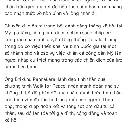
chân trần giữa giá rét để tiếp tục cuộc hành trình nâng
Photo
Infographic
cao nhận thức về hòa bình và lòng nhân ái.
Video
Shorts video
Chuyến đi diễn ra trong bối cảnh căng thẳng xã hội tại
Mỹ gia tăng, liên quan tới các chính sách nhập cư
cứng rắn của chính quyền Tổng thống Donald Trump,
VTV Money
VTV Thể thao
trong đó có việc triển khai Vệ binh Quốc gia tại một
số thành phố và các vụ việc khiến cả công dân Mỹ lẫn
VTV Sức khoẻ
Bất động sản
người nhập cư thiệt mạng trong các chiến dịch của lực
lượng liên bang.
Thị trường 24h
Tấm lòng Việt
Ông Bhikkhu Pannakara, lãnh đạo tinh thần của
chương trình Walk for Peace, nhấn mạnh đoàn nhà sư
VTV4
Vươn mình bằng AI
không đi bộ để phản đối mà nhằm đánh thức tinh thần
hòa bình vốn đã tồn tại trong mỗi con người. Theo
ông, thông điệp đoàn kết và lòng tốt bắt đầu từ cá
VTV9
VTV8
nhân, sau đó lan tỏa tới gia đình, cộng đồng và toàn
xã hội.
Liên hệ tòa soạn
English