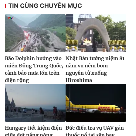
TIN CÙNG CHUYÊN MỤC
Bão Dolphin hướng vào
Nhật Bản tưởng niệm 81
miền Đông Trung Quốc,
năm vụ ném bom
cảnh báo mưa lớn trên
nguyên tử xuống
diện rộng
Hiroshima
Hungary tiết kiệm điện
Đức điều tra vụ UAV gắn
giữa đợt nắng nóng
thuốc nổ tại sân bay