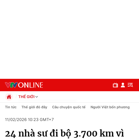
THẾ GIỚI
Chính trị
Tin tức
Thế giới đó đây
Câu chuyện quốc tế
Người Việt bốn phương
Xã hội
11/02/2026 10:23 GMT+7
Pháp luật
Chuyên mục
Kinh tế
24 nhà sư đi bộ 3.700 km vì
Thể thao