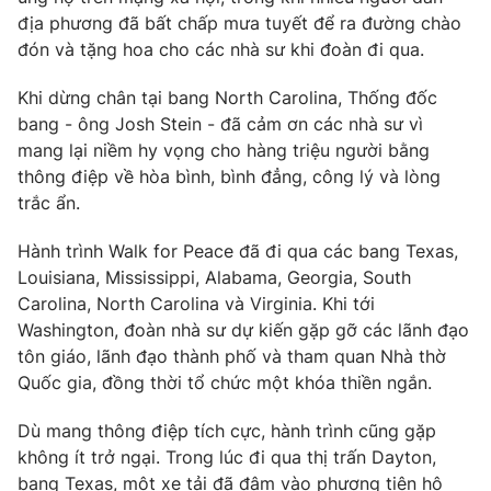
Ðiện thoại Thời báo VTV:
024.66 897 897
địa phương đã bất chấp mưa tuyết để ra đường chào
Email:
toasoan@vtv.vn
đón và tặng hoa cho các nhà sư khi đoàn đi qua.
Liên hệ quảng cáo:
024-7300.7108
Khi dừng chân tại bang North Carolina, Thống đốc
bang - ông Josh Stein - đã cảm ơn các nhà sư vì
mang lại niềm hy vọng cho hàng triệu người bằng
thông điệp về hòa bình, bình đẳng, công lý và lòng
trắc ẩn.
Hành trình Walk for Peace đã đi qua các bang Texas,
Louisiana, Mississippi, Alabama, Georgia, South
Carolina, North Carolina và Virginia. Khi tới
Washington, đoàn nhà sư dự kiến gặp gỡ các lãnh đạo
tôn giáo, lãnh đạo thành phố và tham quan Nhà thờ
Quốc gia, đồng thời tổ chức một khóa thiền ngắn.
® Cấm sao chép dưới mọi hình thức nếu không có sự chấp
thuận bằng văn bản. Ghi rõ nguồn VTV.vn khi phát hành lại
thông tin từ website này.
Dù mang thông điệp tích cực, hành trình cũng gặp
không ít trở ngại. Trong lúc đi qua thị trấn Dayton,
bang Texas, một xe tải đã đâm vào phương tiện hộ