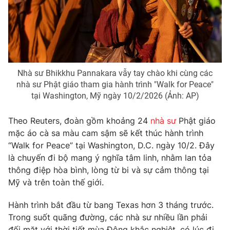
Phim VTV
Giải trí
Hậu trường
Điện ảnh
Đời sống
Nhân vật
Âm nhạc
Du lịch
Khán giả
Giáo dục
Nhà sư Bhikkhu Pannakara vẫy tay chào khi cùng các
Sao
Làm đẹp
nhà sư Phật giáo tham gia hành trình "Walk for Peace"
Giải sao mai
Tuyển sinh
tại Washington, Mỹ ngày 10/2/2026 (Ảnh: AP)
Công nghệ
Chất lượng cuộc sống
Học trực tuyến
Theo Reuters, đoàn gồm khoảng 24
nhà sư
Phật giáo
Hitech Công nghệ tương lai
Giao lưu trực tuyến
mặc áo cà sa màu cam sậm sẽ kết thúc hành trình
Sản phẩm
“Walk for Peace” tại Washington, D.C. ngày 10/2. Đây
là chuyến đi bộ mang ý nghĩa tâm linh, nhằm lan tỏa
Lịch phát sóng
Thị trường
thông điệp hòa bình, lòng từ bi và sự cảm thông tại
Mỹ và trên toàn thế giới.
Tư vấn
Chuyên mục khác
Hành trình bắt đầu từ bang Texas hơn 3 tháng trước.
Emagazine
Podcast
Trong suốt quãng đường, các nhà sư nhiều lần phải
đối mặt với thời tiết mùa Đông khắc nghiệt, có lúc đi