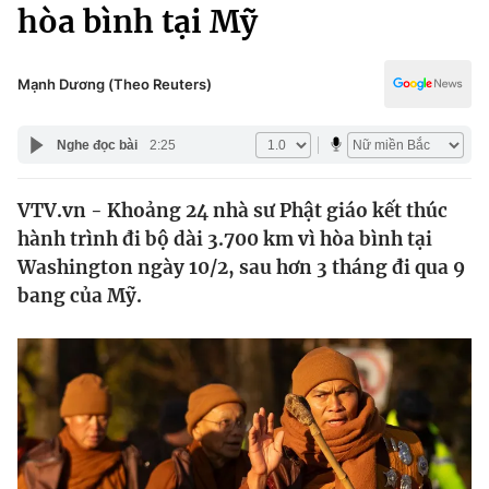
Chính trị
hòa bình tại Mỹ
Truyền hình
Văn hóa - Giải trí
Xã hội
Y tế
Mạnh Dương (Theo Reuters)
Đời sống
Pháp luật
Công nghệ
Nghe đọc bài
2:25
Giáo dục
Y tế
VTV.vn - Khoảng 24 nhà sư Phật giáo kết thúc
hành trình đi bộ dài 3.700 km vì hòa bình tại
Thế giới
Washington ngày 10/2, sau hơn 3 tháng đi qua 9
bang của Mỹ.
Tin tức
Kinh tế
Thế giới đó đây
Tài chính
Dữ liệu và đời sống
Câu chuyện quốc tế
Thị trường
Truyền hình
Góc doanh nghiệp