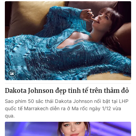
Dakota Johnson đẹp tinh tế trên thảm đỏ
Sao phim 50 sắc thái Dakota Johnson nổi bật tại LHP
quốc tế Marrakech diễn ra ở Ma rốc ngày 1/12 vừa
qua.