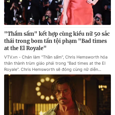
"Thầm sấm" kết hợp cùng kiều nữ 50 sắc
thái trong bom tấn tội phạm "Bad times
at the El Royale"
VTV.vn - Chán làm "Thần sấm", Chris Hemsworth hóa
thân thành trùm giáo phái trong "Bad times at the El
Royale". Chris Hemsworth sẽ đóng cùng nữ diễn...