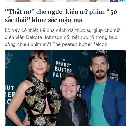
“Thắt nơ” che ngực, kiều nữ phim “50
® Cấm sao chép dưới mọi hình thức nếu không có sự chấp
sắc thái” khoe sắc mặn mà
thuận bằng văn bản. Ghi rõ nguồn VTV.vn khi phát hành lại
thông tin từ website này.
Bộ váy có thiết kế phá cách đã thực sự giúp cho nữ
diễn viên Dakota Johnson nổi bật rực rỡ trong buổi
công chiếu phim mới The peanut butter falcon.