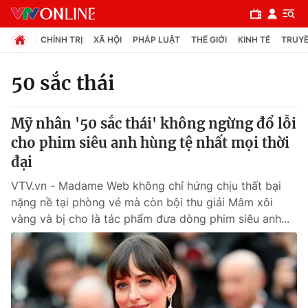
CHÍNH TRỊ
XÃ HỘI
PHÁP LUẬT
THẾ GIỚI
KINH TẾ
TRUYỀ
50 sắc thái
Chuyên mục
Mỹ nhân '50 sắc thái' không ngừng đổ lỗi
Chính trị
cho phim siêu anh hùng tệ nhất mọi thời
đại
Xã hội
VTV.vn - Madame Web không chỉ hứng chịu thất bại
nặng nề tại phòng vé mà còn bội thu giải Mâm xôi
Pháp luật
vàng và bị cho là tác phẩm đưa dòng phim siêu anh...
Y tế
Thế giới