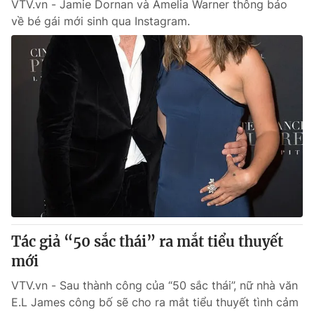
VTV.vn - Jamie Dornan và Amelia Warner thông báo
về bé gái mới sinh qua Instagram.
Tác giả “50 sắc thái” ra mắt tiểu thuyết
mới
VTV.vn - Sau thành công của “50 sắc thái”, nữ nhà văn
E.L James công bố sẽ cho ra mắt tiểu thuyết tình cảm