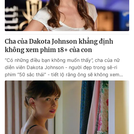
Thị trường 24h
Tấm lòng Việt
VTV4
Vươn mình bằng AI
VTV9
VTV8
Cha của Dakota Johnson khẳng định
không xem phim 18+ của con
Liên hệ tòa soạn
English
“Có những điều bạn không muốn thấy”, cha của nữ
diễn viên Dakota Johnson - người đẹp trong sê-ri
phim “50 sắc thái” - tiết lộ rằng ông sẽ không xem...
THỜI BÁO VTV
Theo dõi báo trên
Cơ quan chủ quản:
Đài Truyền hình Việt Nam
Cơ quan báo chí:
Thời báo VTV