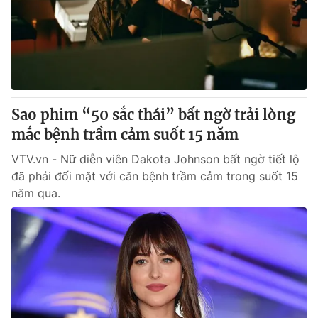
Giao lưu trực tuyến
Sản phẩm
Lịch phát sóng
Thị trường
Tư vấn
Chuyên mục khác
Sao phim “50 sắc thái” bất ngờ trải lòng
Emagazine
Podcast
mắc bệnh trầm cảm suốt 15 năm
VTV.vn - Nữ diễn viên Dakota Johnson bất ngờ tiết lộ
Photo
Infographic
đã phải đối mặt với căn bệnh trầm cảm trong suốt 15
năm qua.
Video
Shorts video
VTV Money
VTV Thể thao
VTV Sức khoẻ
Bất động sản