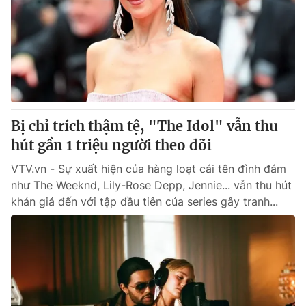
Tin tức
Kinh tế
Thế giới đó đây
Tài chính
Dữ liệu và đời sống
Câu chuyện quốc tế
Thị trường
Truyền hình
Góc doanh nghiệp
Bị chỉ trích thậm tệ, "The Idol" vẫn thu
Phim VTV
hút gần 1 triệu người theo dõi
Giải trí
Hậu trường
VTV.vn - Sự xuất hiện của hàng loạt cái tên đình đám
Điện ảnh
như The Weeknd, Lily-Rose Depp, Jennie... vẫn thu hút
Đời sống
Nhân vật
khán giả đến với tập đầu tiên của series gây tranh...
Âm nhạc
Du lịch
Khán giả
Giáo dục
Sao
Làm đẹp
Giải sao mai
Tuyển sinh
Công nghệ
Chất lượng cuộc sống
Học trực tuyến
Hitech Công nghệ tương lai