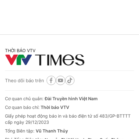
Cơ quan báo chí:
Thời báo VTV
Giấy phép hoạt động báo in và báo điện tử số 483/GP-BTTTT
cấp ngày 29/12/2023
Tổng Biên tập:
Vũ Thanh Thủy
Phó Tổng Biên tập:
Nguyễn Thị Mỹ Hạnh, Phạm Quốc Thắng,
Nguyễn Trọng Ninh
THỜI BÁO VTV
Tổng đài VTV:
024.38 355 931 - 024.38 355 932
Ðiện thoại Thời báo VTV:
024.66 897 897
Email:
toasoan@vtv.vn
Theo dõi báo trên
Liên hệ quảng cáo:
024-7300.7108
Cơ quan chủ quản:
Đài Truyền hình Việt Nam
Cơ quan báo chí:
Thời báo VTV
Giấy phép hoạt động báo in và báo điện tử số 483/GP-BTTTT
cấp ngày 29/12/2023
Tổng Biên tập:
Vũ Thanh Thủy