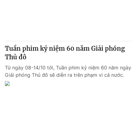
Thị trường 24h
Tấm lòng Việt
VTV4
Vươn mình bằng AI
VTV9
VTV8
Tuần phim kỷ niệm 60 năm Giải phóng
Liên hệ tòa soạn
Thủ đô
English
Từ ngày 08-14/10 tới, Tuần phim kỷ niệm 60 năm ngày
Giải phóng Thủ đô sẽ diễn ra trên phạm vi cả nước.
THỜI BÁO VTV
Theo dõi báo trên
Cơ quan chủ quản:
Đài Truyền hình Việt Nam