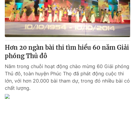
Giao lưu trực tuyến
Sản phẩm
Lịch phát sóng
Thị trường
Tư vấn
Chuyên mục khác
Hơn 20 ngàn bài thi tìm hiểu 60 năm Giải
Emagazine
Podcast
phóng Thủ đô
Nằm trong chuỗi hoạt động chào mừng 60 Giải phóng
Photo
Infographic
Thủ đô, toàn huyện Phúc Thọ đã phát động cuộc thi
lớn, với hơn 20.000 bài tham dự, trong đó nhiều bài có
Video
Shorts video
chất lượng.
VTV Money
VTV Thể thao
VTV Sức khoẻ
Bất động sản