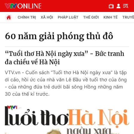
CHÍNH TRỊ
XÃ HỘI
PHÁP LUẬT
THẾ GIỚI
KINH TẾ
TRUYỀ
60 năm giải phóng thủ đô
Chuyên mục
“Tuổi thơ Hà Nội ngày xưa” - Bức tranh
Chính trị
đa chiều về Hà Nội
VTV.vn - Cuốn sách “Tuổi thơ Hà Nội ngày xưa” là tập
Xã hội
di cảo, hồi ức của nhà văn Lê Bầu về tuổi thơ của ông
- của những đứa trẻ dưới bãi sông Hồng những năm
30 của thế kỉ trước.
Pháp luật
Y tế
Thế giới