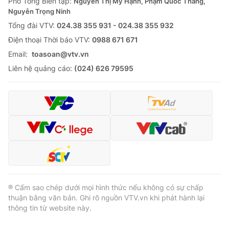
Phó Tổng Biên tập:
Nguyễn Thị Mỹ Hạnh, Phạm Quốc Thắng,
Nguyễn Trọng Ninh
Tổng đài VTV:
024.38 355 931 - 024.38 355 932
Ðiện thoại Thời báo VTV:
0988 671 671
® Cấm sao chép dưới mọi hình thức nếu không có sự chấp
Email:
toasoan@vtv.vn
thuận bằng văn bản. Ghi rõ nguồn VTV.vn khi phát hành lại
Liên hệ quảng cáo:
(024) 626 79595
thông tin từ website này.
® Cấm sao chép dưới mọi hình thức nếu không có sự chấp
thuận bằng văn bản. Ghi rõ nguồn VTV.vn khi phát hành lại
thông tin từ website này.