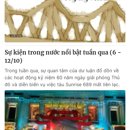
Tin tức
Kinh tế
Thế giới đó đây
Tài chính
Dữ liệu và đời sống
Câu chuyện quốc tế
Thị trường
Truyền hình
Góc doanh nghiệp
Sự kiện trong nước nổi bật tuần qua (6 -
Phim VTV
12/10)
Giải trí
Hậu trường
Trong tuần qua, sự quan tâm của dư luận đổ dồn về
Điện ảnh
các hoạt động kỷ niệm 60 năm ngày giải phóng Thủ
Đời sống
Nhân vật
đô và diễn biến vụ việc tàu Sunrise 689 mất liên lạc.
Âm nhạc
Du lịch
Khán giả
Giáo dục
Sao
Làm đẹp
Giải sao mai
Tuyển sinh
Công nghệ
Chất lượng cuộc sống
Học trực tuyến
Hitech Công nghệ tương lai