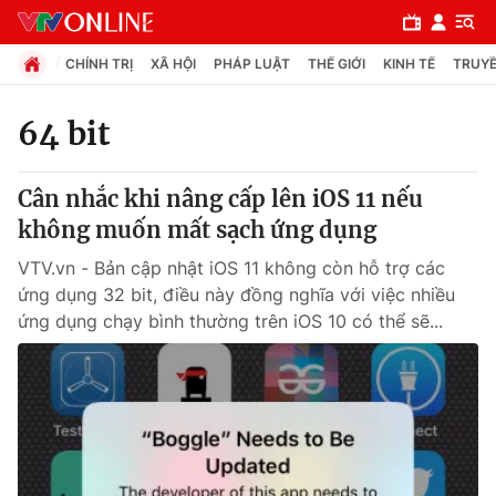
CHÍNH TRỊ
XÃ HỘI
PHÁP LUẬT
THẾ GIỚI
KINH TẾ
TRUYỀ
64 bit
Chuyên mục
Cân nhắc khi nâng cấp lên iOS 11 nếu
Chính trị
không muốn mất sạch ứng dụng
VTV.vn - Bản cập nhật iOS 11 không còn hỗ trợ các
Xã hội
ứng dụng 32 bit, điều này đồng nghĩa với việc nhiều
ứng dụng chạy bình thường trên iOS 10 có thể sẽ...
Pháp luật
Y tế
Thế giới