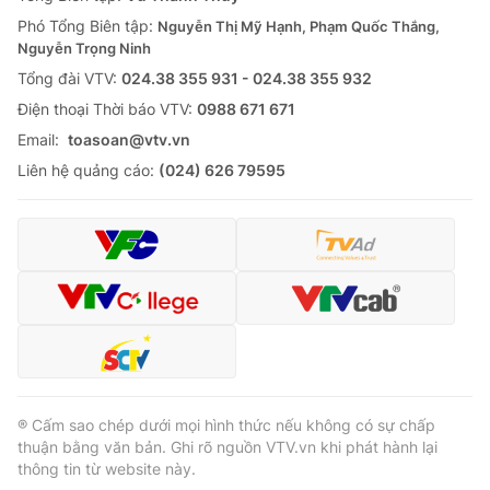
Thị trường 24h
Tấm lòng Việt
Phó Tổng Biên tập:
Nguyễn Thị Mỹ Hạnh, Phạm Quốc Thắng,
Nguyễn Trọng Ninh
VTV4
Vươn mình bằng AI
Tổng đài VTV:
024.38 355 931 - 024.38 355 932
Ðiện thoại Thời báo VTV:
0988 671 671
VTV9
VTV8
Email:
toasoan@vtv.vn
Liên hệ quảng cáo:
(024) 626 79595
Liên hệ tòa soạn
English
THỜI BÁO VTV
Theo dõi báo trên
® Cấm sao chép dưới mọi hình thức nếu không có sự chấp
thuận bằng văn bản. Ghi rõ nguồn VTV.vn khi phát hành lại
thông tin từ website này.
Cơ quan chủ quản:
Đài Truyền hình Việt Nam