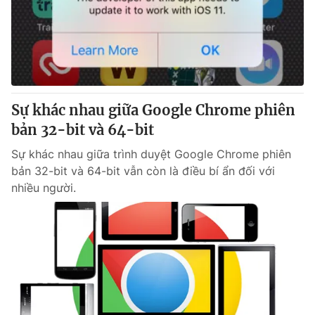
Tin tức
Kinh tế
Thế giới đó đây
Tài chính
Dữ liệu và đời sống
Câu chuyện quốc tế
Thị trường
Sự khác nhau giữa Google Chrome phiên
Truyền hình
Góc doanh nghiệp
bản 32-bit và 64-bit
Phim VTV
Giải trí
Sự khác nhau giữa trình duyệt Google Chrome phiên
Hậu trường
bản 32-bit và 64-bit vẫn còn là điều bí ẩn đối với
Điện ảnh
nhiều người.
Đời sống
Nhân vật
Âm nhạc
Du lịch
Khán giả
Giáo dục
Sao
Làm đẹp
Giải sao mai
Tuyển sinh
Công nghệ
Chất lượng cuộc sống
Học trực tuyến
Hitech Công nghệ tương lai