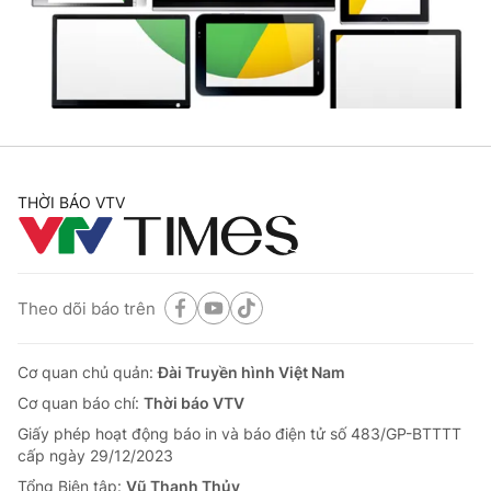
Giao lưu trực tuyến
Sản phẩm
Lịch phát sóng
Thị trường
Tư vấn
Chuyên mục khác
Emagazine
Podcast
THỜI BÁO VTV
Photo
Infographic
Theo dõi báo trên
Video
Shorts video
Cơ quan chủ quản:
Đài Truyền hình Việt Nam
VTV Money
VTV Thể thao
Cơ quan báo chí:
Thời báo VTV
Giấy phép hoạt động báo in và báo điện tử số 483/GP-BTTTT
VTV Sức khoẻ
Bất động sản
cấp ngày 29/12/2023
Tổng Biên tập:
Vũ Thanh Thủy