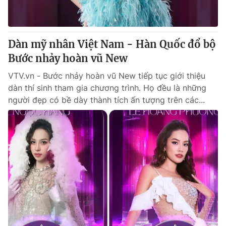
Giấy phép hoạt động báo in và báo điện tử số 483/GP-BTTTT
cấp ngày 29/12/2023
Tổng Biên tập:
Vũ Thanh Thủy
Dàn mỹ nhân Việt Nam - Hàn Quốc đổ bộ
Phó Tổng Biên tập:
Nguyễn Thị Mỹ Hạnh, Phạm Quốc Thắng,
Bước nhảy hoàn vũ New
Nguyễn Trọng Ninh
Tổng đài VTV:
024.38 355 931 - 024.38 355 932
VTV.vn - Bước nhảy hoàn vũ New tiếp tục giới thiệu
Ðiện thoại Thời báo VTV:
024.66 897 897
dàn thí sinh tham gia chương trình. Họ đều là những
Email:
toasoan@vtv.vn
người đẹp có bề dày thành tích ấn tượng trên các...
Liên hệ quảng cáo:
024-7300.7108