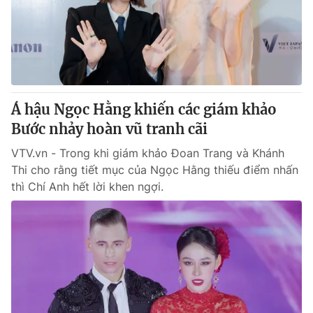
Tin tức
Kinh tế
Thế giới đó đây
Tài chính
Dữ liệu và đời sống
Câu chuyện quốc tế
Thị trường
Á hậu Ngọc Hằng khiến các giám khảo
Truyền hình
Góc doanh nghiệp
Bước nhảy hoàn vũ tranh cãi
Phim VTV
Giải trí
VTV.vn - Trong khi giám khảo Đoan Trang và Khánh
Hậu trường
Thi cho rằng tiết mục của Ngọc Hằng thiếu điểm nhấn
Điện ảnh
thì Chí Anh hết lời khen ngợi.
Đời sống
Nhân vật
Âm nhạc
Du lịch
Khán giả
Giáo dục
Sao
Làm đẹp
Giải sao mai
Tuyển sinh
Công nghệ
Chất lượng cuộc sống
Học trực tuyến
Hitech Công nghệ tương lai