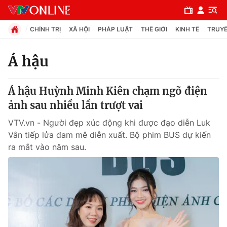
CHÍNH TRỊ
XÃ HỘI
PHÁP LUẬT
THẾ GIỚI
KINH TẾ
TRUYỀ
Á hậu
Chuyên mục
Á hậu Huỳnh Minh Kiên chạm ngõ điện
Chính trị
ảnh sau nhiều lần trượt vai
VTV.vn - Người đẹp xúc động khi được đạo diễn Luk
Xã hội
Vân tiếp lửa đam mê diễn xuất. Bộ phim BUS dự kiến
ra mắt vào năm sau.
Pháp luật
Y tế
Thế giới