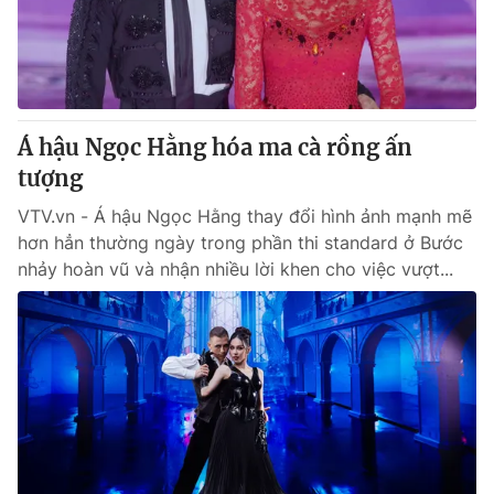
Giao lưu trực tuyến
Sản phẩm
Lịch phát sóng
Thị trường
Tư vấn
Á hậu Ngọc Hằng hóa ma cà rồng ấn
Chuyên mục khác
tượng
Emagazine
Podcast
VTV.vn - Á hậu Ngọc Hằng thay đổi hình ảnh mạnh mẽ
hơn hẳn thường ngày trong phần thi standard ở Bước
Photo
Infographic
nhảy hoàn vũ và nhận nhiều lời khen cho việc vượt...
Video
Shorts video
VTV Money
VTV Thể thao
VTV Sức khoẻ
Bất động sản