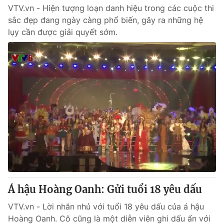
VTV.vn - Hiện tượng loạn danh hiệu trong các cuộc thi
sắc đẹp đang ngày càng phổ biến, gây ra những hệ
lụy cần được giải quyết sớm.
Á hậu Hoàng Oanh: Gửi tuổi 18 yêu dấu
VTV.vn - Lời nhắn nhủ với tuổi 18 yêu dấu của á hậu
Hoàng Oanh. Cô cũng là một diễn viên ghi dấu ấn với