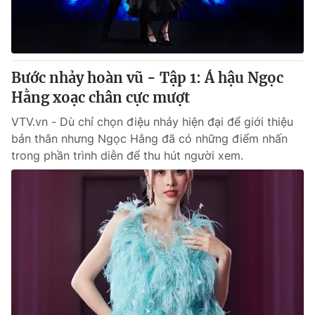
Thị trường 24h
Tấm lòng Việt
VTV4
Vươn mình bằng AI
Bước nhảy hoàn vũ - Tập 1: Á hậu Ngọc
VTV9
VTV8
Hằng xoạc chân cực mượt
VTV.vn - Dù chỉ chọn điệu nhảy hiện đại để giới thiệu
Liên hệ tòa soạn
English
bản thân nhưng Ngọc Hằng đã có những điểm nhấn
trong phần trình diễn để thu hút người xem.
THỜI BÁO VTV
Theo dõi báo trên
Cơ quan chủ quản:
Đài Truyền hình Việt Nam
Cơ quan báo chí:
Thời báo VTV