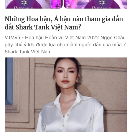
® Cấm sao chép dưới mọi hình thức nếu không có sự chấp
Những Hoa hậu, Á hậu nào tham gia dẫn
thuận bằng văn bản. Ghi rõ nguồn VTV.vn khi phát hành lại
dắt Shark Tank Việt Nam?
thông tin từ website này.
VTV.vn - Hoa hậu Hoàn vũ Việt Nam 2022 Ngọc Châu
gây chú ý khi được lựa chọn làm người dẫn của mùa 7
Shark Tank Việt Nam.