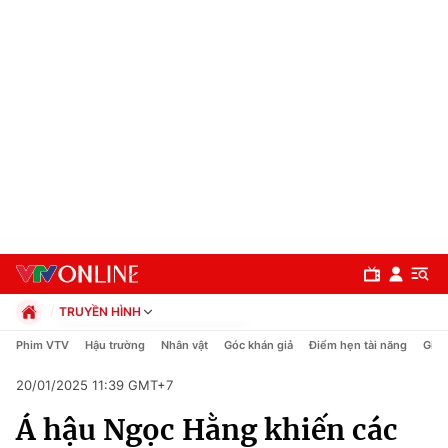
TRUYỀN HÌNH
Chính trị
Phim VTV
Hậu trường
Nhân vật
Góc khán giả
Điểm hẹn tài năng
Giải
Xã hội
20/01/2025 11:39 GMT+7
Pháp luật
Chuyên mục
Kinh tế
Á hậu Ngọc Hằng khiến các
Thể thao