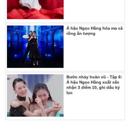
Ðiện thoại Thời báo VTV:
024.66 897 897
Email:
toasoan@vtv.vn
Liên hệ quảng cáo:
024-7300.7108
Á hậu Ngọc Hằng hóa ma cà
rồng ấn tượng
Bước nhảy hoàn vũ - Tập 6:
Á hậu Ngọc Hằng xuất sắc
nhận 3 điểm 10, ghi dấu kỷ
lục
® Cấm sao chép dưới mọi hình thức nếu không có sự chấp
thuận bằng văn bản. Ghi rõ nguồn VTV.vn khi phát hành lại
thông tin từ website này.