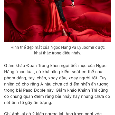
Photo
Infographic
Video
Shorts video
VTV Money
VTV Thể thao
Hình thể đẹp mắt của Ngọc Hằng và Lyubomir được
VTV Sức khoẻ
Bất động sản
khai thác trong điệu nhảy.
Giám khảo Đoan Trang khen ngợi tiết mục của Ngọc
Thị trường 24h
Tấm lòng Việt
Hằng "máu lửa", có khả năng kiểm soát cơ thể như
phom dáng, tay, chân, xoay đầu, xoay người tốt. Tuy
VTV4
Vươn mình bằng AI
nhiên cô cho rằng Á hậu chưa có điểm nhấn ấn tượng
trong bài Paso Doble này. Giám khảo Khánh Thi cũng
có chung quan điểm rằng bài nhảy hay nhưng chưa có
VTV9
VTV8
nét tinh tế gây ấn tượng.
Liên hệ tòa soạn
English
Chí Anh lại có ý kiến ngược lại. Anh khen ngợi vóc