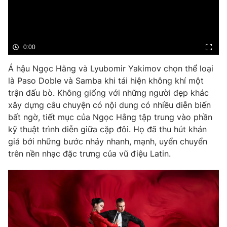
Phim VTV
Giải trí
Hậu trường
Điện ảnh
Đời sống
Nhân vật
0:00
Âm nhạc
Du lịch
Khán giả
Á hậu Ngọc Hằng và Lyubomir Yakimov chọn thể loại
Giáo dục
Sao
là Paso Doble và Samba khi tái hiện không khí một
Làm đẹp
Giải sao mai
Tuyển sinh
trận đấu bò. Không giống với những người đẹp khác
Công nghệ
Chất lượng cuộc sống
xây dựng câu chuyện có nội dung có nhiều diễn biến
Học trực tuyến
bất ngờ, tiết mục của Ngọc Hằng tập trung vào phần
Hitech Công nghệ tương lai
Giao lưu trực tuyến
kỹ thuật trình diễn giữa cặp đôi. Họ đã thu hút khán
Sản phẩm
giả bởi những bước nhảy nhanh, mạnh, uyển chuyển
trên nền nhạc đặc trưng của vũ điệu Latin.
Lịch phát sóng
Thị trường
Tư vấn
Chuyên mục khác
Emagazine
Podcast