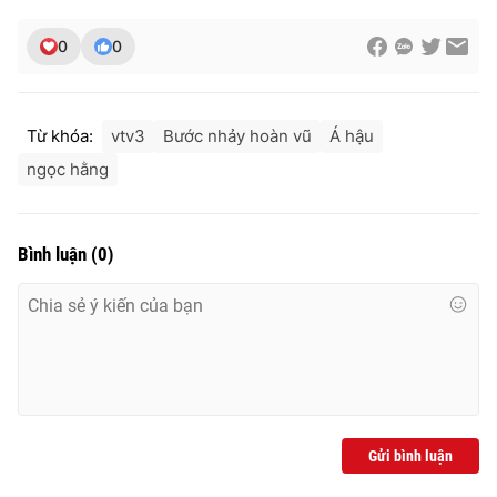
0
0
Từ khóa:
vtv3
Bước nhảy hoàn vũ
Á hậu
ngọc hằng
Bình luận
(
0
)
Gửi bình luận