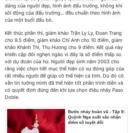
dáng của người đẹp, hình ảnh đấu trường, không khí
sôi động của đấu trường... đều chuẩn theo hình ảnh
của một buổi đấu bò.
THỜI BÁO VTV
Kết thúc phần thi, giám khảo Trần Ly Ly, Đoan Trang
cho 9.5 điểm, giám khảo Chí Anh cho 10 điểm, giám
khảo Khánh Thi, Thu Hương cho 9 điểm. Kết quả này
khiến cặp đôi nghẹn ngào vì đây là số điểm thấp so
Theo dõi báo trên
với dự đoán của họ. Người đẹp sinh năm 2003 cho
rằng việc chọn tiết mục thể hiện có sự đóng góp của
Cơ quan chủ quản:
Đài Truyền hình Việt Nam
rất nhiều người để giúp cô thể hiện cá tính. Do đó cô
vẫn tin tưởng mình đã thể hiện tốt phần trình diễn và
Cơ quan báo chí:
Thời báo VTV
có quyết định đúng đắn khi lựa chọn điệu nhảy Paso
Giấy phép hoạt động báo in và báo điện tử số 483/GP-BTTTT
Doble.
cấp ngày 29/12/2023
Tổng Biên tập:
Vũ Thanh Thủy
Bước nhảy hoàn vũ - Tập 9:
Phó Tổng Biên tập:
Nguyễn Thị Mỹ Hạnh, Phạm Quốc Thắng,
Quỳnh Nga xuất sắc nhận
Nguyễn Trọng Ninh
điểm số tuyệt đối
Tổng đài VTV:
024.38 355 931 - 024.38 355 932