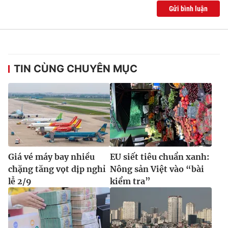
Gửi bình luận
TIN CÙNG CHUYÊN MỤC
Giá vé máy bay nhiều
EU siết tiêu chuẩn xanh:
chặng tăng vọt dịp nghỉ
Nông sản Việt vào “bài
lễ 2/9
kiểm tra”