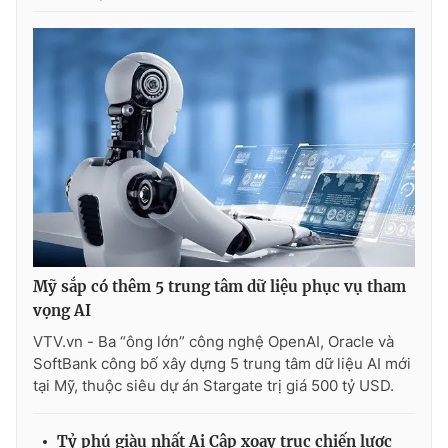
Ðiện thoại Thời báo VTV:
024.66 897 897
Email:
toasoan@vtv.vn
Liên hệ quảng cáo:
024-7300.7108
Mỹ sắp có thêm 5 trung tâm dữ liệu phục vụ tham
vọng AI
VTV.vn - Ba “ông lớn” công nghệ OpenAI, Oracle và
® Cấm sao chép dưới mọi hình thức nếu không có sự chấp
SoftBank công bố xây dựng 5 trung tâm dữ liệu AI mới
thuận bằng văn bản. Ghi rõ nguồn VTV.vn khi phát hành lại
tại Mỹ, thuộc siêu dự án Stargate trị giá 500 tỷ USD.
thông tin từ website này.
Tỷ phú giàu nhất Ai Cập xoay trục chiến lược