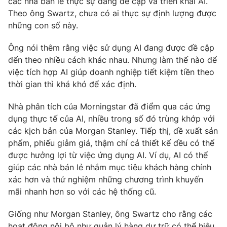
các nhà bán lẻ thực sự đang đề cập và triển khai AI.
Theo ông Swartz, chưa có ai thực sự định lượng được
Photo
Infographic
những con số này.
Video
Shorts video
Ông nói thêm rằng việc sử dụng AI đang được đề cập
đến theo nhiều cách khác nhau. Nhưng làm thế nào để
việc tích hợp AI giúp doanh nghiệp tiết kiệm tiền theo
VTV Money
VTV Thể thao
thời gian thì khá khó để xác định.
VTV Sức khoẻ
Bất động sản
Nhà phân tích của Morningstar đã điểm qua các ứng
dụng thực tế của AI, nhiều trong số đó trùng khớp với
các kịch bản của Morgan Stanley. Tiếp thị, đề xuất sản
Thị trường 24h
Tấm lòng Việt
phẩm, phiếu giảm giá, thậm chí cả thiết kế đều có thể
được hưởng lợi từ việc ứng dụng AI. Ví dụ, AI có thể
VTV4
Vươn mình bằng AI
giúp các nhà bán lẻ nhắm mục tiêu khách hàng chính
xác hơn và thử nghiệm những chương trình khuyến
mãi nhanh hơn so với các hệ thống cũ.
VTV9
VTV8
Giống như Morgan Stanley, ông Swartz cho rằng các
Liên hệ tòa soạn
English
hoạt động nội bộ như quản lý hàng dự trữ có thể hiệu