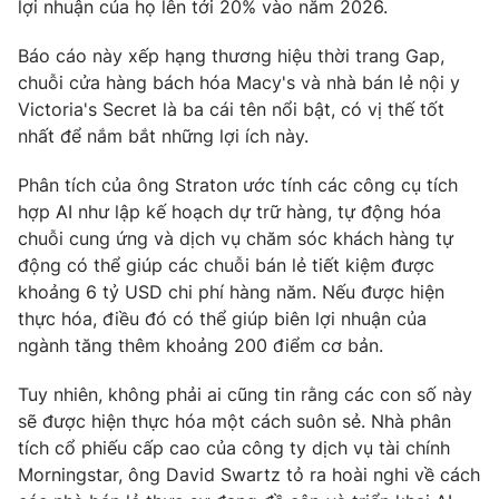
Phim VTV
lợi nhuận của họ lên tới 20% vào năm 2026.
Giải trí
Hậu trường
Báo cáo này xếp hạng thương hiệu thời trang Gap,
Điện ảnh
chuỗi cửa hàng bách hóa Macy's và nhà bán lẻ nội y
Đời sống
Nhân vật
Victoria's Secret là ba cái tên nổi bật, có vị thế tốt
Âm nhạc
Du lịch
nhất để nắm bắt những lợi ích này.
Khán giả
Giáo dục
Sao
Làm đẹp
Giải sao mai
Phân tích của ông Straton ước tính các công cụ tích
Tuyển sinh
hợp AI như lập kế hoạch dự trữ hàng, tự động hóa
Công nghệ
Chất lượng cuộc sống
chuỗi cung ứng và dịch vụ chăm sóc khách hàng tự
Học trực tuyến
Hitech Công nghệ tương lai
động có thể giúp các chuỗi bán lẻ tiết kiệm được
Giao lưu trực tuyến
khoảng 6 tỷ USD chi phí hàng năm. Nếu được hiện
Sản phẩm
thực hóa, điều đó có thể giúp biên lợi nhuận của
ngành tăng thêm khoảng 200 điểm cơ bản.
Lịch phát sóng
Thị trường
Tuy nhiên, không phải ai cũng tin rằng các con số này
Tư vấn
sẽ được hiện thực hóa một cách suôn sẻ. Nhà phân
Chuyên mục khác
tích cổ phiếu cấp cao của công ty dịch vụ tài chính
Emagazine
Podcast
Morningstar, ông David Swartz tỏ ra hoài nghi về cách