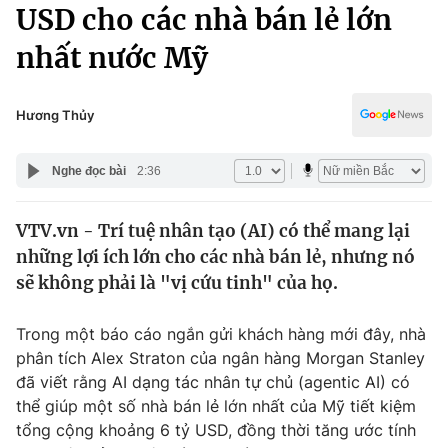
Chính trị
USD cho các nhà bán lẻ lớn
Truyền hình
nhất nước Mỹ
Văn hóa - Giải trí
Xã hội
Y tế
Đời sống
Hương Thủy
Pháp luật
Công nghệ
Giáo dục
Nghe đọc bài
2:36
Y tế
VTV.vn - Trí tuệ nhân tạo (AI) có thể mang lại
Thế giới
những lợi ích lớn cho các nhà bán lẻ, nhưng nó
Tin tức
sẽ không phải là "vị cứu tinh" của họ.
Kinh tế
Thế giới đó đây
Trong một báo cáo ngắn gửi khách hàng mới đây, nhà
Tài chính
Dữ liệu và đời sống
phân tích Alex Straton của ngân hàng Morgan Stanley
Câu chuyện quốc tế
Thị trường
đã viết rằng AI dạng tác nhân tự chủ (agentic AI) có
thể giúp một số nhà bán lẻ lớn nhất của Mỹ tiết kiệm
Truyền hình
Góc doanh nghiệp
tổng cộng khoảng 6 tỷ USD, đồng thời tăng ước tính