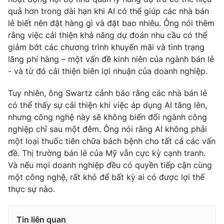
quả hơn trong dài hạn khi AI có thể giúp các nhà bán
lẻ biết nên đặt hàng gì và đặt bao nhiêu. Ông nói thêm
rằng việc cải thiện khả năng dự đoán nhu cầu có thể
giảm bớt các chương trình khuyến mãi và tình trạng
THỜI BÁO VTV
lãng phí hàng – một vấn đề kinh niên của ngành bán lẻ
- và từ đó cải thiện biên lợi nhuận của doanh nghiệp.
Tuy nhiên, ông Swartz cảnh báo rằng các nhà bán lẻ
Theo dõi báo trên
có thể thấy sự cải thiện khi việc áp dụng AI tăng lên,
nhưng công nghệ này sẽ không biến đổi ngành công
Cơ quan chủ quản:
Đài Truyền hình Việt Nam
nghiệp chỉ sau một đêm. Ông nói rằng AI không phải
Cơ quan báo chí:
Thời báo VTV
một loại thuốc tiên chữa bách bệnh cho tất cả các vấn
đề. Thị trường bán lẻ của Mỹ vẫn cực kỳ cạnh tranh.
Giấy phép hoạt động báo in và báo điện tử số 483/GP-BTTTT
cấp ngày 29/12/2023
Và nếu mọi doanh nghiệp đều có quyền tiếp cận cùng
một công nghệ, rất khó để bất kỳ ai có được lợi thế
Tổng Biên tập:
Vũ Thanh Thủy
thực sự nào.
Phó Tổng Biên tập:
Nguyễn Thị Mỹ Hạnh, Phạm Quốc Thắng,
Nguyễn Trọng Ninh
Tổng đài VTV:
024.38 355 931 - 024.38 355 932
Tin liên quan