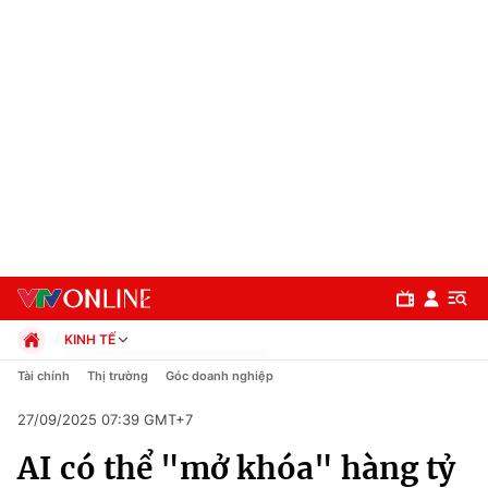
KINH TẾ
Chính trị
Tài chính
Thị trường
Góc doanh nghiệp
Xã hội
27/09/2025 07:39 GMT+7
Pháp luật
Chuyên mục
Kinh tế
AI có thể "mở khóa" hàng tỷ
Thể thao