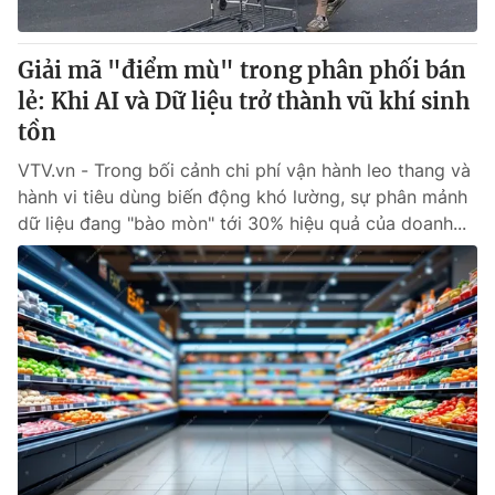
Giấy phép hoạt động báo in và báo điện tử số 483/GP-BTTTT
cấp ngày 29/12/2023
Giải mã "điểm mù" trong phân phối bán
Tổng Biên tập:
Vũ Thanh Thủy
lẻ: Khi AI và Dữ liệu trở thành vũ khí sinh
Phó Tổng Biên tập:
Nguyễn Thị Mỹ Hạnh, Phạm Quốc Thắng,
Nguyễn Trọng Ninh
tồn
Tổng đài VTV:
024.38 355 931 - 024.38 355 932
VTV.vn - Trong bối cảnh chi phí vận hành leo thang và
Ðiện thoại Thời báo VTV:
024.66 897 897
hành vi tiêu dùng biến động khó lường, sự phân mảnh
Email:
toasoan@vtv.vn
dữ liệu đang "bào mòn" tới 30% hiệu quả của doanh...
Liên hệ quảng cáo:
024-7300.7108