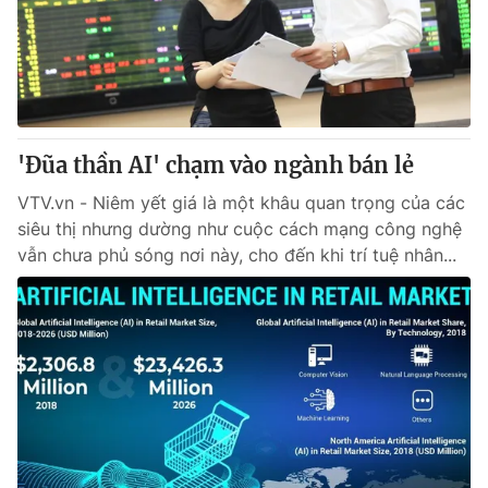
'Đũa thần AI' chạm vào ngành bán lẻ
VTV.vn - Niêm yết giá là một khâu quan trọng của các
siêu thị nhưng dường như cuộc cách mạng công nghệ
vẫn chưa phủ sóng nơi này, cho đến khi trí tuệ nhân...