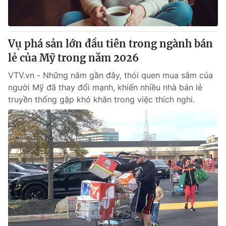
Thị trường 24h
Tấm lòng Việt
VTV4
Vươn mình bằng AI
Vụ phá sản lớn đầu tiên trong ngành bán
lẻ của Mỹ trong năm 2026
VTV9
VTV8
VTV.vn - Những năm gần đây, thói quen mua sắm của
người Mỹ đã thay đổi mạnh, khiến nhiều nhà bán lẻ
Liên hệ tòa soạn
English
truyền thống gặp khó khăn trong việc thích nghi.
THỜI BÁO VTV
Theo dõi báo trên
Cơ quan chủ quản:
Đài Truyền hình Việt Nam
Cơ quan báo chí:
Thời báo VTV