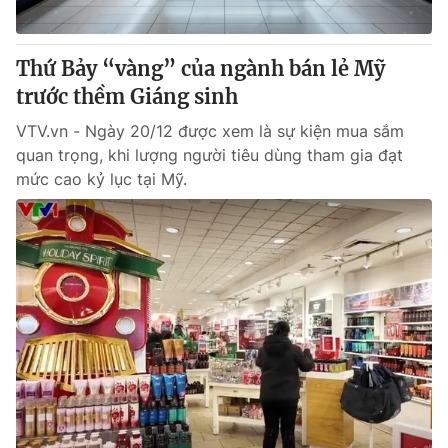
® Cấm sao chép dưới mọi hình thức nếu không có sự chấp
Thứ Bảy “vàng” của ngành bán lẻ Mỹ
thuận bằng văn bản. Ghi rõ nguồn VTV.vn khi phát hành lại
trước thềm Giáng sinh
thông tin từ website này.
VTV.vn - Ngày 20/12 được xem là sự kiện mua sắm
quan trọng, khi lượng người tiêu dùng tham gia đạt
mức cao kỷ lục tại Mỹ.