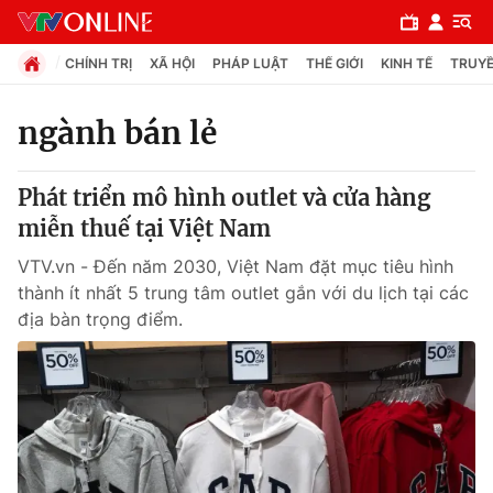
CHÍNH TRỊ
XÃ HỘI
PHÁP LUẬT
THẾ GIỚI
KINH TẾ
TRUYỀ
ngành bán lẻ
Chuyên mục
Phát triển mô hình outlet và cửa hàng
Chính trị
miễn thuế tại Việt Nam
VTV.vn - Đến năm 2030, Việt Nam đặt mục tiêu hình
Xã hội
thành ít nhất 5 trung tâm outlet gắn với du lịch tại các
địa bàn trọng điểm.
Pháp luật
Y tế
Thế giới