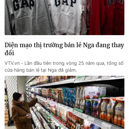
Tin tức
Kinh tế
Thế giới đó đây
Tài chính
Dữ liệu và đời sống
Câu chuyện quốc tế
Thị trường
Diện mạo thị trường bán lẻ Nga đang thay
Truyền hình
Góc doanh nghiệp
đổi
Phim VTV
Giải trí
VTV.vn - Lần đầu tiên trong vòng 25 năm qua, tổng số
Hậu trường
cửa hàng bán lẻ tại Nga đã giảm.
Điện ảnh
Đời sống
Nhân vật
Âm nhạc
Du lịch
Khán giả
Giáo dục
Sao
Làm đẹp
Giải sao mai
Tuyển sinh
Công nghệ
Chất lượng cuộc sống
Học trực tuyến
Hitech Công nghệ tương lai