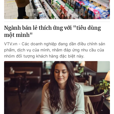
Giao lưu trực tuyến
Sản phẩm
Lịch phát sóng
Thị trường
Tư vấn
Ngành bán lẻ thích ứng với "tiêu dùng
Chuyên mục khác
một mình"
Emagazine
Podcast
VTV.vn - Các doanh nghiệp đang dần điều chỉnh sản
phẩm, dịch vụ của mình, nhằm đáp ứng nhu cầu của
nhóm đối tượng khách hàng đặc biệt này.
Photo
Infographic
Video
Shorts video
VTV Money
VTV Thể thao
VTV Sức khoẻ
Bất động sản