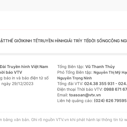
UẬT
THẾ GIỚI
KINH TẾ
TRUYỀN HÌNH
GIẢI TRÍ
Y TẾ
ĐỜI SỐNG
CÔNG NG
Đài Truyền hình Việt Nam
Tổng Biên tập:
Vũ Thanh Thủy
hời báo VTV
Phó Tổng Biên tập:
Nguyễn Thị Mỹ Hạ
g báo in và báo điện tử số
Nguyễn Trọng Ninh
 ngày 29/12/2023
Tổng đài VTV:
024.38 355 931 - 024
Ðiện thoại Thời báo VTV:
0988 671 6
Email:
toasoan@vtv.vn
Liên hệ quảng cáo:
(024) 626 79595
bằng văn bản. Ghi rõ nguồn VTV.vn khi phát hành lại thông tin từ w