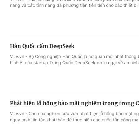
năng và các tính năng đa phương tiện tiên tiến cho các thiết bị 
Giải trí
Đời sống
Điện ảnh
Du lịch
Hàn Quốc cấm DeepSeek
Âm nhạc
Làm đẹp
VTV.vn - Bộ Công nghiệp Hàn Quốc là cơ quan mới nhất thông 
hình AI của startup Trung Quốc DeepSeek do lo ngại về an ninh
Sao
Chất lượng cuộc sốn
Phát hiện lỗ hổng bảo mật nghiêm trọng trong 
VTV.vn - Các nhà nghiên cứu vừa phát hiện lỗ hổng bảo mật ng
nguy cơ bị tin tặc khai thác để thực hiện các cuộc tấn công m