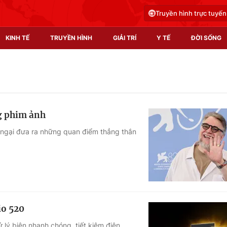
Truyền hình trực tuyến
KINH TẾ
TRUYỀN HÌNH
GIẢI TRÍ
Y TẾ
ĐỜI SỐNG
Pháp luật
Y tế
Truyền hình
Multimedia
ng phim ảnh
Phim VTV
Video
g ngại đưa ra những quan điểm thẳng thắn
Hậu trường
Shorts video
Nhân vật
Podcast
Khán giả
EMagazine
Giải sao mai
Photo
io 520
Infographic
lý biên nhanh chóng, tiết kiệm điện