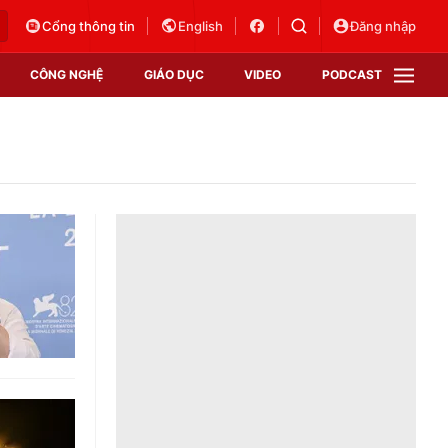
Cổng thông tin
English
Đăng nhập
CÔNG NGHỆ
GIÁO DỤC
VIDEO
PODCAST
VTV Money
VTV Thể thao
VTV Sức khoẻ
Bất động sản
Thị trường 24h
Tấm lòng Việt
Vươn mình bằng AI
VTV4
VTV8
VTV9
Lịch phát sóng
Giao lưu trực tuyến
Sự kiện