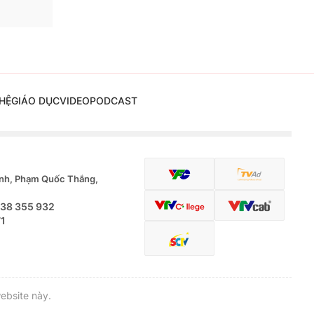
HỆ
GIÁO DỤC
VIDEO
PODCAST
nh, Phạm Quốc Thắng,
.38 355 932
71
ebsite này.