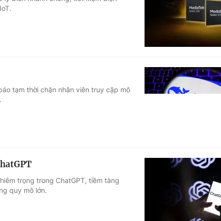
IoT.
Góc ảnh
Giáo dục
Công nghệ
Tuyển sinh
Hitech Công ng
Học trực tuyến
Sản phẩm
báo tạm thời chặn nhân viên truy cập mô
.
g
Thị trường
Tư vấn
ChatGPT
hiêm trọng trong ChatGPT, tiềm tàng
ạng quy mô lớn.