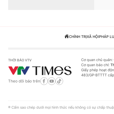
CHÍNH TRỊ
XÃ HỘI
PHÁP L
Cơ quan chủ quản:
THỜI BÁO VTV
Cơ quan báo chí:
T
Giấy phép hoạt độn
483/GP-BTTTT cấp
Theo dõi báo trên
® Cấm sao chép dưới mọi hình thức nếu không có sự chấp thuận 