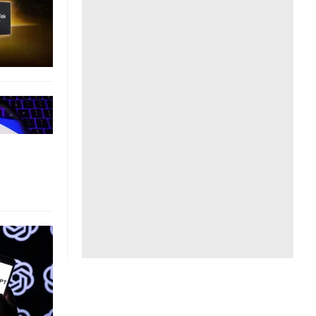
Liên hệ toà soạn
hệ tương lai