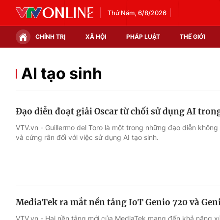
Thứ Năm, 6/8/2026
CHÍNH TRỊ
XÃ HỘI
PHÁP LUẬT
THẾ GIỚI
Chính trị
Xã hội
AI tạo sinh
Thế giới
Kinh tế
Đạo diễn đoạt giải Oscar từ chối sử dụng AI tro
Tin tức
Tài chính
VTV.vn - Guillermo del Toro là một trong những đạo diễn khôn
và cứng rắn đối với việc sử dụng AI tạo sinh.
Thế giới đó đây
Thị trường
Câu chuyện quốc tế
Góc doanh nghiệp
Dữ liệu và đời sống
MediaTek ra mắt nền tảng IoT Genio 720 và Gen
VTV.vn - Hai nền tảng mới của MediaTek mang đến khả năng xử 