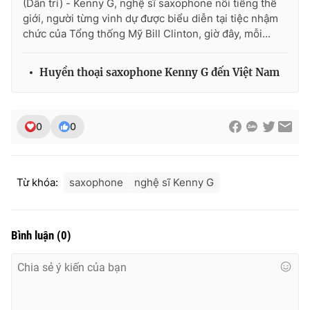
(Dân trí) - Kenny G, nghệ sĩ saxophone nổi tiếng thế
Ðiện thoại Thời báo VTV:
024.66 897 897
giới, người từng vinh dự được biểu diễn tại tiệc nhậm
Email:
toasoan@vtv.vn
chức của Tổng thống Mỹ Bill Clinton, giờ đây, mỗi...
Liên hệ quảng cáo:
024-7300.7108
Huyền thoại saxophone Kenny G đến Việt Nam
0
0
Từ khóa:
saxophone
nghệ sĩ Kenny G
Bình luận
(
0
)
® Cấm sao chép dưới mọi hình thức nếu không có sự chấp
thuận bằng văn bản. Ghi rõ nguồn VTV.vn khi phát hành lại
thông tin từ website này.