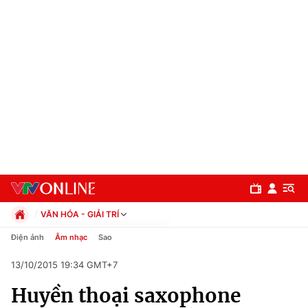
VĂN HÓA - GIẢI TRÍ
Chính trị
Điện ảnh
Âm nhạc
Sao
Xã hội
13/10/2015 19:34 GMT+7
Pháp luật
Chuyên mục
Kinh tế
Huyền thoại saxophone
Thể thao