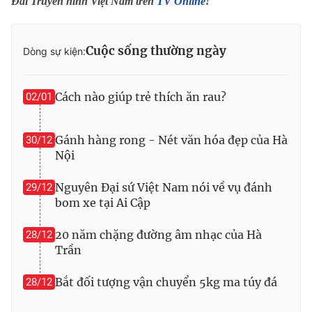
Đài Truyền hình Việt Nam trên
TV Online
!
Photo
Infographic
Cuộc sống thường ngày
Dòng sự kiện:
Video
Shorts video
Cách nào giúp trẻ thích ăn rau?
02/01
VTV Money
VTV Thể thao
Gánh hàng rong - Nét văn hóa đẹp của Hà
30/12
VTV Sức khoẻ
Bất động sản
Nội
Thị trường 24h
Tấm lòng Việt
Nguyên Đại sứ Việt Nam nói về vụ đánh
29/12
bom xe tại Ai Cập
VTV4
Vươn mình bằng AI
20 năm chặng đường âm nhạc của Hà
28/12
Trần
VTV9
VTV8
Bắt đối tượng vận chuyển 5kg ma túy đá
28/12
Liên hệ tòa soạn
English