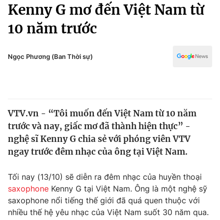
Chính trị
Kenny G mơ đến Việt Nam từ
Truyền hình
10 năm trước
Văn hóa - Giải trí
Xã hội
Y tế
Đời sống
Ngọc Phương (Ban Thời sự)
Pháp luật
Công nghệ
Giáo dục
Y tế
VTV.vn - “Tôi muốn đến Việt Nam từ 10 năm
Thế giới
trước và nay, giấc mơ đã thành hiện thực” -
Tin tức
nghệ sĩ Kenny G chia sẻ với phóng viên VTV
Kinh tế
ngay trước đêm nhạc của ông tại Việt Nam.
Thế giới đó đây
Tài chính
Dữ liệu và đời sống
Câu chuyện quốc tế
Tối nay (13/10) sẽ diễn ra đêm nhạc của huyền thoại
Thị trường
saxophone
Kenny G tại Việt Nam. Ông là một nghệ sỹ
saxophone nổi tiếng thế giới đã quá quen thuộc với
Truyền hình
Góc doanh nghiệp
nhiều thế hệ yêu nhạc của Việt Nam suốt 30 năm qua.