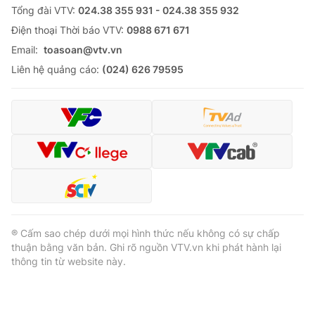
Tổng đài VTV:
024.38 355 931 - 024.38 355 932
Ðiện thoại Thời báo VTV:
0988 671 671
Email:
toasoan@vtv.vn
Liên hệ quảng cáo:
(024) 626 79595
® Cấm sao chép dưới mọi hình thức nếu không có sự chấp
thuận bằng văn bản. Ghi rõ nguồn VTV.vn khi phát hành lại
thông tin từ website này.