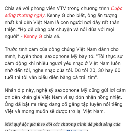
Phim VTV
Giải trí
Chia sẻ với phóng viên VTV trong chương trình
Cuộc
Hậu trường
sống thường ngày
, Kenny G cho biết, ông ấn tượng
Điện ảnh
nhất khi đến Việt Nam là con người nơi đây rất thân
Đời sống
Nhân vật
thiện. “Họ dễ dàng bắt chuyện và nói đùa với mọi
Âm nhạc
Du lịch
người” -
Kenny G
chia sẻ.
Khán giả
Giáo dục
Sao
Làm đẹp
Giải sao mai
Trước tình cảm của công chúng Việt Nam dành cho
Tuyển sinh
mình, huyền thoại saxophone Mỹ bày tỏ: "Tôi thực sự
Công nghệ
Chất lượng cuộc sống
cảm động khi nhiều người yêu nhạc ở Việt Nam luôn
Học trực tuyến
Hitech Công nghệ tương lai
nhớ đến tôi, nghe nhạc của tôi. Dù tôi 20, 30 hay 60
Giao lưu trực tuyến
tuổi thì tôi vẫn biểu diễn bằng cả trái tim".
Sản phẩm
Nhân dịp này, nghệ sỹ saxophone Mỹ cũng gửi lời cảm
Lịch phát sóng
Thị trường
ơn đến khán giả Việt Nam vì sự đón nhận nồng nhiệt.
Ông đã bật mí rằng đang cố gắng tập luyện nói tiếng
Tư vấn
Việt và mong muốn sẽ được trở lại Việt Nam.
Chuyên mục khác
Emagazine
Podcast
Mời quý độc giả theo dõi các chương trình đã phát sóng của