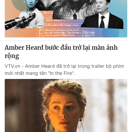
Giao lưu trực tuyến
Sản phẩm
Lịch phát sóng
Thị trường
Tư vấn
Chuyên mục khác
Amber Heard bước đầu trở lại màn ảnh
Emagazine
Podcast
rộng
VTV.vn - Amber Heard đã trở lại trong trailer bộ phim
Photo
Infographic
mới nhất mang tên "In the Fire".
Video
Shorts video
VTV Money
VTV Thể thao
VTV Sức khoẻ
Bất động sản