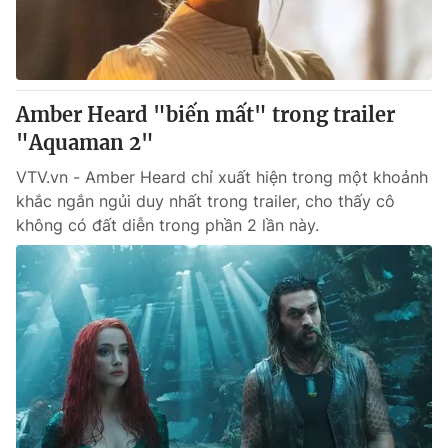
Thị trường 24h
Tấm lòng Việt
VTV4
Vươn mình bằng AI
Amber Heard "biến mất" trong trailer
VTV9
VTV8
"Aquaman 2"
VTV.vn - Amber Heard chỉ xuất hiện trong một khoảnh
Liên hệ tòa soạn
English
khắc ngắn ngủi duy nhất trong trailer, cho thấy cô
không có đất diễn trong phần 2 lần này.
THỜI BÁO VTV
Theo dõi báo trên
Cơ quan chủ quản:
Đài Truyền hình Việt Nam
Cơ quan báo chí:
Thời báo VTV