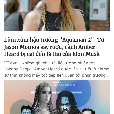
Tin tức
Kinh tế
Thế giới đó đây
Tài chính
Dữ liệu và đời sống
Câu chuyện quốc tế
Thị trường
Lùm xùm hậu trường "Aquaman 2": Từ
Truyền hình
Góc doanh nghiệp
Jason Momoa say rượu, cảnh Amber
Phim VTV
Heard bị cắt đến lá thư của Elon Musk
Giải trí
Hậu trường
VTV.vn - Những ghi chú, tài liệu trong phiên tòa
Điện ảnh
Johnny Depp - Amber Heard được lật lại, tiết lộ những
Đời sống
Nhân vật
sự thật không mấy tốt đẹp liên quan tới phim trường...
Âm nhạc
Du lịch
Khán giả
Giáo dục
Sao
Làm đẹp
Giải sao mai
Tuyển sinh
Công nghệ
Chất lượng cuộc sống
Học trực tuyến
Hitech Công nghệ tương lai