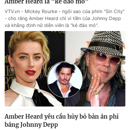
Amber Heard là "kẻ đào mỏ"
VTV.vn - Mickey Rourke - ngôi sao của phim "Sin City"
- cho rằng Amber Heard chỉ vì tiền của Johnny Depp
và khẳng định nữ diễn viên là "kẻ đào mỏ".
Amber Heard yêu cầu hủy bỏ bản án phỉ
báng Johnny Depp