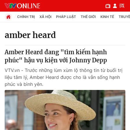
CHÍNH TRỊ
XÃ HỘI
PHÁP LUẬT
THẾ GIỚI
KINH TẾ
TRUYỀ
amber heard
Chuyên mục
Amber Heard đang "tìm kiếm hạnh
Chính trị
phúc" hậu vụ kiện với Johnny Depp
VTV.vn - Trước những lùm xùm lộ thông tin từ buổi trị
Xã hội
liệu tâm lý, Amber Heard được cho là vẫn sống hạnh
phúc và bình yên.
Pháp luật
Y tế
Thế giới