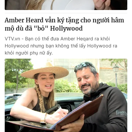
® Cấm sao chép dưới mọi hình thức nếu không có sự chấp
Amber Heard vẫn ký tặng cho người hâm
thuận bằng văn bản. Ghi rõ nguồn VTV.vn khi phát hành lại
mộ dù đã "bỏ" Hollywood
thông tin từ website này.
VTV.vn - Bạn có thể đưa Amber Heqard ra khỏi
Hollywood nhưng bạn không thể lấy Hollywood ra
khỏi người phụ nữ ấy.