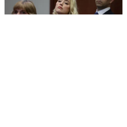
Tin mới
Video
Live
Emagazine
Trang chủ
Amber Heard đối mặt với sự tẩy chay ở
Hollywood
VTV.vn - Sau cuộc đối đầu với Johnny Depp tại toà án,
những người trong cuộc cho biết sự trở lại sẽ rất "khó
khăn" đối với Amber Heard.