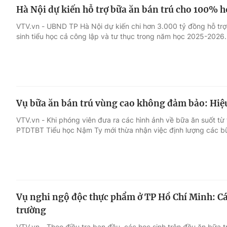
Hà Nội dự kiến hỗ trợ bữa ăn bán trú cho 100% h
VTV.vn - UBND TP Hà Nội dự kiến chi hơn 3.000 tỷ đồng hỗ tr
sinh tiểu học cả công lập và tư thục trong năm học 2025-2026.
Vụ bữa ăn bán trú vùng cao không đảm bảo: Hiệu
VTV.vn - Khi phóng viên đưa ra các hình ảnh về bữa ăn suốt từ
PTDTBT Tiểu học Nậm Ty mới thừa nhận việc định lượng các 
Vụ nghi ngộ độc thực phẩm ở TP Hồ Chí Minh: Các
trường
VTV.vn - Theo điều tra ban đầu, các học sinh trên đều ăn bữa t