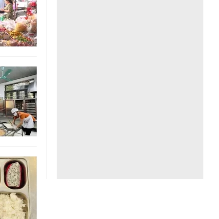
Liên hệ toà soạn
hệ tương lai