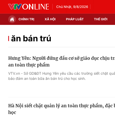
Chủ Nhật, 9/8/2026
CHÍNH TRỊ
XÃ HỘI
PHÁP LUẬT
THẾ GIỚI
Chính trị
Xã hội
ăn bán trú
Thế giới
Kinh tế
Hưng Yên: Người đứng đầu cơ sở giáo dục chịu t
Tin tức
Tài chính
an toàn thực phẩm
Thế giới đó đây
Thị trường
VTV.vn - Sở GD&ĐT Hưng Yên yêu cầu các trường siết chặt quả
bảo đảm an toàn bữa ăn bán trú cho học sinh.
Câu chuyện quốc tế
Góc doanh nghiệp
Dữ liệu và đời sống
Hà Nội siết chặt quản lý an toàn thực phẩm, đặc b
học