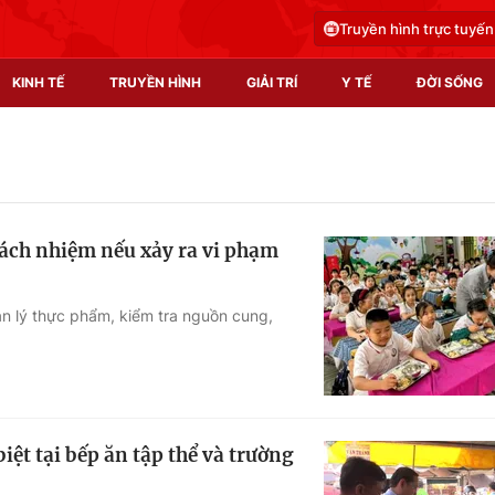
Truyền hình trực tuyến
KINH TẾ
TRUYỀN HÌNH
GIẢI TRÍ
Y TẾ
ĐỜI SỐNG
Pháp luật
Y tế
Truyền hình
Multimedia
rách nhiệm nếu xảy ra vi phạm
Phim VTV
Video
Hậu trường
Shorts video
n lý thực phẩm, kiểm tra nguồn cung,
Nhân vật
Podcast
Khán giả
EMagazine
Giải sao mai
Photo
iệt tại bếp ăn tập thể và trường
Infographic