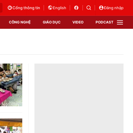
Cổng thông tin
English
Đăng nhập
CÔNG NGHỆ
GIÁO DỤC
VIDEO
PODCAST
VTV Money
VTV Thể thao
VTV Sức khoẻ
Bất động sản
Thị trường 24h
Tấm lòng Việt
Vươn mình bằng AI
VTV4
VTV8
VTV9
Lịch phát sóng
Giao lưu trực tuyến
Sự kiện