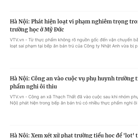
Hà Nội: Phát hiện loạt vi phạm nghiêm trọng tro
trường học ở Mỹ Đức
VTV.vn - Từ thực phẩm không rõ nguồn gốc đến vận chuyển bằ
loạt sai phạm tại bếp ăn bán trú của Công ty Nhật Anh vừa bị p
Hà Nội: Công an vào cuộc vụ phụ huynh trường ti
phẩm nghi ôi thiu
VTV.vn - Công an xã Thạch Thất đã vào cuộc sau khi nhóm ph
Nội) phát hiện trong bếp ăn bán trú có nhiều thực phẩm nghi ôi 
Hà Nội: Xem xét xử phạt trường tiểu học để 'lọt