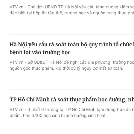
VTV.vn - Chủ tịch UBND TP Hà Nội yêu cầu tăng cường kiểm soá
đặc biệt tại bếp ăn tập thể, trường học và nguồn cung thực ph
Giải trí
Đời sống
Điện ảnh
Du lịch
Hà Nội yêu cầu rà soát toàn bộ quy trình tổ chức 
Âm nhạc
Làm đẹp
bệnh lọt vào trường học
VTV.vn - Sở GD&ĐT Hà Nội đề nghị các địa phương, trường học s
Sao
Chất lượng cuộc sốn
nguồn gốc thực phẩm, kịp thời xử lý nguy cơ mất an toàn.
TP Hồ Chí Minh rà soát thực phẩm học đường, nh
VTV.vn - Ít nhất 6 trường tại TP Hồ Chí Minh tạm dừng bữa ăn 
phẩm, hơn 6.100 học sinh bị ảnh hưởng sinh hoạt.