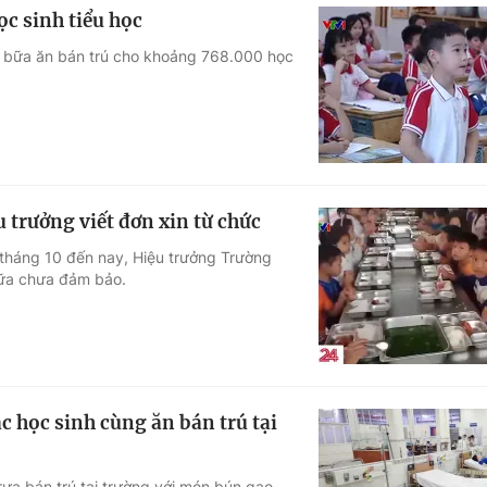
ọc sinh tiểu học
ợ bữa ăn bán trú cho khoảng 768.000 học
 trưởng viết đơn xin từ chức
 tháng 10 đến nay, Hiệu trưởng Trường
bữa chưa đảm bảo.
 học sinh cùng ăn bán trú tại
rưa bán trú tại trường với món bún gạo