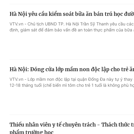
Hà Nội yêu cầu kiểm soát bữa ăn bán trú học đư
VTV.vn - Chủ tịch UBND TP. Hà Nội Trần Sỹ Thanh yêu cầu các
định, giám sát để đảm bảo vấn đề an toàn thực phẩm của bữa ă
Hà Nội: Đóng cửa lớp mầm non độc lập cho trẻ ă
VTV.vn - Lớp mầm non độc lập tại quận Đống Đa này tự ý thay 
12-18 tháng tuổi (chế biến mì tôm cho trẻ 1 tuổi là không phù h
Thiếu nhân viên y tế chuyên trách - Thách thức 
phẩm trường học