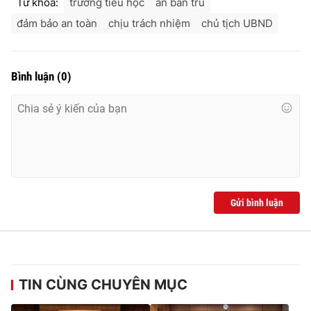
Từ khóa:
trường tiểu học
ăn bán trú
đảm bảo an toàn
chịu trách nhiệm
chủ tịch UBND
Bình luận
(
0
)
Gửi bình luận
TIN CÙNG CHUYÊN MỤC