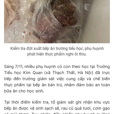
Phim VTV
Giải trí
Hậu trường
Điện ảnh
Đời sống
Nhân vật
Âm nhạc
Du lịch
Khán giả
Giáo dục
Sao
Làm đẹp
Giải sao mai
Tuyển sinh
Kiểm tra đột xuất bếp ăn trường tiểu học, phụ huynh
Công nghệ
Chất lượng cuộc sống
phát hiện thực phẩm nghi ôi thiu.
Học trực tuyến
Hitech Công nghệ tương lai
Giao lưu trực tuyến
Sáng 7/11, nhiều phụ huynh có con theo học tại Trường
Sản phẩm
Tiểu học Kim Quan (xã Thạch Thất, Hà Nội) đã trực
tiếp đến trường giám sát việc cung cấp và chế biến
Lịch phát sóng
Thị trường
thực phẩm tại bếp ăn bán trú, nhằm đảm bảo an toàn
bữa ăn cho học sinh.
Tư vấn
Chuyên mục khác
Tại thời điểm kiểm tra, tổ giám sát ghi nhận khu vực
Emagazine
Podcast
bếp ăn được vệ sinh sạch sẽ, rau củ quả tươi, cơm gạo