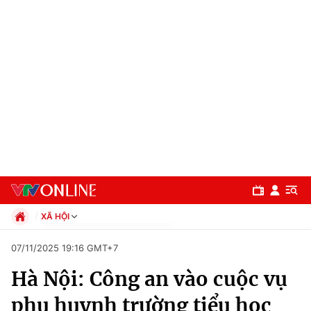
XÃ HỘI
Chính trị
07/11/2025 19:16 GMT+7
Xã hội
Hà Nội: Công an vào cuộc vụ
Pháp luật
Chuyên mục
Kinh tế
phụ huynh trường tiểu học
Thể thao