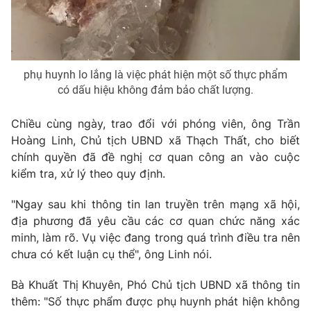
Ðiện thoại Thời báo VTV:
024.66 897 897
Email:
toasoan@vtv.vn
Liên hệ quảng cáo:
024-7300.7108
phụ huynh lo lắng là việc phát hiện một số thực phẩm
có dấu hiệu không đảm bảo chất lượng.
Chiều cùng ngày, trao đổi với phóng viên, ông Trần
Hoàng Linh, Chủ tịch UBND xã Thạch Thất, cho biết
chính quyền đã đề nghị cơ quan công an vào cuộc
kiểm tra, xử lý theo quy định.
"Ngay sau khi thông tin lan truyền trên mạng xã hội,
địa phương đã yêu cầu các cơ quan chức năng xác
minh, làm rõ. Vụ việc đang trong quá trình điều tra nên
® Cấm sao chép dưới mọi hình thức nếu không có sự chấp
chưa có kết luận cụ thể", ông Linh nói.
thuận bằng văn bản. Ghi rõ nguồn VTV.vn khi phát hành lại
thông tin từ website này.
Bà Khuất Thị Khuyên, Phó Chủ tịch UBND xã thông tin
thêm: "Số thực phẩm được phụ huynh phát hiện không