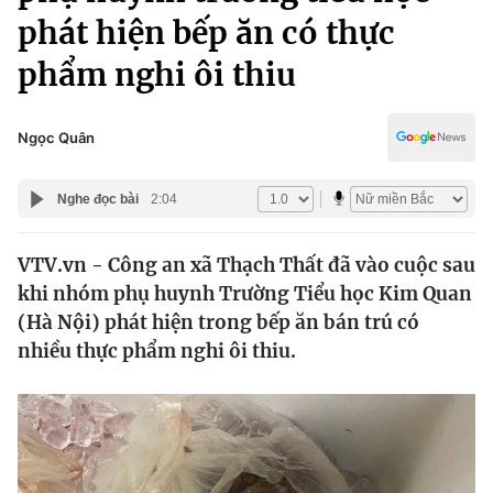
Chính trị
phát hiện bếp ăn có thực
Truyền hình
Văn hóa - Giải trí
phẩm nghi ôi thiu
Xã hội
Y tế
Đời sống
Pháp luật
Ngọc Quân
Công nghệ
Giáo dục
Y tế
Nghe đọc bài
2:04
Thế giới
VTV.vn - Công an xã Thạch Thất đã vào cuộc sau
khi nhóm phụ huynh Trường Tiểu học Kim Quan
Tin tức
(Hà Nội) phát hiện trong bếp ăn bán trú có
Kinh tế
nhiều thực phẩm nghi ôi thiu.
Thế giới đó đây
Tài chính
Dữ liệu và đời sống
Câu chuyện quốc tế
Thị trường
Truyền hình
Góc doanh nghiệp