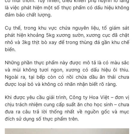
có mùi thơm. Tuy nhiên, điều khiến phụ huynh lo lắng
là việc phát hiện một số thực phẩm có dấu hiệu không
Photo
Infographic
đảm bảo chất lượng.
Video
Shorts video
Cụ thể, trong khu vực chứa nguyên liệu, tổ giám sát
phát hiện khoảng 5kg xương sườn, xương cục đã chặt
nhỏ và 3kg thịt bò xay để trong thùng đá gần khu chế
VTV Money
VTV Thể thao
biến.
VTV Sức khoẻ
Bất động sản
Những phần thực phẩm này được mô tả là có màu sắc
và mùi không tươi ngon, xương có dấu hiệu ôi thiu.
Ngoài ra, tại bếp còn có nồi chứa dầu ăn thải chưa
Thị trường 24h
Tấm lòng Việt
được loại bỏ và không có nhãn nhận biết rõ ràng.
VTV4
Vươn mình bằng AI
Khi được yêu cầu giải trình, Công ty Hoa Việt – đơn vị
chịu trách nhiệm cung cấp suất ăn cho học sinh – chưa
đưa ra câu trả lời thống nhất về nguồn gốc và mục
VTV9
VTV8
đích sử dụng số thực phẩm trên.
Liên hệ tòa soạn
English