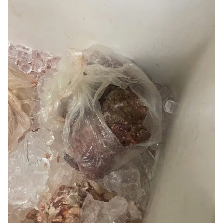
THỜI BÁO VTV
Theo dõi báo trên
Cơ quan chủ quản:
Đài Truyền hình Việt Nam
Cơ quan báo chí:
Thời báo VTV
Giấy phép hoạt động báo in và báo điện tử số 483/GP-BTTTT
cấp ngày 29/12/2023
Tổng Biên tập:
Vũ Thanh Thủy
Phó Tổng Biên tập:
Nguyễn Thị Mỹ Hạnh, Phạm Quốc Thắng,
Nguyễn Trọng Ninh
Tổng đài VTV:
024.38 355 931 - 024.38 355 932