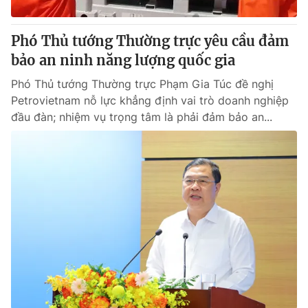
Giấy phép hoạt động báo in và báo điện tử số 483/GP-BTTTT
cấp ngày 29/12/2023
Phó Thủ tướng Thường trực yêu cầu đảm
Tổng Biên tập:
Vũ Thanh Thủy
bảo an ninh năng lượng quốc gia
Phó Tổng Biên tập:
Nguyễn Thị Mỹ Hạnh, Phạm Quốc Thắng,
Nguyễn Trọng Ninh
Phó Thủ tướng Thường trực Phạm Gia Túc đề nghị
Tổng đài VTV:
024.38 355 931 - 024.38 355 932
Petrovietnam nỗ lực khẳng định vai trò doanh nghiệp
Ðiện thoại Thời báo VTV:
024.66 897 897
đầu đàn; nhiệm vụ trọng tâm là phải đảm bảo an...
Email:
toasoan@vtv.vn
Liên hệ quảng cáo:
024-7300.7108