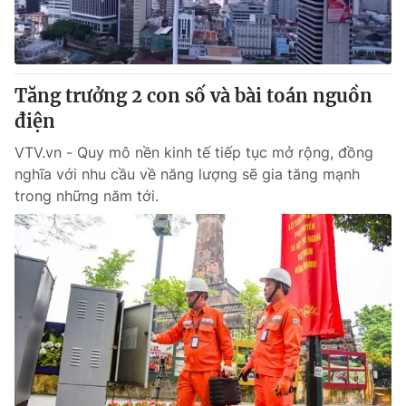
Giao lưu trực tuyến
Sản phẩm
Lịch phát sóng
Thị trường
Tư vấn
Tăng trưởng 2 con số và bài toán nguồn
điện
Chuyên mục khác
Emagazine
VTV.vn - Quy mô nền kinh tế tiếp tục mở rộng, đồng
Podcast
nghĩa với nhu cầu về năng lượng sẽ gia tăng mạnh
trong những năm tới.
Photo
Infographic
Video
Shorts video
VTV Money
VTV Thể thao
VTV Sức khoẻ
Bất động sản