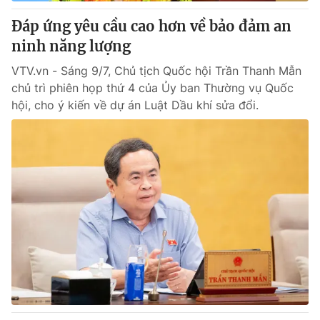
Đáp ứng yêu cầu cao hơn về bảo đảm an
® Cấm sao chép dưới mọi hình thức nếu không có sự chấp
ninh năng lượng
thuận bằng văn bản. Ghi rõ nguồn VTV.vn khi phát hành lại
thông tin từ website này.
VTV.vn - Sáng 9/7, Chủ tịch Quốc hội Trần Thanh Mẫn
chủ trì phiên họp thứ 4 của Ủy ban Thường vụ Quốc
hội, cho ý kiến về dự án Luật Dầu khí sửa đổi.