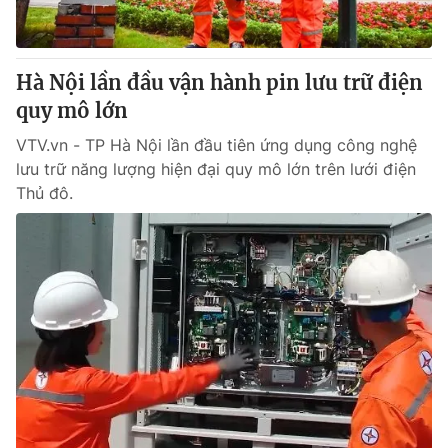
Thị trường 24h
Tấm lòng Việt
VTV4
Vươn mình bằng AI
Hà Nội lần đầu vận hành pin lưu trữ điện
quy mô lớn
VTV9
VTV8
VTV.vn - TP Hà Nội lần đầu tiên ứng dụng công nghệ
lưu trữ năng lượng hiện đại quy mô lớn trên lưới điện
Liên hệ tòa soạn
English
Thủ đô.
THỜI BÁO VTV
Theo dõi báo trên
Cơ quan chủ quản:
Đài Truyền hình Việt Nam
Cơ quan báo chí:
Thời báo VTV