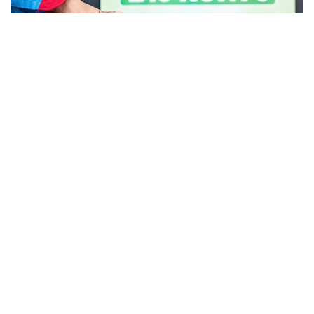
Tin mới
Video
Live
Emagazine
Trang chủ
3.400 tỷ USD đầu tư cho năng lượng toàn
cầu năm 2026
VTV.vn - Theo IEA, tổng đầu tư năng lượng toàn cầu
trong năm 2026 dự kiến sẽ tăng lên mức kỷ lục 3.400
tỷ USD.