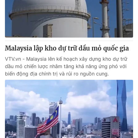
Tin tức
Kinh tế
Thế giới đó đây
Tài chính
Dữ liệu và đời sống
Câu chuyện quốc tế
Thị trường
Malaysia lập kho dự trữ dầu mỏ quốc gia
Truyền hình
Góc doanh nghiệp
VTV.vn - Malaysia lên kế hoạch xây dựng kho dự trữ
Phim VTV
Giải trí
dầu mỏ chiến lược nhằm tăng khả năng ứng phó với
Hậu trường
biến động địa chính trị và rủi ro nguồn cung.
Điện ảnh
Đời sống
Nhân vật
Âm nhạc
Du lịch
Khán giả
Giáo dục
Sao
Làm đẹp
Giải sao mai
Tuyển sinh
Công nghệ
Chất lượng cuộc sống
Học trực tuyến
Hitech Công nghệ tương lai