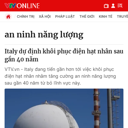
CHÍNH TRỊ
XÃ HỘI
PHÁP LUẬT
THẾ GIỚI
KINH TẾ
TRUYỀ
an ninh năng lượng
Chuyên mục
Italy dự định khôi phục điện hạt nhân sau
Chính trị
gần 40 năm
VTV.vn - Italy đang tiến gần hơn tới việc khôi phục
Xã hội
điện hạt nhân nhằm tăng cường an ninh năng lượng
sau gần 40 năm từ bỏ lĩnh vực này.
Pháp luật
Y tế
Thế giới