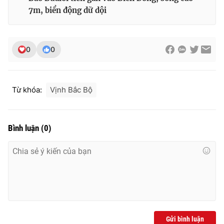
7m, biển động dữ dội
0
0
Từ khóa:
Vịnh Bắc Bộ
Bình luận
(
0
)
Gửi bình luận