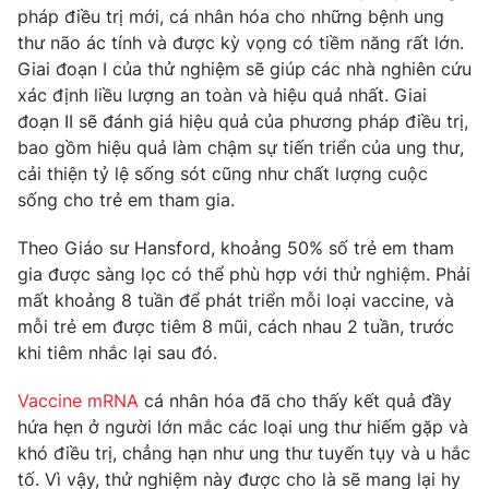
pháp điều trị mới, cá nhân hóa cho những bệnh ung
thư não ác tính và được kỳ vọng có tiềm năng rất lớn.
Giai đoạn I của thử nghiệm sẽ giúp các nhà nghiên cứu
xác định liều lượng an toàn và hiệu quả nhất. Giai
THỜI BÁO VTV
đoạn II sẽ đánh giá hiệu quả của phương pháp điều trị,
bao gồm hiệu quả làm chậm sự tiến triển của ung thư,
cải thiện tỷ lệ sống sót cũng như chất lượng cuộc
sống cho trẻ em tham gia.
Theo dõi báo trên
Theo Giáo sư Hansford, khoảng 50% số trẻ em tham
gia được sàng lọc có thể phù hợp với thử nghiệm. Phải
Cơ quan chủ quản:
Đài Truyền hình Việt Nam
mất khoảng 8 tuần để phát triển mỗi loại vaccine, và
Cơ quan báo chí:
Thời báo VTV
mỗi trẻ em được tiêm 8 mũi, cách nhau 2 tuần, trước
Giấy phép hoạt động báo in và báo điện tử số 483/GP-BTTTT
khi tiêm nhắc lại sau đó.
cấp ngày 29/12/2023
Tổng Biên tập:
Vũ Thanh Thủy
Vaccine mRNA
cá nhân hóa đã cho thấy kết quả đầy
Phó Tổng Biên tập:
Nguyễn Thị Mỹ Hạnh, Phạm Quốc Thắng,
hứa hẹn ở người lớn mắc các loại ung thư hiếm gặp và
Nguyễn Trọng Ninh
khó điều trị, chẳng hạn như ung thư tuyến tụy và u hắc
Tổng đài VTV:
024.38 355 931 - 024.38 355 932
tố. Vì vậy, thử nghiệm này được cho là sẽ mang lại hy