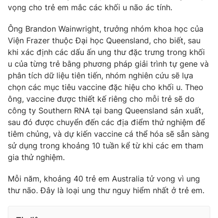
Ðiện thoại Thời báo VTV:
024.66 897 897
vọng cho trẻ em mắc các khối u não ác tính.
Email:
toasoan@vtv.vn
Ông Brandon Wainwright, trưởng nhóm khoa học của
Liên hệ quảng cáo:
024-7300.7108
Viện Frazer thuộc Đại học Queensland, cho biết, sau
khi xác định các dấu ấn ung thư đặc trưng trong khối
u của từng trẻ bằng phương pháp giải trình tự gene và
phân tích dữ liệu tiên tiến, nhóm nghiên cứu sẽ lựa
chọn các mục tiêu vaccine đặc hiệu cho khối u. Theo
ông, vaccine được thiết kế riêng cho mỗi trẻ sẽ do
công ty Southern RNA tại bang Queensland sản xuất,
sau đó được chuyển đến các địa điểm thử nghiệm để
tiêm chủng, và dự kiến vaccine cá thể hóa sẽ sẵn sàng
sử dụng trong khoảng 10 tuần kể từ khi các em tham
gia thử nghiệm.
® Cấm sao chép dưới mọi hình thức nếu không có sự chấp
Mỗi năm, khoảng 40 trẻ em Australia tử vong vì ung
thuận bằng văn bản. Ghi rõ nguồn VTV.vn khi phát hành lại
thông tin từ website này.
thư não. Đây là loại ung thư nguy hiểm nhất ở trẻ em.