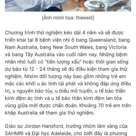
Photo
Infographic
(Ảnh minh họa: thewest)
Video
Shorts video
Chương trình thử nghiệm kéo dài 4 năm và sẽ được
triển khai tại 8 bệnh viện nhi ở bang Queensland, bang
VTV Money
VTV Thể thao
Nam Australia, bang New South Wales, bang Victoria
và bang Tây Australia vào cuối năm nay. Những bệnh
nhân nhỏ tuổi có "tiên lượng xấu" hoặc thời gian sống
VTV Sức khoẻ
Bất động sản
dự báo từ 12 - 24 tháng sẽ đủ điều kiện tham gia thử
nghiệm. Nhóm đối tượng này bao gồm những trẻ em
Thị trường 24h
Tấm lòng Việt
mắc các khối u ác tính tái phát và không đáp ứng điều
trị, u nguyên bào tủy, u biểu mô tuyến, u tế bào thần
VTV4
Vươn mình bằng AI
kinh đệm ác tính và u tế bào thần kinh đệm lan tỏa
vùng giữa mới được chẩn đoán. Khoảng 70 trẻ em trên
khắp Australia sẽ tham gia thử nghiệm.
VTV9
VTV8
Giáo sư Jordan Hansford, trưởng nhóm lâm sàng của
Liên hệ tòa soạn
English
SAHMRI và Đại học Adelaide, cho biết đây là phương