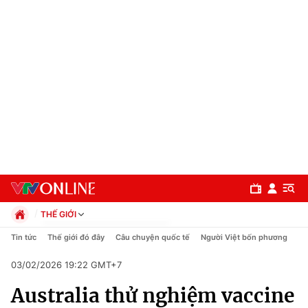
THẾ GIỚI
Chính trị
Tin tức
Thế giới đó đây
Câu chuyện quốc tế
Người Việt bốn phương
Xã hội
03/02/2026 19:22 GMT+7
Pháp luật
Chuyên mục
Kinh tế
Australia thử nghiệm vaccine
Thể thao