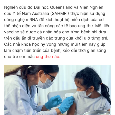
Phim VTV
Giải trí
Nghiên cứu do Đại học Queensland và Viện Nghiên
Hậu trường
cứu Y tế Nam Australia (SAHMRI) thực hiện sử dụng
Điện ảnh
công nghệ mRNA để kích hoạt hệ miễn dịch của cơ
Đời sống
Nhân vật
thể nhận diện và tấn công các tế bào ung thư. Mỗi liều
Âm nhạc
Du lịch
vaccine sẽ được cá nhân hóa cho từng bệnh nhi dựa
Khán giả
Giáo dục
Sao
trên dấu ấn di truyền đặc trưng của khối u ở từng trẻ.
Làm đẹp
Giải sao mai
Các nhà khoa học hy vọng những mũi tiêm này giúp
Tuyển sinh
Công nghệ
làm chậm tiến triển của bệnh, kéo dài thời gian sống
Chất lượng cuộc sống
Học trực tuyến
cho trẻ em mắc
ung thư não
.
Hitech Công nghệ tương lai
Giao lưu trực tuyến
Sản phẩm
Lịch phát sóng
Thị trường
Tư vấn
Chuyên mục khác
Emagazine
Podcast