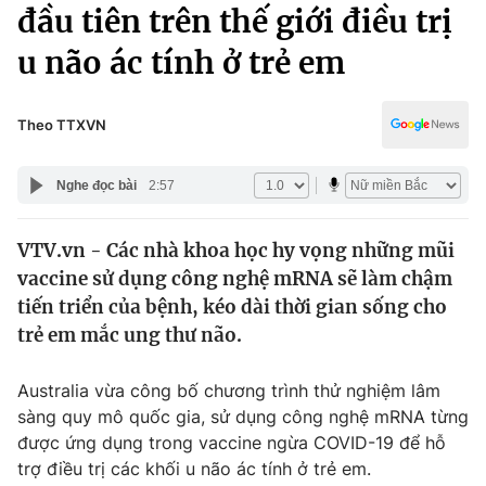
Chính trị
đầu tiên trên thế giới điều trị
Truyền hình
u não ác tính ở trẻ em
Văn hóa - Giải trí
Xã hội
Y tế
Đời sống
Theo TTXVN
Pháp luật
Công nghệ
Giáo dục
Nghe đọc bài
2:57
Y tế
VTV.vn - Các nhà khoa học hy vọng những mũi
Thế giới
vaccine sử dụng công nghệ mRNA sẽ làm chậm
Tin tức
tiến triển của bệnh, kéo dài thời gian sống cho
Kinh tế
trẻ em mắc ung thư não.
Thế giới đó đây
Tài chính
Dữ liệu và đời sống
Câu chuyện quốc tế
Australia vừa công bố chương trình thử nghiệm lâm
Thị trường
sàng quy mô quốc gia, sử dụng công nghệ mRNA từng
được ứng dụng trong vaccine ngừa COVID-19 để hỗ
Truyền hình
Góc doanh nghiệp
trợ điều trị các khối u não ác tính ở trẻ em.