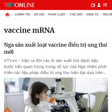
CHÍNH TRỊ
XÃ HỘI
PHÁP LUẬT
THẾ GIỚI
KINH TẾ
TRUYỀ
vaccine mRNA
Chuyên mục
Nga sản xuất loạt vaccine điều trị ung thư
Chính trị
mới
VTV.vn - Việc ra đời các lô sản xuất thử đánh dấu
Xã hội
bước tiến quan trọng trong nỗ lực của Nga nhằm phát
triển các liệu pháp điều trị ung thư hiện đại dựa trên...
Pháp luật
Y tế
Thế giới