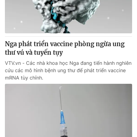
Giấy phép hoạt động báo in và báo điện tử số 483/GP-BTTTT
cấp ngày 29/12/2023
Tổng Biên tập:
Vũ Thanh Thủy
Phó Tổng Biên tập:
Nguyễn Thị Mỹ Hạnh, Phạm Quốc Thắng,
Nguyễn Trọng Ninh
Tổng đài VTV:
Nga phát triển vaccine phòng ngừa ung
024.38 355 931 - 024.38 355 932
Ðiện thoại Thời báo VTV:
thư vú và tuyến tụy
024.66 897 897
Email:
toasoan@vtv.vn
VTV.vn - Các nhà khoa học Nga đang tiến hành nghiên
Liên hệ quảng cáo:
024-7300.7108
cứu các mô hình bệnh ung thư để phát triển vaccine
mRNA tùy chỉnh.