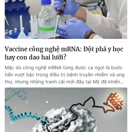
Thị trường 24h
Tấm lòng Việt
VTV4
Vươn mình bằng AI
VTV9
VTV8
Vaccine công nghệ mRNA: Đột phá y học
Liên hệ tòa soạn
English
hay con dao hai lưỡi?
Mặc dù công nghệ mRNA từng được ca ngợi là bước
tiến vượt bậc trong điều trị bệnh truyền nhiễm và ung
thư, nhưng những tranh cãi mới đây tại Mỹ đã khiến...
THỜI BÁO VTV
Theo dõi báo trên
Cơ quan chủ quản:
Đài Truyền hình Việt Nam
Cơ quan báo chí:
Thời báo VTV