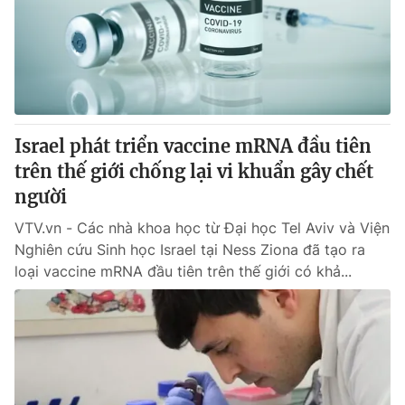
Giao lưu trực tuyến
Sản phẩm
Lịch phát sóng
Thị trường
Tư vấn
Chuyên mục khác
Israel phát triển vaccine mRNA đầu tiên
Emagazine
Podcast
trên thế giới chống lại vi khuẩn gây chết
người
Photo
Infographic
VTV.vn - Các nhà khoa học từ Đại học Tel Aviv và Viện
Nghiên cứu Sinh học Israel tại Ness Ziona đã tạo ra
Video
Shorts video
loại vaccine mRNA đầu tiên trên thế giới có khả...
VTV Money
VTV Thể thao
VTV Sức khoẻ
Bất động sản