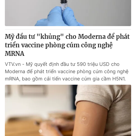
® Cấm sao chép dưới mọi hình thức nếu không có sự chấp
thuận bằng văn bản. Ghi rõ nguồn VTV.vn khi phát hành lại
thông tin từ website này.
Mỹ đầu tư "khủng" cho Moderna để phát
triển vaccine phòng cúm công nghệ
MRNA
VTV.vn - Mỹ quyết định đầu tư 590 triệu USD cho
Moderna để phát triển vaccine phòng cúm công nghệ
mRNA, bao gồm cải tiến vaccine cúm gia cầm H5N1.