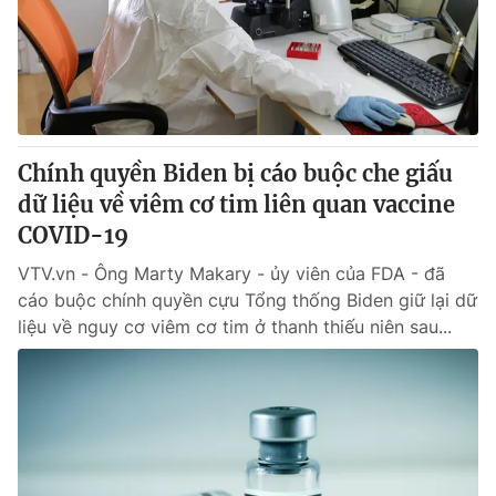
Tin tức
Kinh tế
Thế giới đó đây
Tài chính
Dữ liệu và đời sống
Câu chuyện quốc tế
Thị trường
Chính quyền Biden bị cáo buộc che giấu
Truyền hình
Góc doanh nghiệp
dữ liệu về viêm cơ tim liên quan vaccine
Phim VTV
COVID-19
Giải trí
Hậu trường
VTV.vn - Ông Marty Makary - ủy viên của FDA - đã
Điện ảnh
cáo buộc chính quyền cựu Tổng thống Biden giữ lại dữ
Đời sống
Nhân vật
liệu về nguy cơ viêm cơ tim ở thanh thiếu niên sau...
Âm nhạc
Du lịch
Khán giả
Giáo dục
Sao
Làm đẹp
Giải sao mai
Tuyển sinh
Công nghệ
Chất lượng cuộc sống
Học trực tuyến
Hitech Công nghệ tương lai