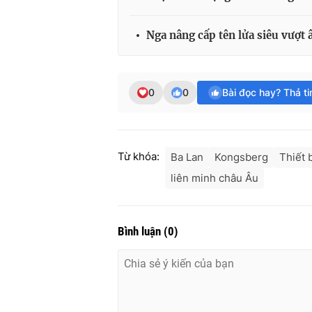
Nga nâng cấp tên lửa siêu vượt
0
0
Bài đọc hay? Thả t
Từ khóa:
Ba Lan
Kongsberg
Thiết 
liên minh châu Âu
Bình luận
(
0
)