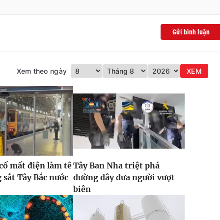
Gửi bình luận
Xem theo ngày
XEM
 cố mất điện làm tê
Tây Ban Nha triệt phá
g sắt Tây Bắc nước
đường dây đưa người vượt
biên