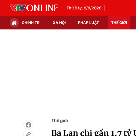
Thứ Bảy, 8/8/2026
CHÍNH TRỊ
XÃ HỘI
PHÁP LUẬT
THẾ GIỚI
Chính trị
Xã hội
Thế giới
Kinh tế
Tin tức
Tài chính
Thế giới đó đây
Thị trường
Câu chuyện quốc tế
Góc doanh nghiệp
Dữ liệu và đời sống
Thế giới
Ba Lan chi gần 1,7 t