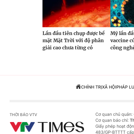
Lần đầu tiên chụp được bề
Mỹ lần đầ
mặt Mặt Trời với độ phân
vaccine 
giải cao chưa từng có
công ng
CHÍNH TRỊ
XÃ HỘI
PHÁP L
Cơ quan chủ quản:
THỜI BÁO VTV
Cơ quan báo chí:
T
Giấy phép hoạt độn
483/GP-BTTTT cấp