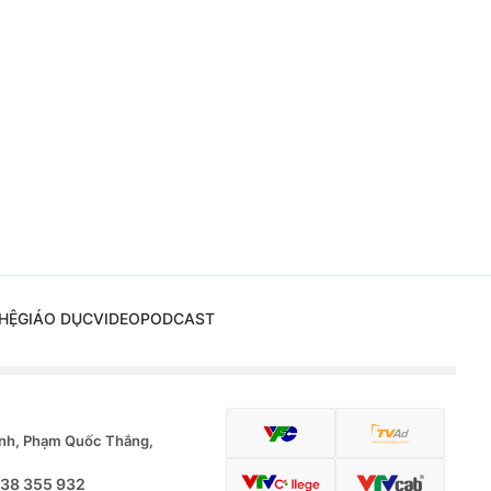
HỆ
GIÁO DỤC
VIDEO
PODCAST
nh, Phạm Quốc Thắng,
.38 355 932