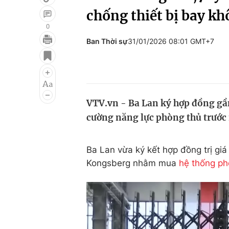
chống thiết bị bay kh
0
Ban Thời sự
31/01/2026 08:01 GMT+7
Giải trí
Đời sống
Điện ảnh
Du lịch
Âm nhạc
Làm đẹp
VTV.vn - Ba Lan ký hợp đồng gần
Sao
Chất lượng cuộc sốn
cường năng lực phòng thủ trước 
Ba Lan
vừa ký kết hợp đồng trị gi
Kongsberg
nhằm mua
hệ thống ph