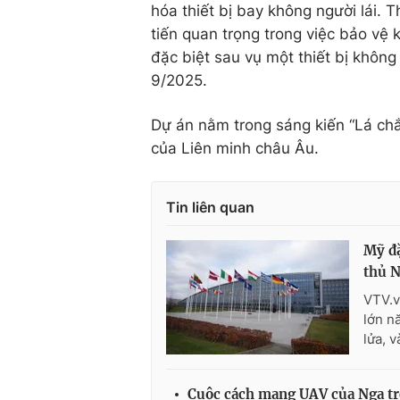
hóa thiết bị bay không người lái.
tiến quan trọng trong việc bảo v
đặc biệt sau vụ một thiết bị khôn
9/2025.
Dự án nằm trong sáng kiến “Lá chắ
của
Liên minh châu Âu
.
Tin liên quan
Mỹ đặ
thủ 
VTV.v
lớn n
lửa, 
Cuộc cách mạng UAV của Nga tr