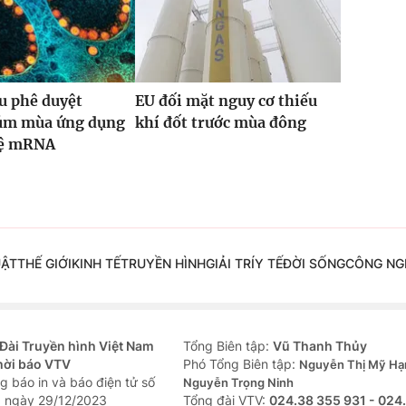
u phê duyệt
EU đối mặt nguy cơ thiếu
cúm mùa ứng dụng
khí đốt trước mùa đông
hệ mRNA
UẬT
THẾ GIỚI
KINH TẾ
TRUYỀN HÌNH
GIẢI TRÍ
Y TẾ
ĐỜI SỐNG
CÔNG NG
Đài Truyền hình Việt Nam
Tổng Biên tập:
Vũ Thanh Thủy
hời báo VTV
Phó Tổng Biên tập:
Nguyễn Thị Mỹ Hạ
g báo in và báo điện tử số
Nguyễn Trọng Ninh
 ngày 29/12/2023
Tổng đài VTV:
024.38 355 931 - 024