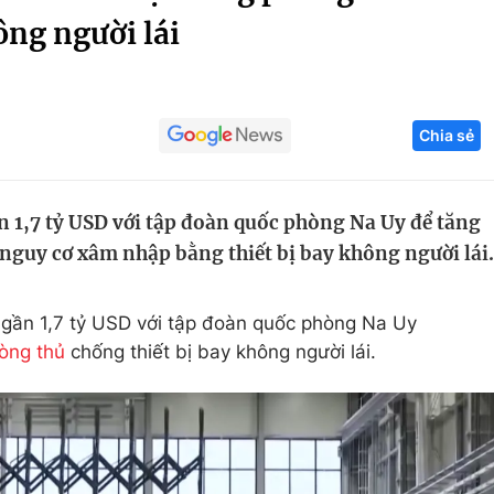
ông người lái
Góc ảnh
Giáo dục
Công nghệ
Chia sẻ
Tuyển sinh
Hitech Công ng
Học trực tuyến
Sản phẩm
 1,7 tỷ USD với tập đoàn quốc phòng Na Uy để tăng
g
Thị trường
nguy cơ xâm nhập bằng thiết bị bay không người lái.
Tư vấn
á gần 1,7 tỷ USD với tập đoàn quốc phòng Na Uy
òng thủ
chống thiết bị bay không người lái.