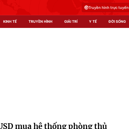
Truyền hình trực tuyến
KINH TẾ
TRUYỀN HÌNH
GIẢI TRÍ
Y TẾ
ĐỜI SỐNG
Pháp luật
Y tế
Truyền hình
Multimedia
Phim VTV
Video
Hậu trường
Shorts video
Nhân vật
Podcast
Khán giả
EMagazine
Giải sao mai
Photo
ỷ USD mua hệ thống phòng thủ
Infographic