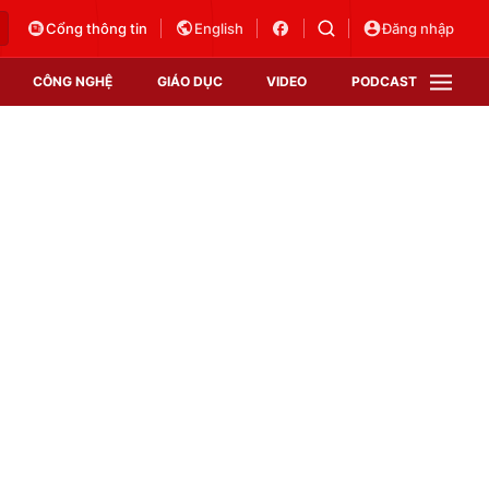
Cổng thông tin
English
Đăng nhập
CÔNG NGHỆ
GIÁO DỤC
VIDEO
PODCAST
VTV Money
VTV Thể thao
VTV Sức khoẻ
Bất động sản
Thị trường 24h
Tấm lòng Việt
Vươn mình bằng AI
VTV4
VTV8
VTV9
Lịch phát sóng
Giao lưu trực tuyến
Sự kiện