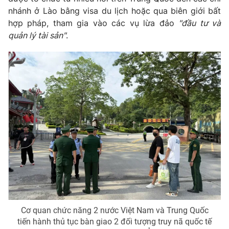
Ðiện thoại Thời báo VTV:
024.66 897 897
nhánh ở Lào bằng visa du lịch hoặc qua biên giới bất
Email:
toasoan@vtv.vn
hợp pháp, tham gia vào các vụ lừa đảo
"đầu tư và
Liên hệ quảng cáo:
024-7300.7108
quản lý tài sản"
.
® Cấm sao chép dưới mọi hình thức nếu không có sự chấp
thuận bằng văn bản. Ghi rõ nguồn VTV.vn khi phát hành lại
thông tin từ website này.
Cơ quan chức năng 2 nước Việt Nam và Trung Quốc
tiến hành thủ tục bàn giao 2 đối tượng truy nã quốc tế