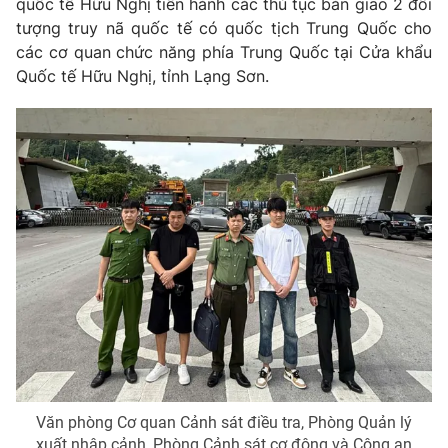
quốc tế Hữu Nghị tiến hành các thủ tục bàn giao 2 đối
Phim VTV
Giải trí
tượng truy nã quốc tế có quốc tịch Trung Quốc cho
Hậu trường
các cơ quan chức năng phía Trung Quốc tại Cửa khẩu
Điện ảnh
Quốc tế Hữu Nghị, tỉnh Lạng Sơn.
Đời sống
Nhân vật
Âm nhạc
Du lịch
Khán giả
Giáo dục
Sao
Làm đẹp
Giải sao mai
Tuyển sinh
Công nghệ
Chất lượng cuộc sống
Học trực tuyến
Hitech Công nghệ tương lai
Giao lưu trực tuyến
Sản phẩm
Lịch phát sóng
Thị trường
Tư vấn
Chuyên mục khác
Emagazine
Podcast
Văn phòng Cơ quan Cảnh sát điều tra, Phòng Quản lý
xuất nhập cảnh, Phòng Cảnh sát cơ động và Công an