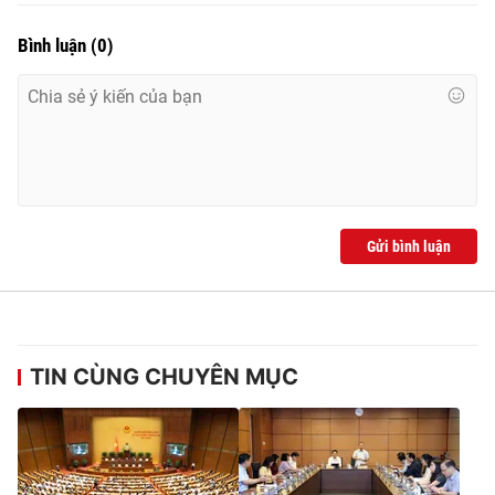
Bình luận
(
0
)
Gửi bình luận
TIN CÙNG CHUYÊN MỤC