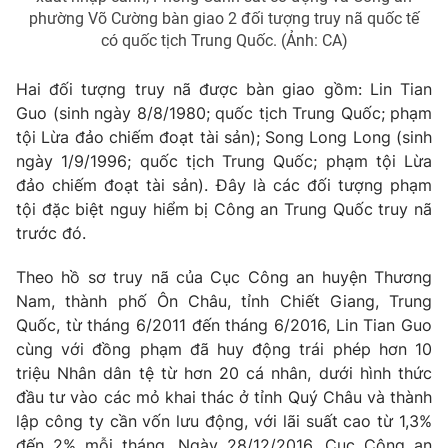
phường Võ Cường bàn giao 2 đối tượng truy nã quốc tế
Photo
Infographic
có quốc tịch Trung Quốc. (Ảnh: CA)
Hai đối tượng truy nã được bàn giao gồm: Lin Tian
Video
Shorts video
Guo (sinh ngày 8/8/1980; quốc tịch Trung Quốc; phạm
tội Lừa đảo chiếm đoạt tài sản); Song Long Long (sinh
VTV Money
VTV Thể thao
ngày 1/9/1996; quốc tịch Trung Quốc; phạm tội Lừa
đảo chiếm đoạt tài sản). Đây là các đối tượng phạm
VTV Sức khoẻ
Bất động sản
tội đặc biệt nguy hiểm bị Công an Trung Quốc truy nã
trước đó.
Thị trường 24h
Tấm lòng Việt
Theo hồ sơ truy nã của Cục Công an huyện Thương
Nam, thành phố Ôn Châu, tỉnh Chiết Giang, Trung
VTV4
Vươn mình bằng AI
Quốc, từ tháng 6/2011 đến tháng 6/2016, Lin Tian Guo
cùng với đồng phạm đã huy động trái phép hơn 10
triệu Nhân dân tệ từ hơn 20 cá nhân, dưới hình thức
VTV9
VTV8
đầu tư vào các mỏ khai thác ở tỉnh Quý Châu và thành
lập công ty cần vốn lưu động, với lãi suất cao từ 1,3%
Liên hệ tòa soạn
English
đến 2% mỗi tháng. Ngày 28/12/2016, Cục Công an