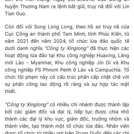
huyện Thương Nam ra lệnh bắt giữ, truy nã đối với Lin
Tian Guo.
Còn đối với Song Long Long, theo hồ sơ truy nã của
THỜI BÁO VTV
Cục Công an thành phố Tam Minh, tỉnh Phúc Kiến, từ
năm 2021 đến năm 2024, tổ chức lừa đảo quốc tế
dưới danh nghĩa
“Công ty Xinglong”
đã thực hiện các
hoạt động lừa đảo tại Khu công nghiệp Huaxing, Làng
Theo dõi báo trên
mới Lào - Myanmar, Khu công nghiệp Jin Di và Khu
công nghiệp PS Phnom Penh ở Lào và Campuchia. Tổ
Cơ quan chủ quản:
Đài Truyền hình Việt Nam
chức tội phạm này có cấu trúc phân cấp chặt chẽ với
Cơ quan báo chí:
Thời báo VTV
sự phân công lao động rõ ràng và sự hợp tác mật
thiết.
Giấy phép hoạt động báo in và báo điện tử số 483/GP-BTTTT
cấp ngày 29/12/2023
"Công ty Xinglong"
có nhiều chi nhánh được thành lập
Tổng Biên tập:
Vũ Thanh Thủy
bởi các giám đốc và đại lý, tiếp tục được chia nhỏ
Phó Tổng Biên tập:
Nguyễn Thị Mỹ Hạnh, Phạm Quốc Thắng,
thành các đại lý khu vực, giám đốc, trưởng nhóm và
Nguyễn Trọng Ninh
thành viên, tạo thành một tổ chức lừa đảo. Nhân viên
Tổng đài VTV:
024.38 355 931 - 024.38 355 932
được tổ chức từ nhiều nơi trên Trung Quốc đến các chi