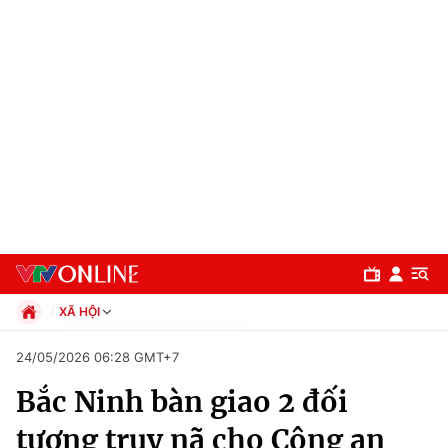
XÃ HỘI
Chính trị
24/05/2026 06:28 GMT+7
Xã hội
Bắc Ninh bàn giao 2 đối
Pháp luật
Chuyên mục
Kinh tế
tượng truy nã cho Công an
Thể thao