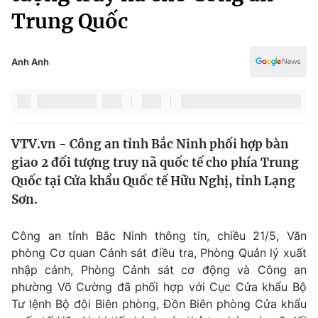
Chính trị
Trung Quốc
Truyền hình
Văn hóa - Giải trí
Xã hội
Y tế
Anh Anh
Đời sống
Pháp luật
Công nghệ
Giáo dục
Y tế
VTV.vn - Công an tỉnh Bắc Ninh phối hợp bàn
giao 2 đối tượng truy nã quốc tế cho phía Trung
Thế giới
Quốc tại Cửa khẩu Quốc tế Hữu Nghị, tỉnh Lạng
Tin tức
Sơn.
Kinh tế
Thế giới đó đây
Công an tỉnh Bắc Ninh thông tin, chiều 21/5, Văn
Tài chính
Dữ liệu và đời sống
phòng Cơ quan Cảnh sát điều tra, Phòng Quản lý xuất
Câu chuyện quốc tế
Thị trường
nhập cảnh, Phòng Cảnh sát cơ động và Công an
phường Võ Cường đã phối hợp với Cục Cửa khẩu Bộ
Truyền hình
Góc doanh nghiệp
Tư lệnh Bộ đội Biên phòng, Đồn Biên phòng Cửa khẩu