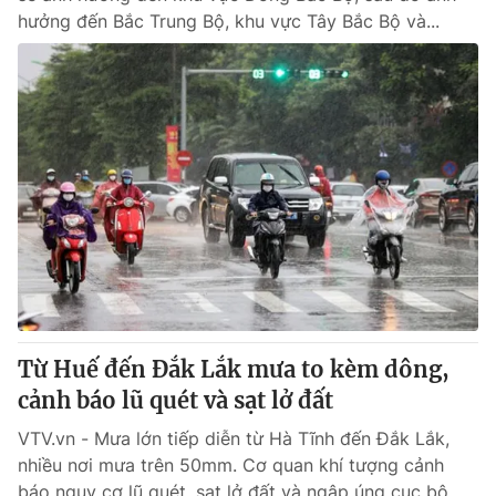
hưởng đến Bắc Trung Bộ, khu vực Tây Bắc Bộ và...
Từ Huế đến Đắk Lắk mưa to kèm dông,
cảnh báo lũ quét và sạt lở đất
VTV.vn - Mưa lớn tiếp diễn từ Hà Tĩnh đến Đắk Lắk,
nhiều nơi mưa trên 50mm. Cơ quan khí tượng cảnh
báo nguy cơ lũ quét, sạt lở đất và ngập úng cục bộ.