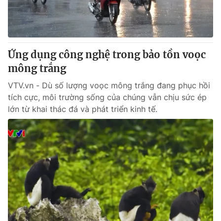
Thị trường 24h
Tấm lòng Việt
VTV4
Vươn mình bằng AI
Ứng dụng công nghệ trong bảo tồn voọc
VTV9
VTV8
mông trắng
VTV.vn - Dù số lượng voọc mông trắng đang phục hồi
Liên hệ tòa soạn
English
tích cực, môi trường sống của chúng vẫn chịu sức ép
lớn từ khai thác đá và phát triển kinh tế.
THỜI BÁO VTV
Theo dõi báo trên
Cơ quan chủ quản:
Đài Truyền hình Việt Nam
Cơ quan báo chí:
Thời báo VTV