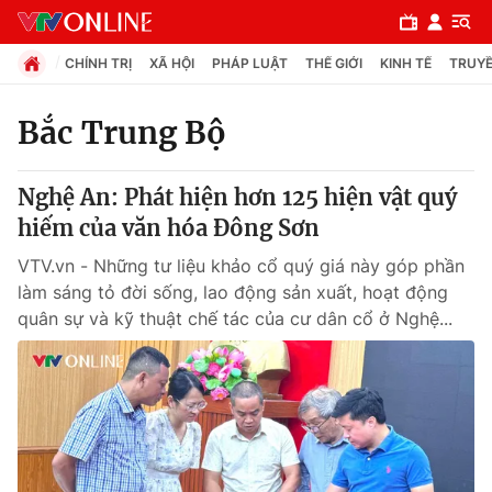
CHÍNH TRỊ
XÃ HỘI
PHÁP LUẬT
THẾ GIỚI
KINH TẾ
TRUYỀ
Bắc Trung Bộ
Chuyên mục
Nghệ An: Phát hiện hơn 125 hiện vật quý
Chính trị
hiếm của văn hóa Đông Sơn
VTV.vn - Những tư liệu khảo cổ quý giá này góp phần
Xã hội
làm sáng tỏ đời sống, lao động sản xuất, hoạt động
quân sự và kỹ thuật chế tác của cư dân cổ ở Nghệ...
Pháp luật
Y tế
Thế giới