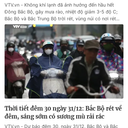
VTV.vn - Không khí lạnh đã ảnh hưởng đến hầu hết
Đông Bắc Bộ, gây mưa rào, nhiệt độ giảm 3-5 độ C;
Bắc Bộ và Bắc Trung Bộ trời rét, vùng núi có nơi rét...
Thời tiết đêm 30 ngày 31/12: Bắc Bộ rét về
đêm, sáng sớm có sương mù rải rác
VTV.vn - Dự báo đêm 30, ngày 31/12, Bắc Bộ và Bắc