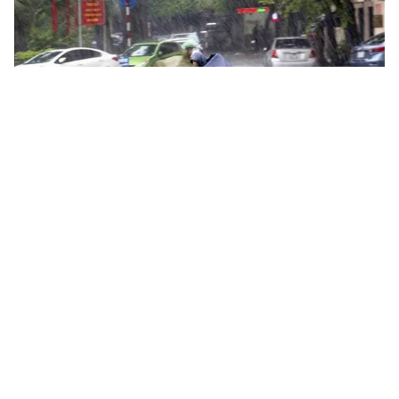
Tin mới
Video
Live
Emagazine
Trang chủ
Từ 13/12, Bắc Bộ chuyển rét sâu, nhiều
nơi mưa lớn trên 120mm
VTV.vn - Từ 13/12, miền Bắc rét sâu, vùng núi có nơi
dưới 5°C. Nhiều khu vực xuất hiện mưa to đến rất to,
kèm nguy cơ lốc, sét và gió giật mạnh.