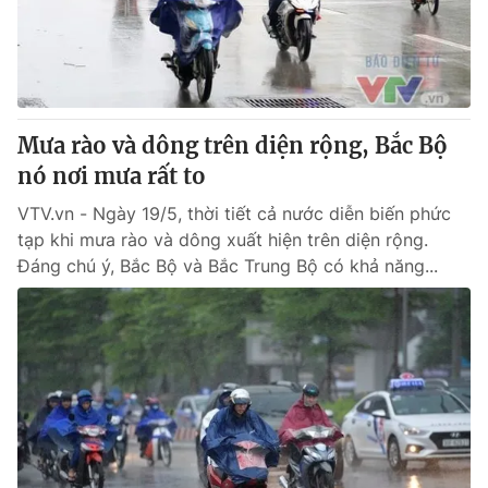
Giao lưu trực tuyến
Sản phẩm
Lịch phát sóng
Thị trường
Tư vấn
Mưa rào và dông trên diện rộng, Bắc Bộ
Chuyên mục khác
nó nơi mưa rất to
Emagazine
Podcast
VTV.vn - Ngày 19/5, thời tiết cả nước diễn biến phức
tạp khi mưa rào và dông xuất hiện trên diện rộng.
Photo
Infographic
Đáng chú ý, Bắc Bộ và Bắc Trung Bộ có khả năng...
Video
Shorts video
VTV Money
VTV Thể thao
VTV Sức khoẻ
Bất động sản