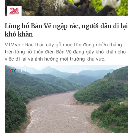
Giấy phép hoạt động báo in và báo điện tử số 483/GP-BTTTT
cấp ngày 29/12/2023
Tổng Biên tập:
Vũ Thanh Thủy
Lòng hồ Bản Vẽ ngập rác, người dân đi lại
Phó Tổng Biên tập:
Nguyễn Thị Mỹ Hạnh, Phạm Quốc Thắng,
khó khăn
Nguyễn Trọng Ninh
Tổng đài VTV:
024.38 355 931 - 024.38 355 932
VTV.vn - Rác thải, cây gỗ mục tồn đọng nhiều tháng
Ðiện thoại Thời báo VTV:
024.66 897 897
trên lòng hồ thủy điện Bản Vẽ đang gây khó khăn cho
Email:
toasoan@vtv.vn
việc đi lại và ảnh hưởng môi trường khu vực.
Liên hệ quảng cáo:
024-7300.7108