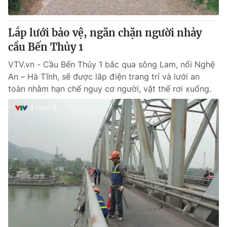
® Cấm sao chép dưới mọi hình thức nếu không có sự chấp
Lắp lưới bảo vệ, ngăn chặn người nhảy
thuận bằng văn bản. Ghi rõ nguồn VTV.vn khi phát hành lại
cầu Bến Thủy 1
thông tin từ website này.
VTV.vn - Cầu Bến Thủy 1 bắc qua sông Lam, nối Nghệ
An – Hà Tĩnh, sẽ được lắp điện trang trí và lưới an
toàn nhằm hạn chế nguy cơ người, vật thể rơi xuống.