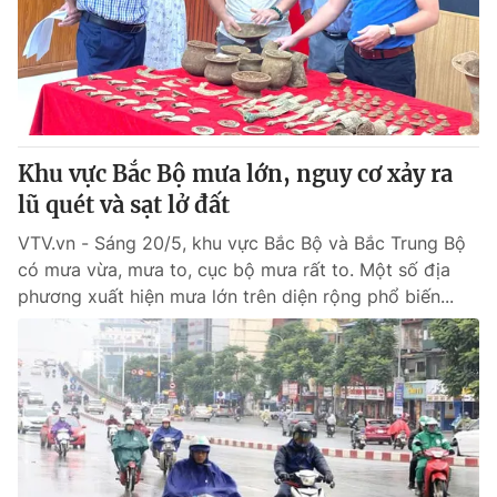
Tin tức
Kinh tế
Thế giới đó đây
Tài chính
Dữ liệu và đời sống
Câu chuyện quốc tế
Thị trường
Khu vực Bắc Bộ mưa lớn, nguy cơ xảy ra
Truyền hình
Góc doanh nghiệp
lũ quét và sạt lở đất
Phim VTV
Giải trí
VTV.vn - Sáng 20/5, khu vực Bắc Bộ và Bắc Trung Bộ
Hậu trường
có mưa vừa, mưa to, cục bộ mưa rất to. Một số địa
Điện ảnh
phương xuất hiện mưa lớn trên diện rộng phổ biến...
Đời sống
Nhân vật
Âm nhạc
Du lịch
Khán giả
Giáo dục
Sao
Làm đẹp
Giải sao mai
Tuyển sinh
Công nghệ
Chất lượng cuộc sống
Học trực tuyến
Hitech Công nghệ tương lai