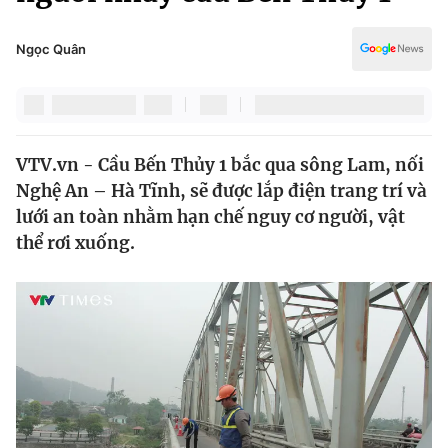
Chính trị
Truyền hình
Văn hóa - Giải trí
Ngọc Quân
Xã hội
Y tế
Đời sống
Pháp luật
Công nghệ
Giáo dục
VTV.vn - Cầu Bến Thủy 1 bắc qua sông Lam, nối
Y tế
Nghệ An – Hà Tĩnh, sẽ được lắp điện trang trí và
lưới an toàn nhằm hạn chế nguy cơ người, vật
Thế giới
thể rơi xuống.
Tin tức
Kinh tế
Thế giới đó đây
Tài chính
Dữ liệu và đời sống
Câu chuyện quốc tế
Thị trường
Truyền hình
Góc doanh nghiệp