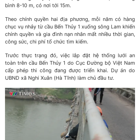
bình 8-10 m, có nơi tới 15m.
Photo
Infographic
Theo chính quyền hai địa phương, mỗi năm có hàng
chục vụ nhảy từ cầu Bến Thủy 1 xuống sông Lam khiến
Video
Shorts video
chính quyền và gia đình nạn nhân mất nhiều thời gian,
công sức, chi phí tổ chức tìm kiếm.
VTV Money
VTV Thể thao
Trước thực trạng đó, việc lắp đặt hệ thống lưới an
toàn trên cầu Bến Thủy 1 do Cục Đường bộ Việt Nam
VTV Sức khoẻ
Bất động sản
cấp phép thi công đang được triển khai. Dự án do
UBND xã Nghi Xuân (Hà Tĩnh) làm chủ đầu tư.
Thị trường 24h
Tấm lòng Việt
VTV4
Vươn mình bằng AI
VTV9
VTV8
Liên hệ tòa soạn
English