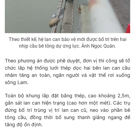
THỜI BÁO VTV
Theo thiết kế, hệ lan can bảo vệ mới được bố trí trên hai
nhịp cầu bê tông dự ứng lực. Ảnh Ngọc Quân.
Theo dõi báo trên
Theo phương án được phê duyệt, đơn vị thi công sẽ tổ
Cơ quan chủ quản:
Đài Truyền hình Việt Nam
chức lắp hệ thống lưới thép dọc hai bên lan can cầu
Cơ quan báo chí:
Thời báo VTV
nhằm tăng an toàn, ngăn người và vật thể rơi xuống
Giấy phép hoạt động báo in và báo điện tử số 483/GP-BTTTT
sông Lam.
cấp ngày 29/12/2023
Toàn bộ khung lắp đặt bằng thép, cao khoảng 2,5m,
Tổng Biên tập:
Vũ Thanh Thủy
gắn sát lan can hiện trạng (cao hơn một mét). Các trụ
Phó Tổng Biên tập:
Nguyễn Thị Mỹ Hạnh, Phạm Quốc Thắng,
đứng bố trí trùng vị trí lan can cũ, neo vào phần bê
Nguyễn Trọng Ninh
tông cầu, đồng thời bổ sung thanh giằng ngang để
Tổng đài VTV:
024.38 355 931 - 024.38 355 932
tăng độ ổn định.
Ðiện thoại Thời báo VTV:
024.66 897 897