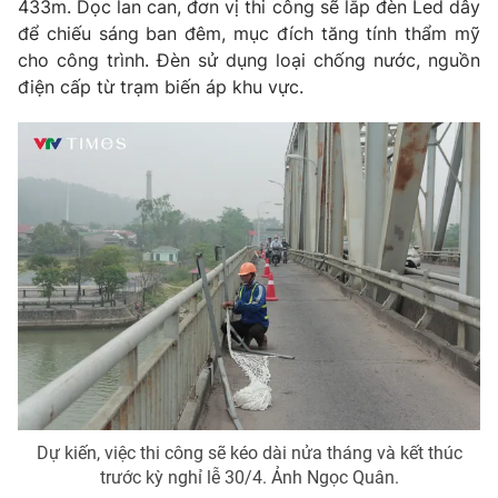
433m. Dọc lan can, đơn vị thi công sẽ lắp đèn Led dây
để chiếu sáng ban đêm, mục đích tăng tính thẩm mỹ
cho công trình. Đèn sử dụng loại chống nước, nguồn
điện cấp từ trạm biến áp khu vực.
Dự kiến, việc thi công sẽ kéo dài nửa tháng và kết thúc
trước kỳ nghỉ lễ 30/4. Ảnh Ngọc Quân.