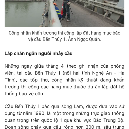
Phim VTV
Giải trí
Hậu trường
Điện ảnh
Đời sống
Nhân vật
Âm nhạc
Công nhân khẩn trương thi công lắp đặt hạng mục bảo
Du lịch
Khán giả
vệ cầu Bến Thủy 1. Ảnh Ngọc Quân.
Giáo dục
Sao
Làm đẹp
Giải sao mai
Tuyển sinh
Lắp chắn ngăn người nhảy cầu
Công nghệ
Chất lượng cuộc sống
Học trực tuyến
Những ngày giữa tháng 4, theo ghi nhận của phóng
Hitech Công nghệ tương lai
viên, tại cầu Bến Thủy 1 (nối hai tỉnh Nghệ An - Hà
Giao lưu trực tuyến
Tĩnh), các tốp thợ, công nhân kỹ thuật đang khẩn
Sản phẩm
trương thi công các hạng mục thuộc dự án lắp đặt hệ
Lịch phát sóng
Thị trường
thống bảo vệ cầu.
Tư vấn
Cầu Bến Thủy 1 bắc qua sông Lam, được đưa vào sử
Chuyên mục khác
dụng từ năm 1990, là một trong những trục giao thông
quan trọng trên quốc lộ 1 qua khu vực Bắc Trung Bộ.
Emagazine
Podcast
Đoạn sông chảy qua cầu rộng hơn 300 m, sâu trung