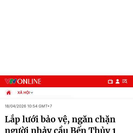
XÃ HỘI
Chính trị
18/04/2026 10:54 GMT+7
Xã hội
Lắp lưới bảo vệ, ngăn chặn
Pháp luật
Chuyên mục
Kinh tế
người nhảy cầu Bến Thủy 1
Thể thao