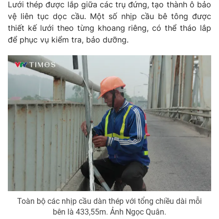
Email:
toasoan@vtv.vn
Lưới thép được lắp giữa các trụ đứng, tạo thành ô bảo
Liên hệ quảng cáo:
024-7300.7108
vệ liên tục dọc cầu. Một số nhịp cầu bê tông được
thiết kế lưới theo từng khoang riêng, có thể tháo lắp
để phục vụ kiểm tra, bảo dưỡng.
® Cấm sao chép dưới mọi hình thức nếu không có sự chấp
thuận bằng văn bản. Ghi rõ nguồn VTV.vn khi phát hành lại
thông tin từ website này.
Toàn bộ các nhịp cầu dàn thép với tổng chiều dài mỗi
bên là 433,55m. Ảnh Ngọc Quân.