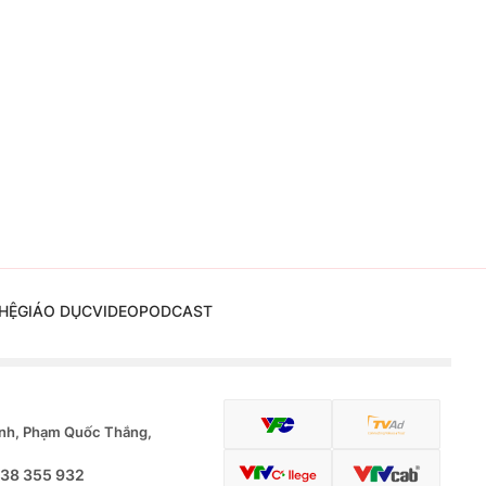
HỆ
GIÁO DỤC
VIDEO
PODCAST
nh, Phạm Quốc Thắng,
.38 355 932