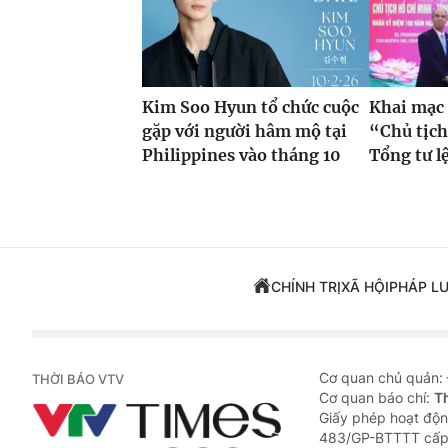
Kim Soo Hyun tổ chức cuộc
Khai mạc
gặp với người hâm mộ tại
“Chủ tịch
Philippines vào tháng 10
Tổng tư lệ
CHÍNH TRỊ
XÃ HỘI
PHÁP L
Cơ quan chủ quản:
THỜI BÁO VTV
Cơ quan báo chí:
T
Giấy phép hoạt độn
483/GP-BTTTT cấp