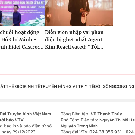
 chuỗi hoạt động
Diễn viên nhập vai phản
 Hồ Chí Minh -
diện bị ghét nhất Agent
nh Fidel Castro:...
Kim Reactivated: "Tôi...
UẬT
THẾ GIỚI
KINH TẾ
TRUYỀN HÌNH
GIẢI TRÍ
Y TẾ
ĐỜI SỐNG
CÔNG NG
Đài Truyền hình Việt Nam
Tổng Biên tập:
Vũ Thanh Thủy
hời báo VTV
Phó Tổng Biên tập:
Nguyễn Thị Mỹ Hạ
g báo in và báo điện tử số
Nguyễn Trọng Ninh
 ngày 29/12/2023
Tổng đài VTV:
024.38 355 931 - 024