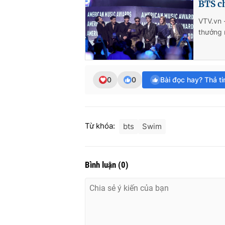
BTS c
VTV.vn 
thưởng 
0
0
Bài đọc hay? Thả t
Từ khóa:
bts
Swim
Bình luận
(
0
)