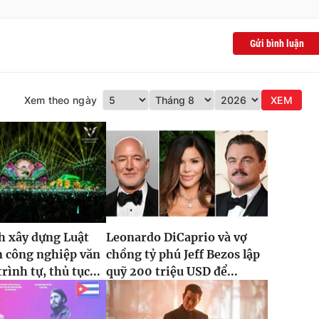
Gửi bình luận
Xem theo ngày
XEM
h xây dựng Luật
Leonardo DiCaprio và vợ
n công nghiệp văn
chồng tỷ phú Jeff Bezos lập
rình tự, thủ tục...
quỹ 200 triệu USD để...