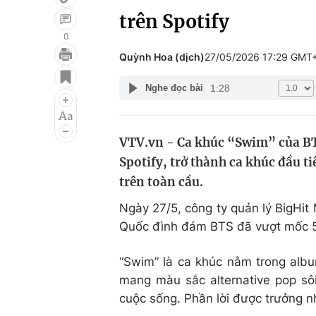
trên Spotify
0
Quỳnh Hoa (dịch)
27/05/2026 17:29 GMT
Giải trí
Đời sống
1:28
Nghe đọc bài
Điện ảnh
Du lịch
Âm nhạc
Làm đẹp
VTV.vn - Ca khúc “Swim” của BTS
Sao
Chất lượng cuộc sốn
Spotify, trở thành ca khúc đầu t
trên toàn cầu.
Ngày 27/5, công ty quản lý BigHi
Quốc đình đám BTS đã vượt mốc 500
“Swim” là ca khúc nằm trong albu
mang màu sắc alternative pop sôi
cuộc sống. Phần lời được trưởng 