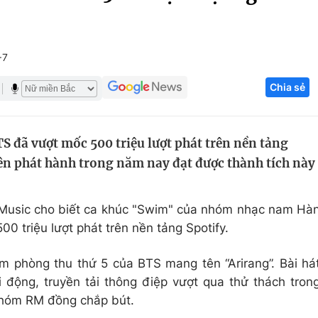
Góc ảnh
+7
Giáo dục
Công nghệ
Chia sẻ
Tuyển sinh
Hitech Công ng
Học trực tuyến
Sản phẩm
 đã vượt mốc 500 triệu lượt phát trên nền tảng
g
Thị trường
iên phát hành trong năm nay đạt được thành tích này
Tư vấn
t Music cho biết ca khúc "Swim" của nhóm nhạc nam Hà
 triệu lượt phát trên nền tảng Spotify.
m phòng thu thứ 5 của BTS mang tên “Arirang”. Bài há
 động, truyền tải thông điệp vượt qua thử thách tron
nhóm RM đồng chắp bút.