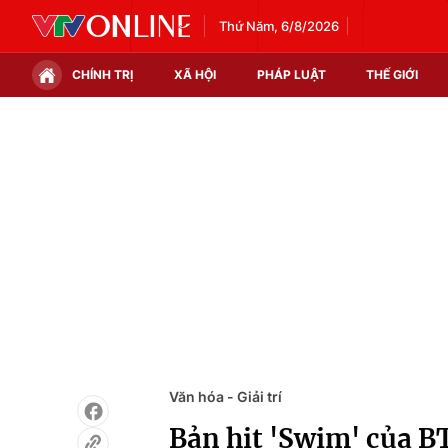
Thứ Năm, 6/8/2026
CHÍNH TRỊ
XÃ HỘI
PHÁP LUẬT
THẾ GIỚI
Chính trị
Xã hội
Thế giới
Kinh tế
Tin tức
Tài chính
Thế giới đó đây
Thị trường
Câu chuyện quốc tế
Góc doanh nghiệp
Dữ liệu và đời sống
Văn hóa - Giải trí
Bản hit 'Swim' của B