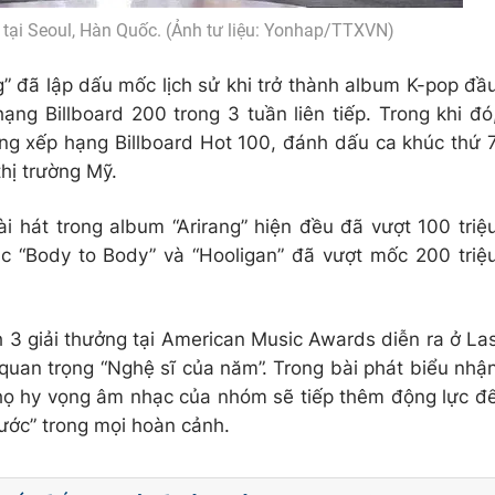
tại Seoul, Hàn Quốc. (Ảnh tư liệu: Yonhap/TTXVN)
g” đã lập dấu mốc lịch sử khi trở thành album K-pop đầ
 hạng Billboard 200 trong 3 tuần liên tiếp. Trong khi đó
g xếp hạng Billboard Hot 100, đánh dấu ca khúc thứ 
thị trường Mỹ.
i hát trong album “Arirang” hiện đều đã vượt 100 triệ
húc “Body to Body” và “Hooligan” đã vượt mốc 200 triệ
 3 giải thưởng tại American Music Awards diễn ra ở La
quan trọng “Nghệ sĩ của năm”. Trong bài phát biểu nhậ
t họ hy vọng âm nhạc của nhóm sẽ tiếp thêm động lực đ
trước” trong mọi hoàn cảnh.