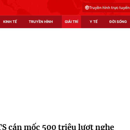
Truyền hình trực tuyến
KINH TẾ
TRUYỀN HÌNH
GIẢI TRÍ
Y TẾ
ĐỜI SỐNG
Pháp luật
Y tế
Truyền hình
Multimedia
Phim VTV
Video
Hậu trường
Shorts video
Nhân vật
Podcast
Khán giả
EMagazine
Giải sao mai
Photo
TS cán mốc 500 triệu lượt nghe
Infographic