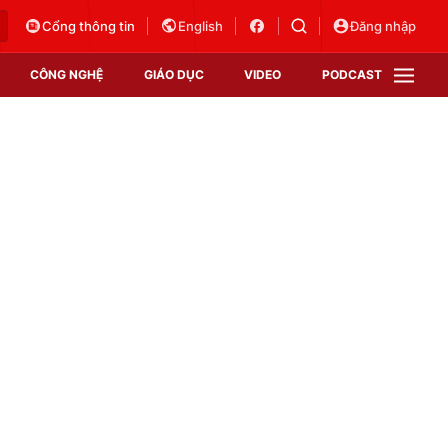
Cổng thông tin
English
Đăng nhập
CÔNG NGHỆ
GIÁO DỤC
VIDEO
PODCAST
VTV Money
VTV Thể thao
VTV Sức khoẻ
Bất động sản
Thị trường 24h
Tấm lòng Việt
Vươn mình bằng AI
VTV4
VTV8
VTV9
Lịch phát sóng
Giao lưu trực tuyến
Sự kiện