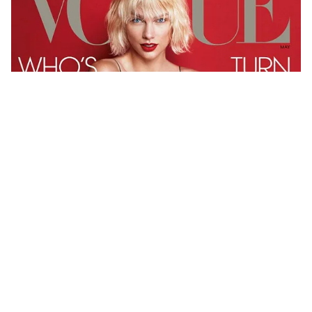
Tin mới
Video
Live
Emagazine
Trang chủ
Selena Gomez bất ngờ tị nạnh với Taylor
Swift
VTV.vn - Selena Gomez không giấu nổi sự ghen tị
trước chuyện tình đẹp như mơ giữa cô bạn thân Taylor
Swift và anh chàng DJ điển trai Calvin Harris.