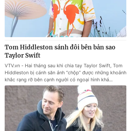
Giao lưu trực tuyến
Sản phẩm
Lịch phát sóng
Thị trường
Tư vấn
Chuyên mục khác
Tom Hiddleston sánh đôi bên bản sao
Emagazine
Podcast
Taylor Swift
VTV.vn - Hai tháng sau khi chia tay Taylor Swift, Tom
Photo
Infographic
Hiddleston bị cánh săn ảnh “chộp” được những khoảnh
khắc rạng rỡ bên cạnh người có ngoại hình khá...
Video
Shorts video
VTV Money
VTV Thể thao
VTV Sức khoẻ
Bất động sản