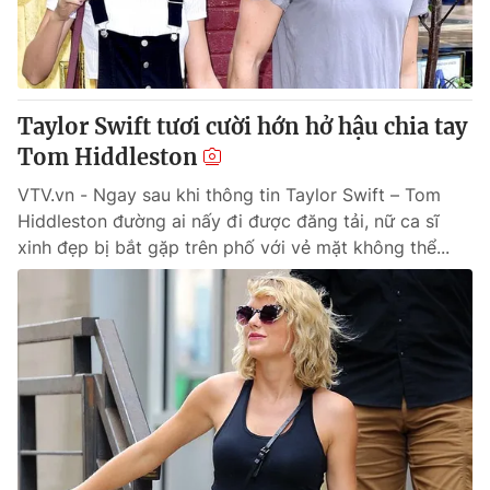
Giấy phép hoạt động báo in và báo điện tử số 483/GP-BTTTT
cấp ngày 29/12/2023
Tổng Biên tập:
Vũ Thanh Thủy
Phó Tổng Biên tập:
Nguyễn Thị Mỹ Hạnh, Phạm Quốc Thắng,
Taylor Swift tươi cười hớn hở hậu chia tay
Nguyễn Trọng Ninh
Tổng đài VTV:
Tom Hiddleston
024.38 355 931 - 024.38 355 932
Ðiện thoại Thời báo VTV:
024.66 897 897
VTV.vn - Ngay sau khi thông tin Taylor Swift – Tom
Email:
toasoan@vtv.vn
Hiddleston đường ai nấy đi được đăng tải, nữ ca sĩ
Liên hệ quảng cáo:
024-7300.7108
xinh đẹp bị bắt gặp trên phố với vẻ mặt không thể...