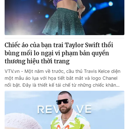
Tin tức
Kinh tế
Thế giới đó đây
Tài chính
Dữ liệu và đời sống
Câu chuyện quốc tế
Thị trường
Chiếc áo của bạn trai Taylor Swift thổi
Truyền hình
Góc doanh nghiệp
bùng mối lo ngại vi phạm bản quyền
Phim VTV
thương hiệu thời trang
Giải trí
Hậu trường
VTV.vn - Một năm về trước, cầu thủ Travis Kelce diện
Điện ảnh
một mẫu áo lụa với họa tiết bắt mắt và logo Chanel
Đời sống
Nhân vật
nổi bật. Đây là thiết kế tái chế từ những chiếc khăn...
Âm nhạc
Du lịch
Khán giả
Giáo dục
Sao
Làm đẹp
Giải sao mai
Tuyển sinh
Công nghệ
Chất lượng cuộc sống
Học trực tuyến
Hitech Công nghệ tương lai