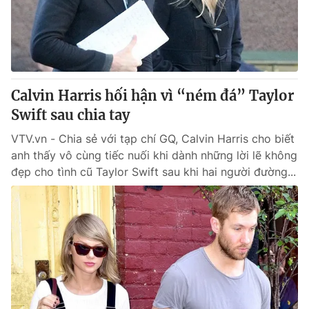
Thị trường 24h
Tấm lòng Việt
VTV4
Vươn mình bằng AI
VTV9
VTV8
Calvin Harris hối hận vì “ném đá” Taylor
Swift sau chia tay
Liên hệ tòa soạn
English
VTV.vn - Chia sẻ với tạp chí GQ, Calvin Harris cho biết
anh thấy vô cùng tiếc nuối khi dành những lời lẽ không
đẹp cho tình cũ Taylor Swift sau khi hai người đường...
THỜI BÁO VTV
Theo dõi báo trên
Cơ quan chủ quản:
Đài Truyền hình Việt Nam
Cơ quan báo chí:
Thời báo VTV