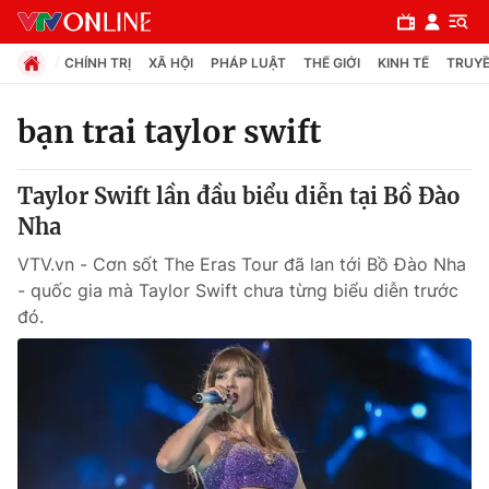
CHÍNH TRỊ
XÃ HỘI
PHÁP LUẬT
THẾ GIỚI
KINH TẾ
TRUYỀ
bạn trai taylor swift
Chuyên mục
Taylor Swift lần đầu biểu diễn tại Bồ Đào
Chính trị
Nha
VTV.vn - Cơn sốt The Eras Tour đã lan tới Bồ Đào Nha
Xã hội
- quốc gia mà Taylor Swift chưa từng biểu diễn trước
đó.
Pháp luật
Y tế
Thế giới