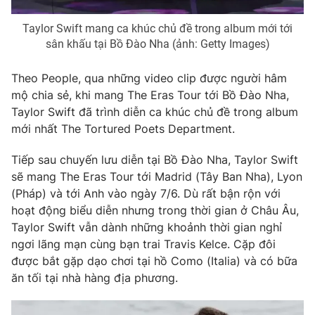
Taylor Swift mang ca khúc chủ đề trong album mới tới
sân khấu tại Bồ Đào Nha (ảnh: Getty Images)
THỜI BÁO VTV
Theo People, qua những video clip được người hâm
mộ chia sẻ, khi mang The Eras Tour tới Bồ Đào Nha,
Taylor Swift đã trình diễn ca khúc chủ đề trong album
mới nhất The Tortured Poets Department.
Theo dõi báo trên
Tiếp sau chuyến lưu diễn tại Bồ Đào Nha, Taylor Swift
sẽ mang The Eras Tour tới Madrid (Tây Ban Nha), Lyon
Cơ quan chủ quản:
Đài Truyền hình Việt Nam
(Pháp) và tới Anh vào ngày 7/6. Dù rất bận rộn với
Cơ quan báo chí:
Thời báo VTV
hoạt động biểu diễn nhưng trong thời gian ở Châu Âu,
Giấy phép hoạt động báo in và báo điện tử số 483/GP-BTTTT
Taylor Swift vẫn dành những khoảnh thời gian nghỉ
cấp ngày 29/12/2023
ngơi lãng mạn cùng bạn trai Travis Kelce. Cặp đôi
Tổng Biên tập:
Vũ Thanh Thủy
được bắt gặp dạo chơi tại hồ Como (Italia) và có bữa
Phó Tổng Biên tập:
Nguyễn Thị Mỹ Hạnh, Phạm Quốc Thắng,
ăn tối tại nhà hàng địa phương.
Nguyễn Trọng Ninh
Tổng đài VTV:
024.38 355 931 - 024.38 355 932