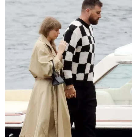
Ðiện thoại Thời báo VTV:
024.66 897 897
Email:
toasoan@vtv.vn
Liên hệ quảng cáo:
024-7300.7108
® Cấm sao chép dưới mọi hình thức nếu không có sự chấp
thuận bằng văn bản. Ghi rõ nguồn VTV.vn khi phát hành lại
thông tin từ website này.