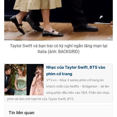
Taylor Swift và bạn trai có kỳ nghỉ ngắn lãng mạn tại
Italia (ảnh: BACKGRID)
Nhạc của Taylor Swift, BTS vào
phim cổ trang
VTV.vn - Mùa 3 series phim cổ trang ăn
khách nhất của Netflix - Bridgerton - sẽ lên
sóng phần đầu tiên vào 16/5. Phần âm nhạc
phim sẽ làm mới loạt hit của Taylor Swift, BTS.
Tin liên quan