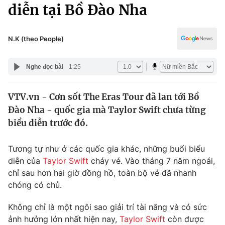
Chính trị
diễn tại Bồ Đào Nha
Truyền hình
Văn hóa - Giải trí
Xã hội
Y tế
N.K (theo People)
Đời sống
Pháp luật
Công nghệ
Nghe đọc bài
1:25
Giáo dục
Y tế
VTV.vn - Cơn sốt The Eras Tour đã lan tới Bồ
Đào Nha - quốc gia mà Taylor Swift chưa từng
Thế giới
biểu diễn trước đó.
Tin tức
Kinh tế
Tương tự như ở các quốc gia khác, những buổi biểu
Thế giới đó đây
diễn của
Taylor Swift
cháy vé. Vào tháng 7 năm ngoái,
Tài chính
chỉ sau hơn hai giờ đồng hồ, toàn bộ vé đã nhanh
Dữ liệu và đời sống
Câu chuyện quốc tế
chóng có chủ.
Thị trường
Truyền hình
Không chỉ là một ngôi sao giải trí tài năng và có sức
Góc doanh nghiệp
ảnh hưởng lớn nhất hiện nay,
Taylor Swift
còn được