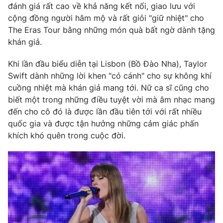
Phim VTV
đánh giá rất cao về khả năng kết nối, giao lưu với
Giải trí
cộng đồng người hâm mộ và rất giỏi "giữ nhiệt" cho
Hậu trường
The Eras Tour bằng những món quà bất ngờ dành tặng
Điện ảnh
Đời sống
khán giả.
Nhân vật
Âm nhạc
Du lịch
Khán giả
Khi lần đầu biểu diễn tại Lisbon (Bồ Đào Nha), Taylor
Giáo dục
Sao
Swift dành những lời khen "có cánh" cho sự không khí
Làm đẹp
Giải sao mai
cuồng nhiệt mà khán giả mang tới. Nữ ca sĩ cũng cho
Tuyển sinh
Công nghệ
biết một trong những điều tuyệt vời mà âm nhạc mang
Chất lượng cuộc sống
Học trực tuyến
đến cho cô đó là được lần đầu tiên tới với rất nhiều
Hitech Công nghệ tương lai
quốc gia và được tận hưởng những cảm giác phấn
Giao lưu trực tuyến
khích khó quên trong cuộc đời.
Sản phẩm
Lịch phát sóng
Thị trường
Tư vấn
Chuyên mục khác
Emagazine
Podcast