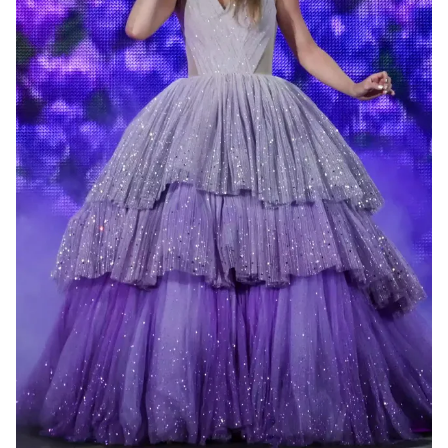
Photo
Infographic
Video
Shorts video
VTV Money
VTV Thể thao
VTV Sức khoẻ
Bất động sản
Thị trường 24h
Tấm lòng Việt
VTV4
Vươn mình bằng AI
VTV9
VTV8
Liên hệ tòa soạn
English