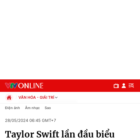
VĂN HÓA - GIẢI TRÍ
Chính trị
Điện ảnh
Âm nhạc
Sao
Xã hội
28/05/2024 06:45 GMT+7
Pháp luật
Chuyên mục
Kinh tế
Taylor Swift lần đầu biểu
Thể thao