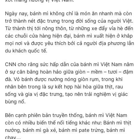
Ngày nay, bánh mì không chỉ là món ăn nhanh mà còn
trở thành nét đặc trưng trong đời sống của người Việt.
Từ thành thị tới nông thôn, từ những xe đẩy vỉa hè đến
THỜI BÁO VTV
các chuỗi cửa hàng hiện đại, bánh mì xuất hiện ở khắp
mọi nơi và được yêu thích bởi cả người địa phương lẫn
du khách quốc tế.
Theo dõi báo trên
CNN cho rằng sức hấp dẫn của bánh mì Việt Nam nằm
ở sự cân bằng hoàn hảo giữa giòn – mềm – tươi – đậm
Cơ quan chủ quản:
Đài Truyền hình Việt Nam
đà. Vỏ bánh được nướng nóng giòn rụm, trong khi
nhân bên trong là sự kết hợp hài hòa giữa thịt, rau
Cơ quan báo chí:
Thời báo VTV
sống và gia vị đặc trưng, tạo nên trải nghiệm vị giác
Giấy phép hoạt động báo in và báo điện tử số 483/GP-BTTTT
bùng nổ.
cấp ngày 29/12/2023
Tổng Biên tập:
Vũ Thanh Thủy
Bên cạnh phiên bản truyền thống, bánh mì Việt Nam
Phó Tổng Biên tập:
Nguyễn Thị Mỹ Hạnh, Phạm Quốc Thắng,
còn có nhiều biến thể nổi tiếng khác như: Bánh mì thịt
Nguyễn Trọng Ninh
nướng, bánh mì gà xé, bánh mì pate trứng, bánh mì
Tổng đài VTV:
024.38 355 931 - 024.38 355 932
chay,...