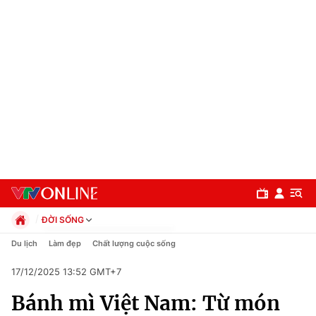
ĐỜI SỐNG
Chính trị
Du lịch
Làm đẹp
Chất lượng cuộc sống
Xã hội
17/12/2025 13:52 GMT+7
Pháp luật
Chuyên mục
Kinh tế
Bánh mì Việt Nam: Từ món
Thể thao