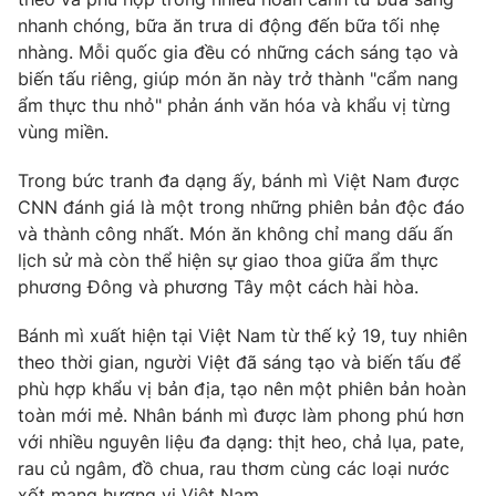
nhanh chóng, bữa ăn trưa di động đến bữa tối nhẹ
Photo
Infographic
nhàng. Mỗi quốc gia đều có những cách sáng tạo và
biến tấu riêng, giúp món ăn này trở thành "cẩm nang
Video
Shorts video
ẩm thực thu nhỏ" phản ánh văn hóa và khẩu vị từng
vùng miền.
VTV Money
VTV Thể thao
Trong bức tranh đa dạng ấy, bánh mì Việt Nam được
CNN đánh giá là một trong những phiên bản độc đáo
VTV Sức khoẻ
Bất động sản
và thành công nhất. Món ăn không chỉ mang dấu ấn
lịch sử mà còn thể hiện sự giao thoa giữa ẩm thực
phương Đông và phương Tây một cách hài hòa.
Thị trường 24h
Tấm lòng Việt
Bánh mì xuất hiện tại Việt Nam từ thế kỷ 19, tuy nhiên
VTV4
Vươn mình bằng AI
theo thời gian, người Việt đã sáng tạo và biến tấu để
phù hợp khẩu vị bản địa, tạo nên một phiên bản hoàn
toàn mới mẻ. Nhân bánh mì được làm phong phú hơn
VTV9
VTV8
với nhiều nguyên liệu đa dạng: thịt heo, chả lụa, pate,
rau củ ngâm, đồ chua, rau thơm cùng các loại nước
Liên hệ tòa soạn
English
xốt mang hương vị Việt Nam.