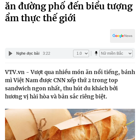
Chính trị
ăn đường phố đến biểu tượng
Truyền hình
ẩm thực thế giới
Văn hóa - Giải trí
Xã hội
Y tế
Đời sống
Pháp luật
Công nghệ
Giáo dục
Nghe đọc bài
3:22
Y tế
VTV.vn - Vượt qua nhiều món ăn nổi tiếng, bánh
Thế giới
mì Việt Nam được CNN xếp thứ 2 trong top
Tin tức
sandwich ngon nhất, thu hút du khách bởi
Kinh tế
hương vị hài hòa và bản sắc riêng biệt.
Thế giới đó đây
Tài chính
Dữ liệu và đời sống
Câu chuyện quốc tế
Thị trường
Truyền hình
Góc doanh nghiệp