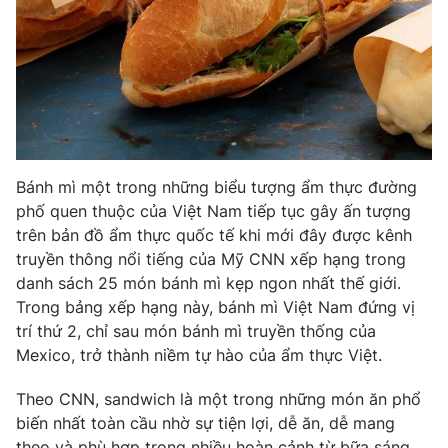
Phim VTV
Giải trí
Hậu trường
Điện ảnh
Đời sống
Nhân vật
Âm nhạc
Du lịch
Khán giả
Giáo dục
Sao
Làm đẹp
Giải sao mai
Tuyển sinh
Bánh mì một trong những biểu tượng ẩm thực đường
Công nghệ
Chất lượng cuộc sống
phố quen thuộc của Việt Nam tiếp tục gây ấn tượng
Học trực tuyến
trên bản đồ ẩm thực quốc tế khi mới đây được kênh
Hitech Công nghệ tương lai
Giao lưu trực tuyến
truyền thông nổi tiếng của Mỹ CNN xếp hạng trong
Sản phẩm
danh sách 25 món bánh mì kẹp ngon nhất thế giới.
Trong bảng xếp hạng này, bánh mì Việt Nam đứng vị
Lịch phát sóng
Thị trường
trí thứ 2, chỉ sau món bánh mì truyền thống của
Mexico, trở thành niềm tự hào của ẩm thực Việt.
Tư vấn
Chuyên mục khác
Theo CNN, sandwich là một trong những món ăn phổ
Emagazine
Podcast
biến nhất toàn cầu nhờ sự tiện lợi, dễ ăn, dễ mang
theo và phù hợp trong nhiều hoàn cảnh từ bữa sáng