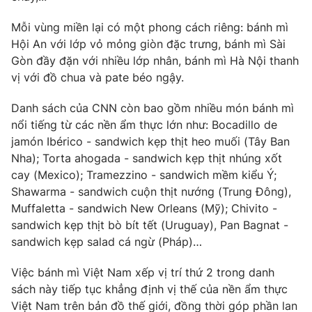
Ðiện thoại Thời báo VTV:
024.66 897 897
Mỗi vùng miền lại có một phong cách riêng: bánh mì
Email:
toasoan@vtv.vn
Hội An với lớp vỏ mỏng giòn đặc trưng, bánh mì Sài
Liên hệ quảng cáo:
024-7300.7108
Gòn đầy đặn với nhiều lớp nhân, bánh mì Hà Nội thanh
vị với đồ chua và pate béo ngậy.
Danh sách của CNN còn bao gồm nhiều món bánh mì
nổi tiếng từ các nền ẩm thực lớn như: Bocadillo de
jamón Ibérico - sandwich kẹp thịt heo muối (Tây Ban
Nha); Torta ahogada - sandwich kẹp thịt nhúng xốt
cay (Mexico); Tramezzino - sandwich mềm kiểu Ý;
Shawarma - sandwich cuộn thịt nướng (Trung Đông),
Muffaletta - sandwich New Orleans (Mỹ); Chivito -
sandwich kẹp thịt bò bít tết (Uruguay), Pan Bagnat -
sandwich kẹp salad cá ngừ (Pháp)…
® Cấm sao chép dưới mọi hình thức nếu không có sự chấp
thuận bằng văn bản. Ghi rõ nguồn VTV.vn khi phát hành lại
thông tin từ website này.
Việc bánh mì Việt Nam xếp vị trí thứ 2 trong danh
sách này tiếp tục khẳng định vị thế của nền ẩm thực
Việt Nam trên bản đồ thế giới, đồng thời góp phần lan