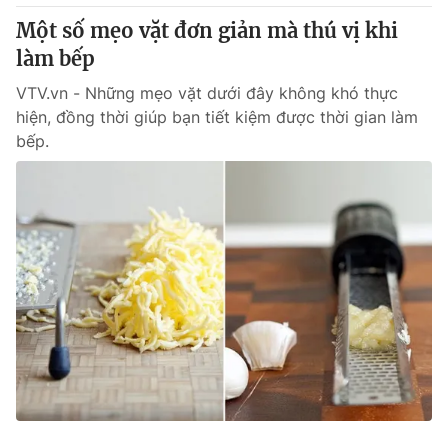
Thị trường 24h
Tấm lòng Việt
Một số mẹo vặt đơn giản mà thú vị khi
làm bếp
VTV4
Vươn mình bằng AI
VTV.vn - Những mẹo vặt dưới đây không khó thực
hiện, đồng thời giúp bạn tiết kiệm được thời gian làm
VTV9
VTV8
bếp.
Liên hệ tòa soạn
English
THỜI BÁO VTV
Theo dõi báo trên
Cơ quan chủ quản:
Đài Truyền hình Việt Nam