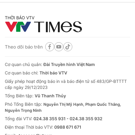
Cơ quan báo chí:
Thời báo VTV
Giấy phép hoạt động báo in và báo điện tử số 483/GP-BTTTT
THỜI BÁO VTV
cấp ngày 29/12/2023
Tổng Biên tập:
Vũ Thanh Thủy
Phó Tổng Biên tập:
Nguyễn Thị Mỹ Hạnh, Phạm Quốc Thắng,
Nguyễn Trọng Ninh
Theo dõi báo trên
Tổng đài VTV:
024.38 355 931 - 024.38 355 932
Ðiện thoại Thời báo VTV:
024.66 897 897
Cơ quan chủ quản:
Đài Truyền hình Việt Nam
Email:
toasoan@vtv.vn
Cơ quan báo chí:
Thời báo VTV
Liên hệ quảng cáo:
024-7300.7108
Giấy phép hoạt động báo in và báo điện tử số 483/GP-BTTTT
cấp ngày 29/12/2023
Tổng Biên tập:
Vũ Thanh Thủy
Phó Tổng Biên tập:
Nguyễn Thị Mỹ Hạnh, Phạm Quốc Thắng,
Nguyễn Trọng Ninh
Tổng đài VTV:
024.38 355 931 - 024.38 355 932
Ðiện thoại Thời báo VTV:
0988 671 671