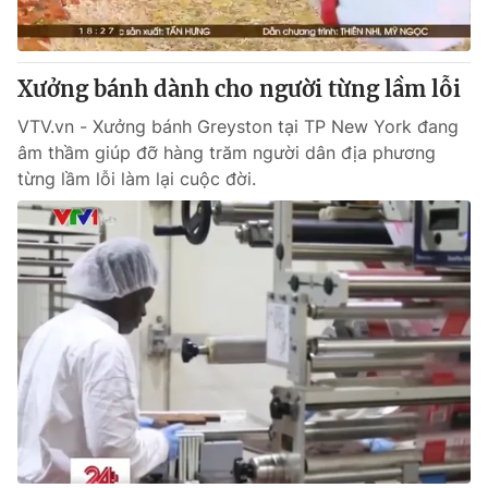
Giao lưu trực tuyến
Sản phẩm
Lịch phát sóng
Thị trường
Xưởng bánh dành cho người từng lầm lỗi
Tư vấn
VTV.vn - Xưởng bánh Greyston tại TP New York đang
Chuyên mục khác
âm thầm giúp đỡ hàng trăm người dân địa phương
từng lầm lỗi làm lại cuộc đời.
Emagazine
Podcast
Photo
Infographic
Video
Shorts video
VTV Money
VTV Thể thao
VTV Sức khoẻ
Bất động sản