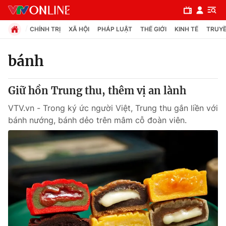
CHÍNH TRỊ
XÃ HỘI
PHÁP LUẬT
THẾ GIỚI
KINH TẾ
TRUYỀ
bánh
Chuyên mục
Giữ hồn Trung thu, thêm vị an lành
Chính trị
VTV.vn - Trong ký ức người Việt, Trung thu gắn liền với
bánh nướng, bánh dẻo trên mâm cỗ đoàn viên.
Xã hội
Pháp luật
Y tế
Thế giới