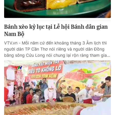
Tin tức
Kinh tế
Thế giới đó đây
Tài chính
Dữ liệu và đời sống
Bánh xèo kỷ lục tại Lễ hội Bánh dân gian
Câu chuyện quốc tế
Thị trường
Nam Bộ
Truyền hình
Góc doanh nghiệp
VTV.vn - Mỗi năm cứ đến khoảng tháng 3 Âm lịch thì
người dân TP Cần Thơ nói riêng và người dân Đồng
Phim VTV
Giải trí
bằng sông Cửu Long nói chung lại rộn ràng tham gia...
Hậu trường
Điện ảnh
Đời sống
Nhân vật
Âm nhạc
Du lịch
Khán giả
Giáo dục
Sao
Làm đẹp
Giải sao mai
Tuyển sinh
Công nghệ
Chất lượng cuộc sống
Học trực tuyến
Hitech Công nghệ tương lai