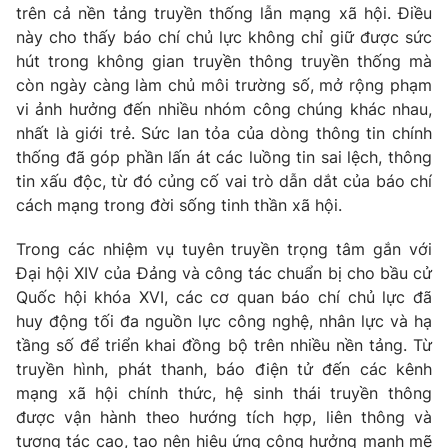
trên cả nền tảng truyền thống lẫn mạng xã hội. Điều
này cho thấy báo chí chủ lực không chỉ giữ được sức
® Cấm sao chép dưới mọi hình thức nếu không có sự chấp
hút trong không gian truyền thông truyền thống mà
thuận bằng văn bản. Ghi rõ nguồn VTV.vn khi phát hành lại
còn ngày càng làm chủ môi trường số, mở rộng phạm
thông tin từ website này.
vi ảnh hưởng đến nhiều nhóm công chúng khác nhau,
nhất là giới trẻ. Sức lan tỏa của dòng thông tin chính
thống đã góp phần lấn át các luồng tin sai lệch, thông
tin xấu độc, từ đó củng cố vai trò dẫn dắt của báo chí
cách mạng trong đời sống tinh thần xã hội.
Trong các nhiệm vụ tuyên truyền trọng tâm gắn với
Đại hội XIV của Đảng và công tác chuẩn bị cho bầu cử
Quốc hội khóa XVI, các cơ quan báo chí chủ lực đã
huy động tối đa nguồn lực công nghệ, nhân lực và hạ
tầng số để triển khai đồng bộ trên nhiều nền tảng. Từ
truyền hình, phát thanh, báo điện tử đến các kênh
mạng xã hội chính thức, hệ sinh thái truyền thông
được vận hành theo hướng tích hợp, liên thông và
tương tác cao, tạo nên hiệu ứng cộng hưởng mạnh mẽ