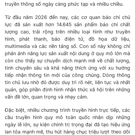
truyền thông số ngày càng phức tạp và nhiều chiều.
Giấy phép hoạt động báo in và báo điện tử số 483/GP-BTTTT
cấp ngày 29/12/2023
Từ đầu năm 2026 đến nay, các cơ quan báo chí chủ
Tổng Biên tập:
Vũ Thanh Thủy
lực đã sản xuất hơn 14.645 sản phẩm báo chí chất
Phó Tổng Biên tập:
Nguyễn Thị Mỹ Hạnh, Phạm Quốc Thắng,
lượng cao, trải rộng trên nhiều loại hình như truyền
Nguyễn Trọng Ninh
hình, phát thanh, báo điện tử, đồ họa dữ liệu,
Tổng đài VTV:
024.38 355 931 - 024.38 355 932
multimedia và các nền tảng số. Con số này không chỉ
Ðiện thoại Thời báo VTV:
024.66 897 897
phản ánh năng lực sản xuất nội dung ở quy mô lớn mà
Email:
toasoan@vtv.vn
còn cho thấy sự chuyển dịch mạnh mẽ về chất lượng,
Liên hệ quảng cáo:
024-7300.7108
tính chuyên sâu và khả năng thích ứng với xu hướng
tiếp nhận thông tin mới của công chúng. Dòng thông
tin chủ lưu nhờ đó được duy trì rõ nét, liên tục và nhất
quán, góp phần định hình nhận thức xã hội trên những
vấn đề lớn, quan trọng và nhạy cảm.
Đặc biệt, nhiều chương trình truyền hình trực tiếp, các
cầu truyền hình quy mô toàn quốc nhân dịp những
ngày lễ lớn, sự kiện chính trị trọng đại đã tạo hiệu ứng
lan tỏa mạnh mẽ, thu hút hàng chục triệu lượt theo dõi