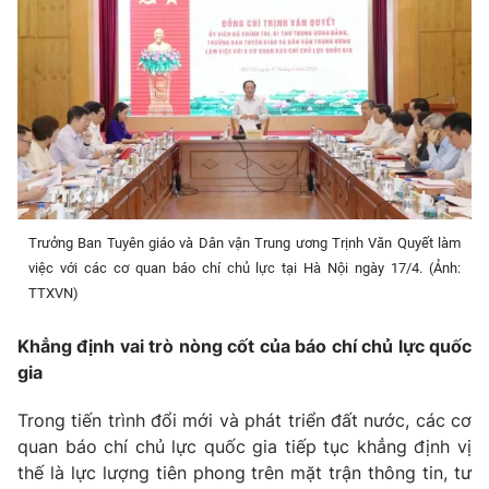
Giao lưu trực tuyến
Sản phẩm
Lịch phát sóng
Thị trường
Tư vấn
Chuyên mục khác
Emagazine
Podcast
Trưởng Ban Tuyên giáo và Dân vận Trung ương Trịnh Văn Quyết làm
Photo
Infographic
việc với các cơ quan báo chí chủ lực tại Hà Nội ngày 17/4. (Ảnh:
TTXVN)
Video
Shorts video
Khẳng định vai trò nòng cốt của báo chí chủ lực quốc
gia
VTV Money
VTV Thể thao
Trong tiến trình đổi mới và phát triển đất nước, các cơ
VTV Sức khoẻ
Bất động sản
quan báo chí chủ lực quốc gia tiếp tục khẳng định vị
thế là lực lượng tiên phong trên mặt trận thông tin, tư