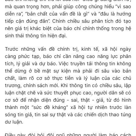
mà quan trọng hơn, phải giúp công chúng hiểu “vì sao
diễn ra”, “bản chất của vấn đề là gì” và “đâu là hướng
tiếp cận đúng đắn”. Chính chiều sâu phân tích đó tạo
nên giá trị khác biệt của báo chí chính thống trong hệ
sinh thái thông tin hiện đại.
Trước những vấn đề chính trị, kinh tế, xã hội ngày
càng phức tạp, báo chí cần nâng cao năng lực phân
tích, lý giải và dự báo. Việc truyền tải thông tin không
thể dừng ở bề mặt sự kiện mà phải đi sâu vào bản
chất, làm rõ cơ sở thực tiễn và lý luận của các chủ
trương, chính sách mới. Khi thông tin có chiều sâu, lập
luận chặt chẽ và sức thuyết phục cao, người dân sẽ có
cơ sở để nhận diện đúng
-
sai, thật
-
giả, từ đó hình
thành một “sức đề kháng” xã hội tự nhiên trước làn
sóng tin giả, tin sai sự thật và các chiến dịch thao túng
dư luận.
Điều này đòi hỏi đội ngũ những người làm báo cách