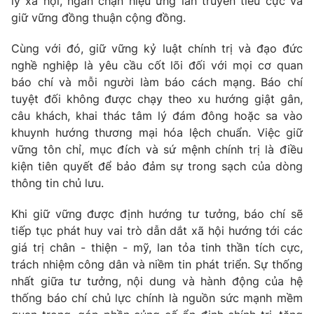
lý xã hội, ngăn chặn hiệu ứng lan truyền tiêu cực và
giữ vững đồng thuận cộng đồng.
Cùng với đó, giữ vững kỷ luật chính trị và đạo đức
nghề nghiệp là yêu cầu cốt lõi đối với mọi cơ quan
báo chí và mỗi người làm báo cách mạng. Báo chí
tuyệt đối không được chạy theo xu hướng giật gân,
câu khách, khai thác tâm lý đám đông hoặc sa vào
khuynh hướng thương mại hóa lệch chuẩn. Việc giữ
vững tôn chỉ, mục đích và sứ mệnh chính trị là điều
kiện tiên quyết để bảo đảm sự trong sạch của dòng
thông tin chủ lưu.
Khi giữ vững được định hướng tư tưởng, báo chí sẽ
tiếp tục phát huy vai trò dẫn dắt xã hội hướng tới các
giá trị chân
-
thiện
-
mỹ, lan tỏa tinh thần tích cực,
trách nhiệm công dân và niềm tin phát triển. Sự thống
nhất giữa tư tưởng, nội dung và hành động của hệ
thống báo chí chủ lực chính là nguồn sức mạnh mềm