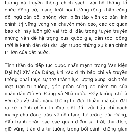
tưởng và truyền thông chính sách. Với hệ thống tổ
Thị trường 24h
Tấm lòng Việt
chức đồng bộ, mạng lưới hoạt động rộng khắp cùng
đội ngũ cán bộ, phóng viên, biên tập viên có bản lĩnh
VTV4
Vươn mình bằng AI
chính trị vững vàng và chuyên môn cao, các cơ quan
báo chí này luôn giữ vai trò đi đầu trong tuyên truyền
VTV9
VTV8
những vấn đề hệ trọng của quốc gia, dân tộc; đồng
thời là kênh dẫn dắt dư luận trước những sự kiện chính
trị lớn của đất nước.
Liên hệ tòa soạn
English
Tinh thần đó tiếp tục được nhấn mạnh trong Văn kiện
Đại hội XIV của Đảng, khi xác định báo chí và truyền
thông phải thực sự trở thành lực lượng xung kích trên
THỜI BÁO VTV
mặt trận tư tưởng, góp phần củng cố niềm tin của
nhân dân đối với Đảng và Nhà nước. Đây không chỉ là
yêu cầu về chức năng thông tin đơn thuần, mà còn đặt
Theo dõi báo trên
ra sứ mệnh chính trị đặc biệt đối với báo chí cách
mạng: chủ động bảo vệ nền tảng tư tưởng của Đảng,
Cơ quan chủ quản:
Đài Truyền hình Việt Nam
đấu tranh phản bác các quan điểm sai trái, thù địch,
Cơ quan báo chí:
Thời báo VTV
giữ vững trận địa tư tưởng trong bối cảnh không gian