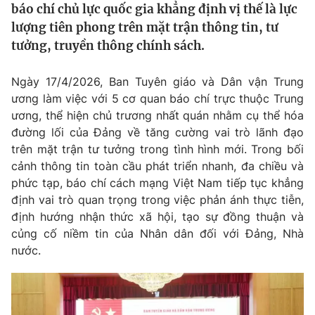
báo chí chủ lực quốc gia khẳng định vị thế là lực
Tin tức
lượng tiên phong trên mặt trận thông tin, tư
Kinh tế
tưởng, truyền thông chính sách.
Thế giới đó đây
Tài chính
Dữ liệu và đời sống
Câu chuyện quốc tế
Ngày 17/4/2026, Ban Tuyên giáo và Dân vận Trung
Thị trường
ương làm việc với 5 cơ quan báo chí trực thuộc Trung
Truyền hình
Góc doanh nghiệp
ương, thể hiện chủ trương nhất quán nhằm cụ thể hóa
đường lối của Đảng về tăng cường vai trò lãnh đạo
Phim VTV
trên mặt trận tư tưởng trong tình hình mới. Trong bối
Giải trí
cảnh thông tin toàn cầu phát triển nhanh, đa chiều và
Hậu trường
Điện ảnh
phức tạp, báo chí cách mạng Việt Nam tiếp tục khẳng
Đời sống
Nhân vật
định vai trò quan trọng trong việc phản ánh thực tiễn,
Âm nhạc
định hướng nhận thức xã hội, tạo sự đồng thuận và
Du lịch
Khán giả
Giáo dục
củng cố niềm tin của Nhân dân đối với Đảng, Nhà
Sao
Làm đẹp
nước.
Giải sao mai
Tuyển sinh
Công nghệ
Chất lượng cuộc sống
Học trực tuyến
Hitech Công nghệ tương lai