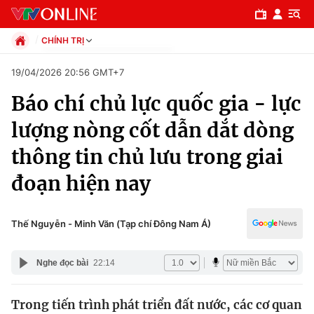
CHÍNH TRỊ
Chính trị
19/04/2026 20:56 GMT+7
Xã hội
Báo chí chủ lực quốc gia - lực
Pháp luật
Chuyên mục
Kinh tế
lượng nòng cốt dẫn dắt dòng
Thể thao
Chính trị
thông tin chủ lưu trong giai
Truyền hình
Văn hóa - Giải trí
đoạn hiện nay
Xã hội
Y tế
Đời sống
Pháp luật
Thế Nguyễn - Minh Văn (Tạp chí Đông Nam Á)
Công nghệ
Giáo dục
Y tế
Nghe đọc bài
22:14
Thế giới
Trong tiến trình phát triển đất nước, các cơ quan