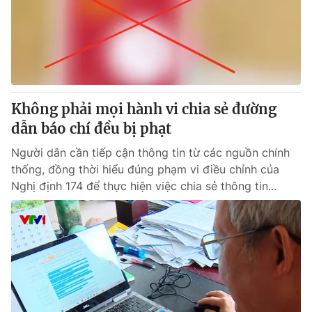
Tin tức
Kinh tế
Thế giới đó đây
Tài chính
Dữ liệu và đời sống
Câu chuyện quốc tế
Thị trường
Không phải mọi hành vi chia sẻ đường
Truyền hình
Góc doanh nghiệp
dẫn báo chí đều bị phạt
Phim VTV
Giải trí
Người dân cần tiếp cận thông tin từ các nguồn chính
Hậu trường
thống, đồng thời hiểu đúng phạm vi điều chỉnh của
Điện ảnh
Nghị định 174 để thực hiện việc chia sẻ thông tin...
Đời sống
Nhân vật
Âm nhạc
Du lịch
Khán giả
Giáo dục
Sao
Làm đẹp
Giải sao mai
Tuyển sinh
Công nghệ
Chất lượng cuộc sống
Học trực tuyến
Hitech Công nghệ tương lai