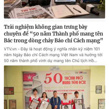
Thị trường 24h
Tấm lòng Việt
VTV4
Vươn mình bằng AI
Trải nghiệm không gian trưng bày
VTV9
VTV8
chuyên đề “50 năm Thành phố mang tên
Bác trong dòng chảy Báo chí Cách mạng”
Liên hệ tòa soạn
English
VTV.vn - Đây là hoạt động ý nghĩa nhân kỷ niệm 101
năm Ngày Báo chí Cách mạng Việt Nam và hướng tới
50 năm thành phố vinh dự mang tên Chủ tịch Hồ...
THỜI BÁO VTV
Theo dõi báo trên
Cơ quan chủ quản:
Đài Truyền hình Việt Nam
Cơ quan báo chí:
Thời báo VTV