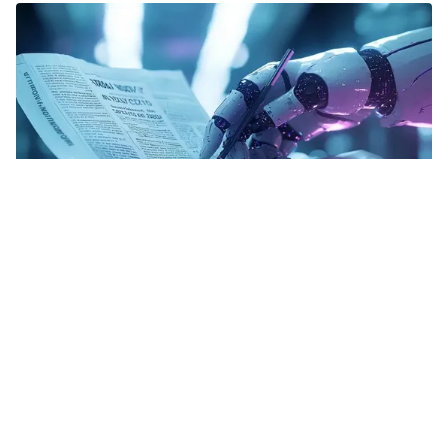
Tin mới
Video
Live
Emagazine
Trang chủ
100 năm Báo chí cách mạng: Bền bỉ, kiên
trung, phụng sự sự nghiệp cách mạng
VTV.vn - Tại Lễ kỷ niệm 100 năm Ngày Báo chí Cách
mạng, Tổng Bí thư Tô Lâm đã trao Huân chương Hồ
Chí Minh cho Báo chí Cách mạng Việt Nam đã có...