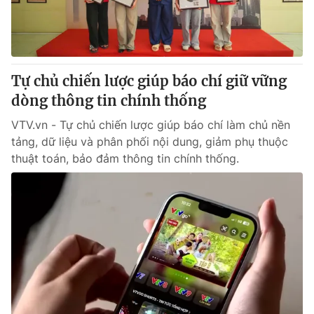
Giấy phép hoạt động báo in và báo điện tử số 483/GP-BTTTT
cấp ngày 29/12/2023
Tổng Biên tập:
Vũ Thanh Thủy
Phó Tổng Biên tập:
Nguyễn Thị Mỹ Hạnh, Phạm Quốc Thắng,
Tự chủ chiến lược giúp báo chí giữ vững
Nguyễn Trọng Ninh
Tổng đài VTV:
dòng thông tin chính thống
024.38 355 931 - 024.38 355 932
Ðiện thoại Thời báo VTV:
024.66 897 897
VTV.vn - Tự chủ chiến lược giúp báo chí làm chủ nền
Email:
toasoan@vtv.vn
tảng, dữ liệu và phân phối nội dung, giảm phụ thuộc
Liên hệ quảng cáo:
024-7300.7108
thuật toán, bảo đảm thông tin chính thống.