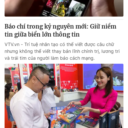
® Cấm sao chép dưới mọi hình thức nếu không có sự chấp
thuận bằng văn bản. Ghi rõ nguồn VTV.vn khi phát hành lại
Báo chí trong kỷ nguyên mới: Giữ niềm
thông tin từ website này.
tin giữa biển lớn thông tin
VTV.vn - Trí tuệ nhân tạo có thể viết được câu chữ
nhưng không thể viết thay bản lĩnh chính trị, lương tri
và trái tim của người làm báo cách mạng.