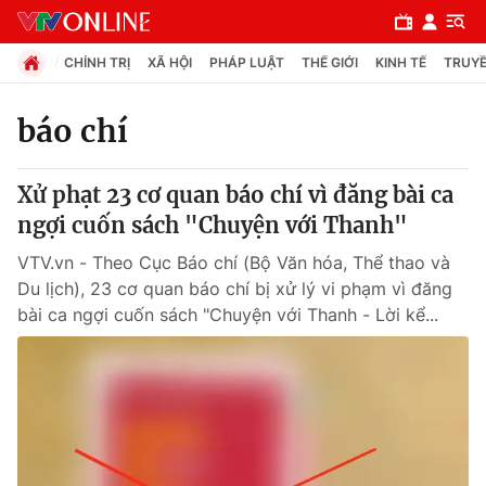
CHÍNH TRỊ
XÃ HỘI
PHÁP LUẬT
THẾ GIỚI
KINH TẾ
TRUYỀ
báo chí
Chuyên mục
Xử phạt 23 cơ quan báo chí vì đăng bài ca
Chính trị
ngợi cuốn sách "Chuyện với Thanh"
VTV.vn - Theo Cục Báo chí (Bộ Văn hóa, Thể thao và
Xã hội
Du lịch), 23 cơ quan báo chí bị xử lý vi phạm vì đăng
bài ca ngợi cuốn sách "Chuyện với Thanh - Lời kể...
Pháp luật
Y tế
Thế giới