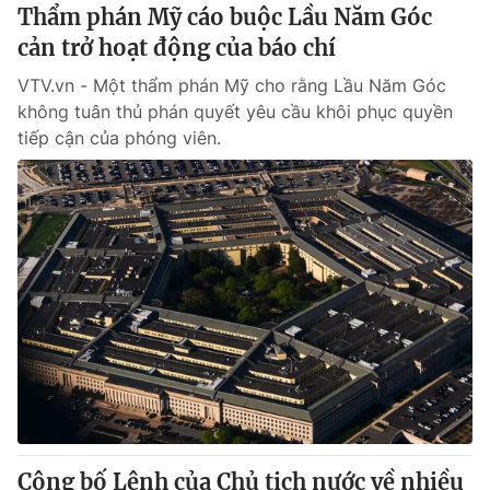
Thẩm phán Mỹ cáo buộc Lầu Năm Góc
cản trở hoạt động của báo chí
VTV.vn - Một thẩm phán Mỹ cho rằng Lầu Năm Góc
không tuân thủ phán quyết yêu cầu khôi phục quyền
tiếp cận của phóng viên.
Công bố Lệnh của Chủ tịch nước về nhiều