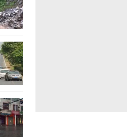
Liên hệ toà soạn
hệ tương lai