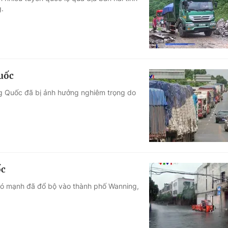
g.
Góc ảnh
Giáo dục
Công nghệ
Tuyển sinh
Hitech Công ng
Quốc
Học trực tuyến
Sản phẩm
ng Quốc đã bị ảnh hưởng nghiêm trọng do
g
Thị trường
Tư vấn
ốc
ió mạnh đã đổ bộ vào thành phố Wanning,