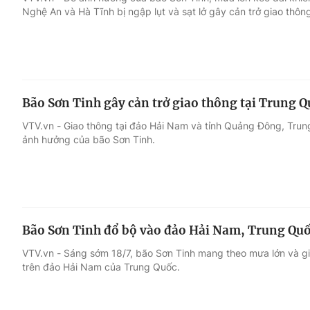
Nghệ An và Hà Tĩnh bị ngập lụt và sạt lở gây cản trở giao thôn
Giải trí
Đời sống
Điện ảnh
Du lịch
Bão Sơn Tinh gây cản trở giao thông tại Trung 
Âm nhạc
Làm đẹp
VTV.vn - Giao thông tại đảo Hải Nam và tỉnh Quảng Đông, Tru
ảnh hưởng của bão Sơn Tinh.
Sao
Chất lượng cuộc sốn
Bão Sơn Tinh đổ bộ vào đảo Hải Nam, Trung Qu
VTV.vn - Sáng sớm 18/7, bão Sơn Tinh mang theo mưa lớn và g
trên đảo Hải Nam của Trung Quốc.