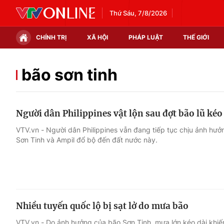
Thứ Sáu, 7/8/2026
CHÍNH TRỊ
XÃ HỘI
PHÁP LUẬT
THẾ GIỚI
Chính trị
Xã hội
bão sơn tinh
Thế giới
Kinh tế
Người dân Philippines vật lộn sau đợt bão lũ kéo
Tin tức
Tài chính
VTV.vn - Người dân Philippines vẫn đang tiếp tục chịu ảnh hưở
Sơn Tinh và Ampil đổ bộ đến đất nước này.
Thế giới đó đây
Thị trường
Câu chuyện quốc tế
Góc doanh nghiệp
Dữ liệu và đời sống
Nhiều tuyến quốc lộ bị sạt lở do mưa bão
VTV.vn - Do ảnh hưởng của bão Sơn Tinh, mưa lớn kéo dài khiến