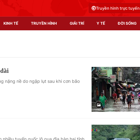
Truyền hình trực tuyến
KINH TẾ
TRUYỀN HÌNH
GIẢI TRÍ
Y TẾ
ĐỜI SỐNG
Pháp luật
Y tế
Truyền hình
Multimedia
 dài
Phim VTV
Video
ng nặng nề do ngập lụt sau khi cơn bão
Hậu trường
Shorts video
Nhân vật
Podcast
Khán giả
EMagazine
Giải sao mai
Photo
Infographic
 nhiều tuyến quốc lộ qua địa bàn hai tỉnh