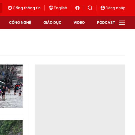
Cổng thông tin
English
Đăng nhập
CÔNG NGHỆ
GIÁO DỤC
VIDEO
PODCAST
VTV Money
VTV Thể thao
VTV Sức khoẻ
Bất động sản
Thị trường 24h
Tấm lòng Việt
Vươn mình bằng AI
VTV4
VTV8
VTV9
Lịch phát sóng
Giao lưu trực tuyến
Sự kiện