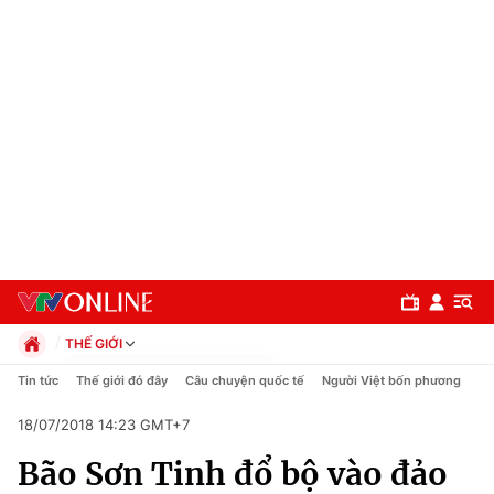
THẾ GIỚI
Chính trị
Tin tức
Thế giới đó đây
Câu chuyện quốc tế
Người Việt bốn phương
Xã hội
18/07/2018 14:23 GMT+7
Pháp luật
Chuyên mục
Kinh tế
Bão Sơn Tinh đổ bộ vào đảo
Thể thao