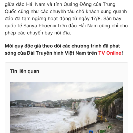
Phim VTV
giữa đảo Hải Nam và tỉnh Quảng Đông của Trung
Giải trí
Quốc cũng như các chuyến tàu chở khách xung quanh
Hậu trường
đảo đã tạm ngừng hoạt động từ ngày 17/8. Sân bay
Điện ảnh
Đời sống
Nhân vật
quốc tế Sanya Phoenix trên đảo Hải Nam cũng chỉ cho
Âm nhạc
phép các chuyến bay nội địa.
Du lịch
Khán giả
Giáo dục
Sao
Mời quý độc giả theo dõi các chương trình đã phát
Làm đẹp
Giải sao mai
sóng của Đài Truyền hình Việt Nam trên
TV Online
!
Tuyển sinh
Công nghệ
Chất lượng cuộc sống
Học trực tuyến
Hitech Công nghệ tương lai
Tin liên quan
Giao lưu trực tuyến
Sản phẩm
Lịch phát sóng
Thị trường
Tư vấn
Chuyên mục khác
Emagazine
Podcast