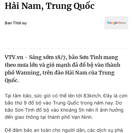
Chính trị
Hải Nam, Trung Quốc
Truyền hình
Văn hóa - Giải trí
Xã hội
Y tế
Ban Thời sự
Đời sống
Pháp luật
Công nghệ
Giáo dục
Y tế
VTV.vn - Sáng sớm 18/7, bão Sơn Tinh mang
theo mưa lớn và gió mạnh đã đổ bộ vào thành
Thế giới
phố Wanning, trên đảo Hải Nam của Trung
Quốc.
Tin tức
Kinh tế
Thế giới đó đây
Tại tâm bão, sức gió có thể lên tới 83km/h. Đây là cơn
Tài chính
bão thứ 9 đổ bộ vào Trung Quốc trong năm nay. Do
Dữ liệu và đời sống
Câu chuyện quốc tế
bão Sơn Tinh đổ bộ vào khoảng 5h nên ít ảnh hưởng
Thị trường
đến giao thông tại thành phố Vạn Ninh.
Truyền hình
Góc doanh nghiệp
Để đảm bảo an toàn cho người dân, các dịch vụ phà