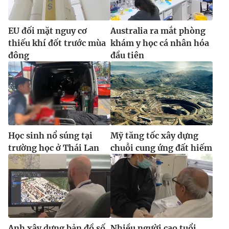
Ðiện thoại Thời báo VTV:
024.66 897 897
Email:
toasoan@vtv.vn
EU đối mặt nguy cơ
Australia ra mắt phòng
Liên hệ quảng cáo:
024-7300.7108
thiếu khí đốt trước mùa
khám y học cá nhân hóa
đông
đầu tiên
Học sinh nổ súng tại
Mỹ tăng tốc xây dựng
trường học ở Thái Lan
chuỗi cung ứng đất hiếm
® Cấm sao chép dưới mọi hình thức nếu không có sự chấp
thuận bằng văn bản. Ghi rõ nguồn VTV.vn khi phát hành lại
thông tin từ website này.
Anh xây dựng bản đồ số
Nhiều người cao tuổi