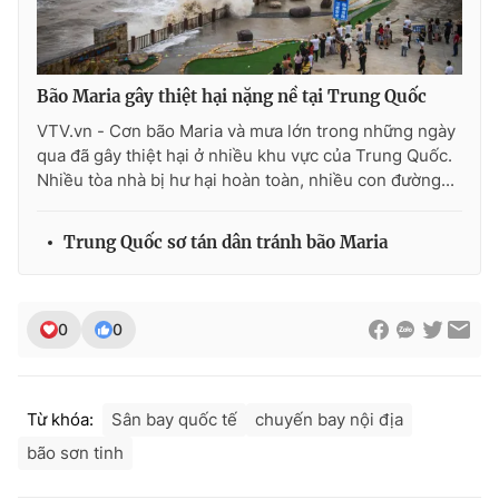
Photo
Infographic
Bão Maria gây thiệt hại nặng nề tại Trung Quốc
Video
Shorts video
VTV.vn - Cơn bão Maria và mưa lớn trong những ngày
qua đã gây thiệt hại ở nhiều khu vực của Trung Quốc.
VTV Money
VTV Thể thao
Nhiều tòa nhà bị hư hại hoàn toàn, nhiều con đường...
VTV Sức khoẻ
Bất động sản
Trung Quốc sơ tán dân tránh bão Maria
Thị trường 24h
Tấm lòng Việt
0
0
VTV4
Vươn mình bằng AI
Từ khóa:
Sân bay quốc tế
chuyến bay nội địa
VTV9
VTV8
bão sơn tinh
Liên hệ tòa soạn
English