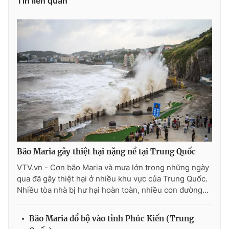
Tin liên quan
Photo
Infographic
Video
Shorts video
VTV Money
VTV Thể thao
VTV Sức khoẻ
Bất động sản
Thị trường 24h
Tấm lòng Việt
Bão Maria gây thiệt hại nặng nề tại Trung Quốc
VTV4
Vươn mình bằng AI
VTV.vn - Cơn bão Maria và mưa lớn trong những ngày
qua đã gây thiệt hại ở nhiều khu vực của Trung Quốc.
Nhiều tòa nhà bị hư hại hoàn toàn, nhiều con đường...
VTV9
VTV8
Bão Maria đổ bộ vào tỉnh Phúc Kiến (Trung
Liên hệ tòa soạn
English