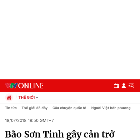
THẾ GIỚI
Chính trị
Tin tức
Thế giới đó đây
Câu chuyện quốc tế
Người Việt bốn phương
Xã hội
18/07/2018 18:50 GMT+7
Pháp luật
Chuyên mục
Kinh tế
Bão Sơn Tinh gây cản trở
Thể thao