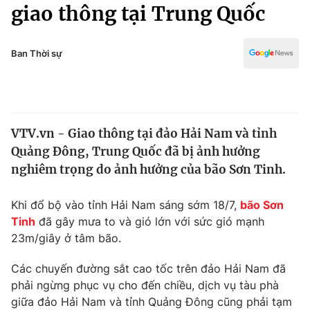
Chính trị
giao thông tại Trung Quốc
Truyền hình
Văn hóa - Giải trí
Xã hội
Y tế
Ban Thời sự
Đời sống
Pháp luật
Công nghệ
Giáo dục
Y tế
VTV.vn - Giao thông tại đảo Hải Nam và tỉnh
Quảng Đông, Trung Quốc đã bị ảnh hưởng
Thế giới
nghiêm trọng do ảnh hưởng của bão Sơn Tinh.
Tin tức
Kinh tế
Khi đổ bộ vào tỉnh Hải Nam sáng sớm 18/7,
bão Sơn
Thế giới đó đây
Tinh
đã gây mưa to và gió lớn với sức gió mạnh
Tài chính
23m/giây ở tâm bão.
Dữ liệu và đời sống
Câu chuyện quốc tế
Thị trường
Các chuyến đường sắt cao tốc trên đảo Hải Nam đã
Truyền hình
phải ngừng phục vụ cho đến chiều, dịch vụ tàu phà
Góc doanh nghiệp
giữa đảo Hải Nam và tỉnh Quảng Đông cũng phải tạm