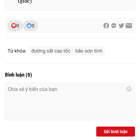
Quốc)
0
0
THỜI BÁO VTV
Từ khóa:
đường sắt cao tốc
bão sơn tinh
Theo dõi báo trên
Bình luận
(
0
)
Cơ quan chủ quản:
Đài Truyền hình Việt Nam
Cơ quan báo chí:
Thời báo VTV
Giấy phép hoạt động báo in và báo điện tử số 483/GP-BTTTT
cấp ngày 29/12/2023
Tổng Biên tập:
Vũ Thanh Thủy
Phó Tổng Biên tập:
Nguyễn Thị Mỹ Hạnh, Phạm Quốc Thắng,
Nguyễn Trọng Ninh
Gửi bình luận
Tổng đài VTV:
024.38 355 931 - 024.38 355 932