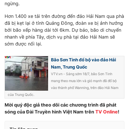
Phim VTV
ngừng.
Giải trí
Hậu trường
Hơn 1.400 xe tải trên đường đến đảo Hải Nam qua phà
Điện ảnh
Đời sống
đã bị kẹt lại ở tỉnh Quảng Đông, đoàn xe bị ảnh hưởng
Nhân vật
Âm nhạc
bởi bão xếp hàng dài tới 6km. Dự báo, bão di chuyển
Du lịch
Khán giả
nhanh về phía Tây, dịch vụ phà tại đảo Hải Nam sẽ
Giáo dục
Sao
sớm được nối lại.
Làm đẹp
Giải sao mai
Tuyển sinh
Công nghệ
Chất lượng cuộc sống
Bão Sơn Tinh đổ bộ vào đảo Hải
Học trực tuyến
Nam, Trung Quốc
Hitech Công nghệ tương lai
Giao lưu trực tuyến
VTV.vn - Sáng sớm 18/7, bão Sơn Tinh
Sản phẩm
mang theo mưa lớn và gió mạnh đã đổ bộ
vào thành phố Wanning, trên đảo Hải Nam
Lịch phát sóng
Thị trường
của Trung Quốc.
Tư vấn
Mời quý độc giả theo dõi các chương trình đã phát
Chuyên mục khác
sóng của Đài Truyền hình Việt Nam trên
TV Online
!
Emagazine
Podcast