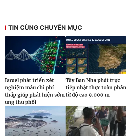
Ðiện thoại Thời báo VTV:
024.66 897 897
Email:
toasoan@vtv.vn
Liên hệ quảng cáo:
024-7300.7108
TIN CÙNG CHUYÊN MỤC
Israel phát triển xét
Tây Ban Nha phát trực
nghiệm máu chi phí
tiếp nhật thực toàn phần
thấp giúp phát hiện sớm
từ độ cao 9.000 m
ung thư phổi
® Cấm sao chép dưới mọi hình thức nếu không có sự chấp
thuận bằng văn bản. Ghi rõ nguồn VTV.vn khi phát hành lại
thông tin từ website này.