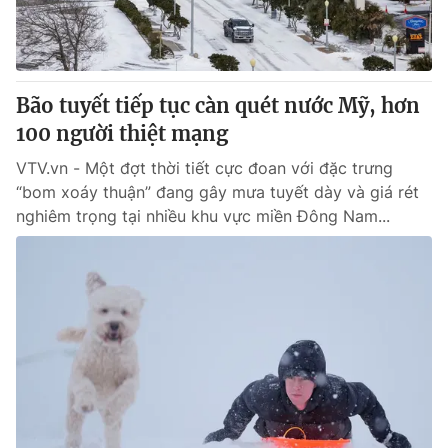
Giao lưu trực tuyến
Sản phẩm
Lịch phát sóng
Thị trường
Tư vấn
Bão tuyết tiếp tục càn quét nước Mỹ, hơn
100 người thiệt mạng
Chuyên mục khác
Emagazine
VTV.vn - Một đợt thời tiết cực đoan với đặc trưng
Podcast
“bom xoáy thuận” đang gây mưa tuyết dày và giá rét
nghiêm trọng tại nhiều khu vực miền Đông Nam...
Photo
Infographic
Video
Shorts video
VTV Money
VTV Thể thao
VTV Sức khoẻ
Bất động sản