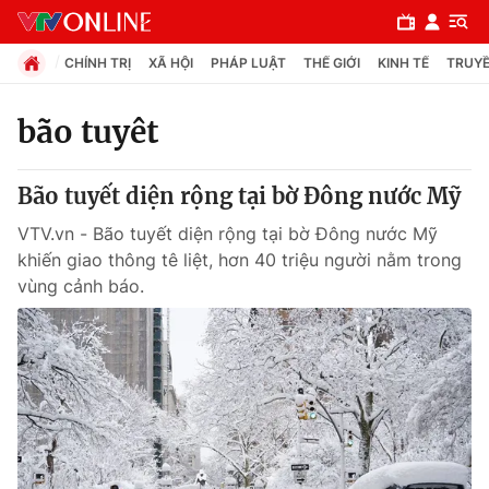
CHÍNH TRỊ
XÃ HỘI
PHÁP LUẬT
THẾ GIỚI
KINH TẾ
TRUYỀ
bão tuyêt
Chuyên mục
Bão tuyết diện rộng tại bờ Đông nước Mỹ
Chính trị
VTV.vn - Bão tuyết diện rộng tại bờ Đông nước Mỹ
khiến giao thông tê liệt, hơn 40 triệu người nằm trong
Xã hội
vùng cảnh báo.
Pháp luật
Y tế
Thế giới