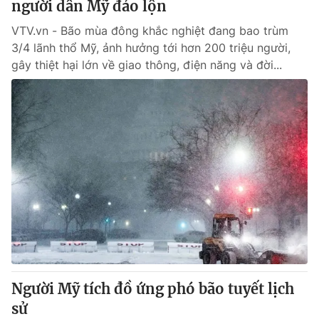
người dân Mỹ đảo lộn
VTV.vn - Bão mùa đông khắc nghiệt đang bao trùm
® Cấm sao chép dưới mọi hình thức nếu không có sự chấp
3/4 lãnh thổ Mỹ, ảnh hưởng tới hơn 200 triệu người,
thuận bằng văn bản. Ghi rõ nguồn VTV.vn khi phát hành lại
gây thiệt hại lớn về giao thông, điện năng và đời...
thông tin từ website này.
Người Mỹ tích đồ ứng phó bão tuyết lịch
sử