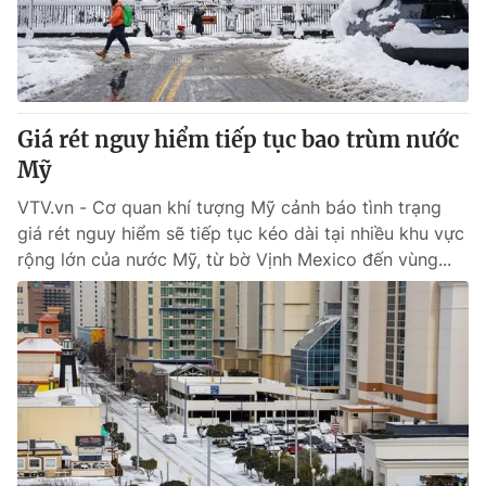
Tin tức
Kinh tế
Thế giới đó đây
Tài chính
Dữ liệu và đời sống
Câu chuyện quốc tế
Thị trường
Giá rét nguy hiểm tiếp tục bao trùm nước
Mỹ
Truyền hình
Góc doanh nghiệp
VTV.vn - Cơ quan khí tượng Mỹ cảnh báo tình trạng
Phim VTV
Giải trí
giá rét nguy hiểm sẽ tiếp tục kéo dài tại nhiều khu vực
Hậu trường
rộng lớn của nước Mỹ, từ bờ Vịnh Mexico đến vùng...
Điện ảnh
Đời sống
Nhân vật
Âm nhạc
Du lịch
Khán giả
Giáo dục
Sao
Làm đẹp
Giải sao mai
Tuyển sinh
Công nghệ
Chất lượng cuộc sống
Học trực tuyến
Hitech Công nghệ tương lai