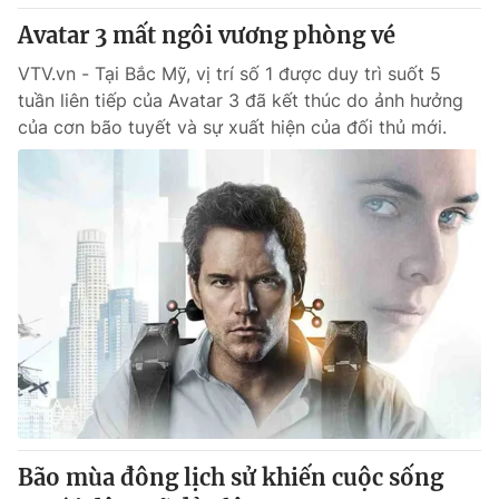
Giấy phép hoạt động báo in và báo điện tử số 483/GP-BTTTT
Avatar 3 mất ngôi vương phòng vé
cấp ngày 29/12/2023
Tổng Biên tập:
Vũ Thanh Thủy
VTV.vn - Tại Bắc Mỹ, vị trí số 1 được duy trì suốt 5
tuần liên tiếp của Avatar 3 đã kết thúc do ảnh hưởng
Phó Tổng Biên tập:
Nguyễn Thị Mỹ Hạnh, Phạm Quốc Thắng,
Nguyễn Trọng Ninh
của cơn bão tuyết và sự xuất hiện của đối thủ mới.
Tổng đài VTV:
024.38 355 931 - 024.38 355 932
Ðiện thoại Thời báo VTV:
024.66 897 897
Email:
toasoan@vtv.vn
Liên hệ quảng cáo:
024-7300.7108
Bão mùa đông lịch sử khiến cuộc sống