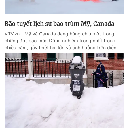
Thị trường 24h
Tấm lòng Việt
VTV4
Vươn mình bằng AI
Bão tuyết lịch sử bao trùm Mỹ, Canada
VTV.vn - Mỹ và Canada đang hứng chịu một trong
VTV9
VTV8
những đợt bão mùa Đông nghiêm trọng nhất trong
nhiều năm, gây thiệt hại lớn và ảnh hưởng trên diện...
Liên hệ tòa soạn
English
THỜI BÁO VTV
Theo dõi báo trên
Cơ quan chủ quản:
Đài Truyền hình Việt Nam
Cơ quan báo chí:
Thời báo VTV