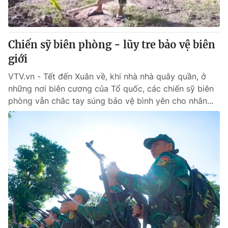
Giấy phép hoạt động báo in và báo điện tử số 483/GP-BTTTT
cấp ngày 29/12/2023
Tổng Biên tập:
Vũ Thanh Thủy
Chiến sỹ biên phòng - lũy tre bảo vệ biên
Phó Tổng Biên tập:
Nguyễn Thị Mỹ Hạnh, Phạm Quốc Thắng,
giới
Nguyễn Trọng Ninh
Tổng đài VTV:
024.38 355 931 - 024.38 355 932
VTV.vn - Tết đến Xuân về, khi nhà nhà quây quần, ở
Ðiện thoại Thời báo VTV:
024.66 897 897
những nơi biên cương của Tổ quốc, các chiến sỹ biên
Email:
toasoan@vtv.vn
phòng vẫn chắc tay súng bảo vệ bình yên cho nhân...
Liên hệ quảng cáo:
024-7300.7108