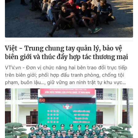
Tin tức
Kinh tế
Thế giới đó đây
Tài chính
Dữ liệu và đời sống
Câu chuyện quốc tế
Thị trường
Việt - Trung chung tay quản lý, bảo vệ
Truyền hình
Góc doanh nghiệp
biên giới và thúc đẩy hợp tác thương mại
Phim VTV
Giải trí
VTV.vn - Đơn vị chức năng hai bên trao đổi trực tiếp
Hậu trường
trên biên giới; phối hợp đấu tranh phòng, chống tội
Điện ảnh
phạm, buôn lậu..., giữ vững an ninh trật tự khu vực...
Đời sống
Nhân vật
Âm nhạc
Du lịch
Khán giả
Giáo dục
Sao
Làm đẹp
Giải sao mai
Tuyển sinh
Công nghệ
Chất lượng cuộc sống
Học trực tuyến
Hitech Công nghệ tương lai