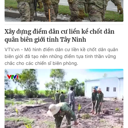
Thị trường 24h
Tấm lòng Việt
VTV4
Vươn mình bằng AI
Xây dựng điểm dân cư liền kề chốt dân
VTV9
VTV8
quân biên giới tỉnh Tây Ninh
VTV.vn - Mô hình điểm dân cư liền kề chốt dân quân
Liên hệ tòa soạn
English
biên giới đã tạo nên những điểm tựa tinh thần vững
chắc cho các chiến sĩ biên phòng.
THỜI BÁO VTV
Theo dõi báo trên
Cơ quan chủ quản:
Đài Truyền hình Việt Nam
Cơ quan báo chí:
Thời báo VTV