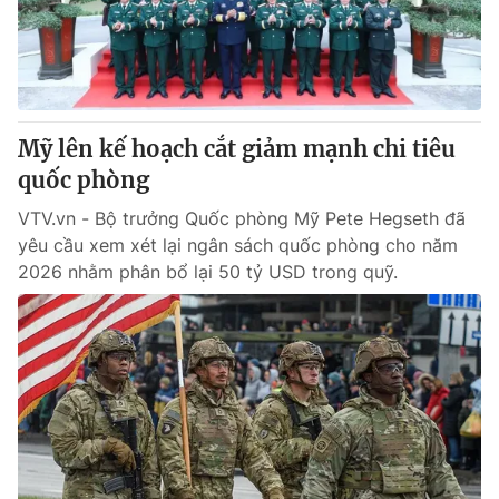
Giao lưu trực tuyến
Sản phẩm
Lịch phát sóng
Thị trường
Tư vấn
Mỹ lên kế hoạch cắt giảm mạnh chi tiêu
Chuyên mục khác
quốc phòng
Emagazine
Podcast
VTV.vn - Bộ trưởng Quốc phòng Mỹ Pete Hegseth đã
yêu cầu xem xét lại ngân sách quốc phòng cho năm
Photo
Infographic
2026 nhằm phân bổ lại 50 tỷ USD trong quỹ.
Video
Shorts video
VTV Money
VTV Thể thao
VTV Sức khoẻ
Bất động sản