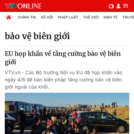
CHÍNH TRỊ
XÃ HỘI
PHÁP LUẬT
THẾ GIỚI
KINH TẾ
TRUYỀ
bảo vệ biên giới
Chuyên mục
EU họp khẩn về tăng cường bảo vệ biên
Chính trị
giới
VTV.vn - Các Bộ trưởng Nội vụ EU đã họp khẩn vào
Xã hội
ngày 4/8 để bàn biện pháp tăng cường bảo vệ biên
giới ngoài của khối.
Pháp luật
Y tế
Thế giới