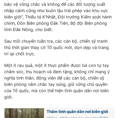
bảo vệ vững chắc và không để các đối tượng xuất
nhập cảnh cũng như buôn lậu trái phép vào khu vực
biên giới", Thiếu tá K'Nhật, Đội trưởng Kiểm soát hành
chính, Đồn Biên phòng Đắk Tiên, Bộ đội Biên phòng
THỜI BÁO VTV
tỉnh Đắk Nông, cho biết.
Sau mỗi chuyến tuần tra, các cán bộ, chiến sỹ tranh
thủ thời gian thay cờ Tổ quốc mới, dọn dẹp và trang
Theo dõi báo trên
trí lại chốt trực.
Một ít rau quả, một ít thực phẩm được bà con tự tay
Cơ quan chủ quản:
Đài Truyền hình Việt Nam
chăm sóc, thu hoạch và đem tặng, không chỉ mang ý
Cơ quan báo chí:
Thời báo VTV
nghĩa tinh thần, động viện để các cán bộ, chiến sỹ
Giấy phép hoạt động báo in và báo điện tử số 483/GP-BTTTT
biên phòng nắm chắc tay súng, giữ vững chủ quyền
cấp ngày 29/12/2023
của Tổ quốc, mà còn thể hiện tình quân dân nơi biên
Tổng Biên tập:
Vũ Thanh Thủy
giới.
Phó Tổng Biên tập:
Nguyễn Thị Mỹ Hạnh, Phạm Quốc Thắng,
Nguyễn Trọng Ninh
Thắm tình quân dân nơi biên giới
Tổng đài VTV:
024.38 355 931 - 024.38 355 932
VTV.vn - Những năm qua, lực lượng BĐBP