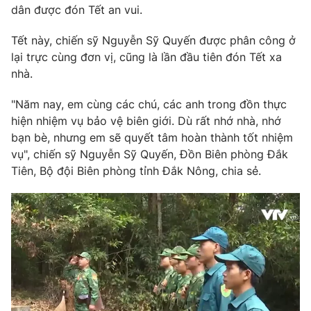
Phim VTV
dân được đón Tết an vui.
Giải trí
Hậu trường
Tết này, chiến sỹ Nguyễn Sỹ Quyến được phân công ở
Điện ảnh
Đời sống
lại trực cùng đơn vị, cũng là lần đầu tiên đón Tết xa
Nhân vật
Âm nhạc
nhà.
Du lịch
Khán giả
Giáo dục
Sao
"Năm nay, em cùng các chú, các anh trong đồn thực
Làm đẹp
Giải sao mai
hiện nhiệm vụ bảo vệ biên giới. Dù rất nhớ nhà, nhớ
Tuyển sinh
Công nghệ
bạn bè, nhưng em sẽ quyết tâm hoàn thành tốt nhiệm
Chất lượng cuộc sống
Học trực tuyến
vụ", chiến sỹ Nguyễn Sỹ Quyến, Đồn Biên phòng Đắk
Hitech Công nghệ tương lai
Tiên, Bộ đội Biên phòng tỉnh Đắk Nông, chia sẻ.
Giao lưu trực tuyến
Sản phẩm
Lịch phát sóng
Thị trường
Tư vấn
Chuyên mục khác
Emagazine
Podcast