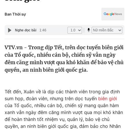
Chính trị
Truyền hình
Văn hóa - Giải trí
Ban Thời sự
Xã hội
Y tế
Đời sống
Nghe đọc bài
1:46
Pháp luật
Công nghệ
Giáo dục
VTV.vn - Trong dịp Tết, trên dọc tuyến biên giới
Y tế
của Tổ quốc, nhiều cán bộ, chiến sỹ vẫn ngày
đêm căng mình vượt qua khó khăn để bảo vệ chủ
Thế giới
quyền, an ninh biên giới quốc gia.
Tin tức
Kinh tế
Tết đến, Xuân về là dịp các thành viên trong gia định
Thế giới đó đây
Tài chính
sum họp, đoàn viên, nhưng trên dọc tuyến
biên giới
Dữ liệu và đời sống
Câu chuyện quốc tế
của Tổ quốc, nhiều cán bộ, chiến sỹ mang quân hàm
Thị trường
xanh vẫn ngày đêm căng mình vượt qua mọi khó khăn
Truyền hình
để hoàn thành tốt nhiệm vụ, quản lý, bảo vệ chủ
Góc doanh nghiệp
quyền, an ninh biên giới quốc gia, đảm bảo cho Nhân