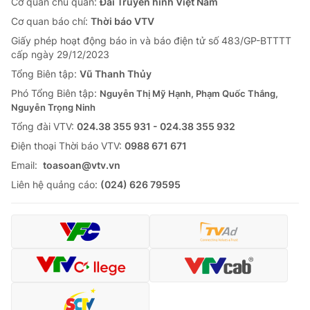
Cơ quan chủ quản:
Đài Truyền hình Việt Nam
Cơ quan báo chí:
Thời báo VTV
Giấy phép hoạt động báo in và báo điện tử số 483/GP-BTTTT
cấp ngày 29/12/2023
Tổng Biên tập:
Vũ Thanh Thủy
Phó Tổng Biên tập:
Nguyễn Thị Mỹ Hạnh, Phạm Quốc Thắng,
Nguyễn Trọng Ninh
Tổng đài VTV:
024.38 355 931 - 024.38 355 932
Ðiện thoại Thời báo VTV:
0988 671 671
Email:
toasoan@vtv.vn
Liên hệ quảng cáo:
(024) 626 79595