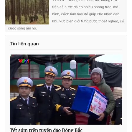
Ðiện thoại Thời báo VTV:
024.66 897 897
trên cả nước đã có nhiều phong trào, mô
Email:
toasoan@vtv.vn
hình, cách làm hay để giúp cho nhân dân
Liên hệ quảng cáo:
024-7300.7108
khu vực biên giới từng bước thoát nghèo, có
cuộc sống ấm no.
Tin liên quan
® Cấm sao chép dưới mọi hình thức nếu không có sự chấp
thuận bằng văn bản. Ghi rõ nguồn VTV.vn khi phát hành lại
thông tin từ website này.
Tết sớm trên tuyến đảo Đông Bắc