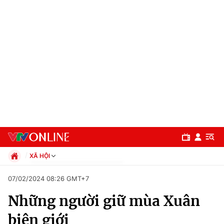
XÃ HỘI
Chính trị
07/02/2024 08:26 GMT+7
Xã hội
Những người giữ mùa Xuân
Pháp luật
Chuyên mục
Kinh tế
biên giới
Thể thao