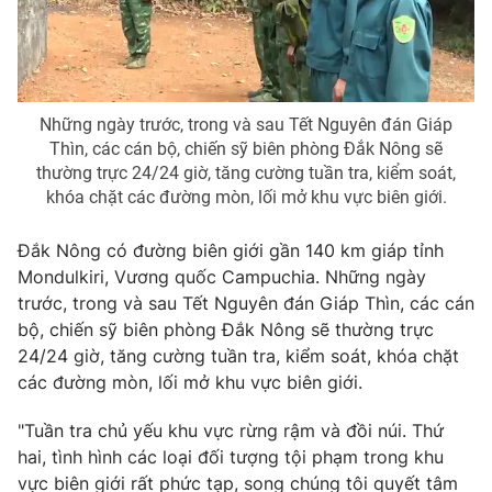
Photo
Infographic
Video
Shorts video
Những ngày trước, trong và sau Tết Nguyên đán Giáp
Thìn, các cán bộ, chiến sỹ biên phòng Đắk Nông sẽ
VTV Money
VTV Thể thao
thường trực 24/24 giờ, tăng cường tuần tra, kiểm soát,
khóa chặt các đường mòn, lối mở khu vực biên giới.
VTV Sức khoẻ
Bất động sản
Đắk Nông có đường biên giới gần 140 km giáp tỉnh
Mondulkiri, Vương quốc Campuchia. Những ngày
Thị trường 24h
Tấm lòng Việt
trước, trong và sau Tết Nguyên đán Giáp Thìn, các cán
bộ, chiến sỹ biên phòng Đắk Nông sẽ thường trực
VTV4
Vươn mình bằng AI
24/24 giờ, tăng cường tuần tra, kiểm soát, khóa chặt
các đường mòn, lối mở khu vực biên giới.
VTV9
VTV8
"Tuần tra chủ yếu khu vực rừng rậm và đồi núi. Thứ
hai, tình hình các loại đối tượng tội phạm trong khu
Liên hệ tòa soạn
English
vực biên giới rất phức tạp, song chúng tôi quyết tâm