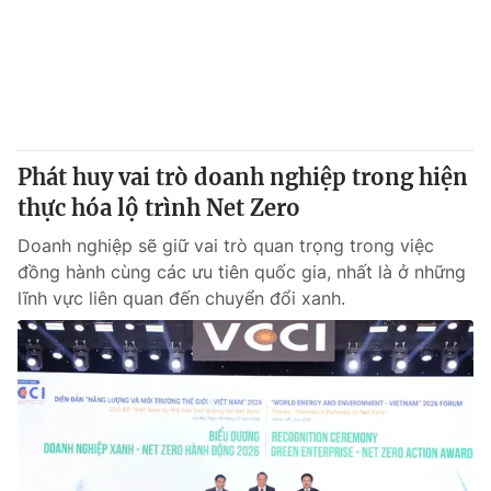
Giao lưu trực tuyến
Sản phẩm
Lịch phát sóng
Thị trường
Tư vấn
Chuyên mục khác
Phát huy vai trò doanh nghiệp trong hiện
Emagazine
Podcast
thực hóa lộ trình Net Zero
Doanh nghiệp sẽ giữ vai trò quan trọng trong việc
Photo
Infographic
đồng hành cùng các ưu tiên quốc gia, nhất là ở những
lĩnh vực liên quan đến chuyển đổi xanh.
Video
Shorts video
VTV Money
VTV Thể thao
VTV Sức khoẻ
Bất động sản