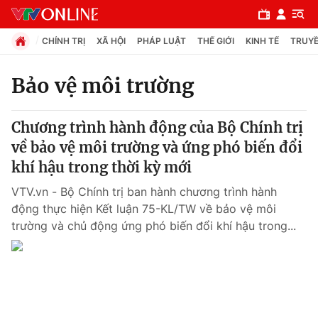
CHÍNH TRỊ
XÃ HỘI
PHÁP LUẬT
THẾ GIỚI
KINH TẾ
TRUYỀ
Bảo vệ môi trường
Chuyên mục
Chương trình hành động của Bộ Chính trị
Chính trị
về bảo vệ môi trường và ứng phó biến đổi
khí hậu trong thời kỳ mới
Xã hội
VTV.vn - Bộ Chính trị ban hành chương trình hành
động thực hiện Kết luận 75-KL/TW về bảo vệ môi
Pháp luật
trường và chủ động ứng phó biến đổi khí hậu trong...
Y tế
Thế giới