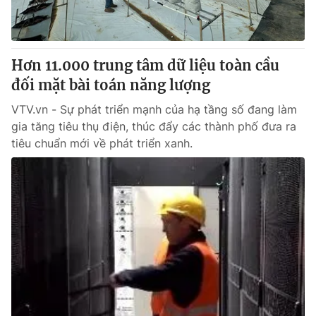
® Cấm sao chép dưới mọi hình thức nếu không có sự chấp
thuận bằng văn bản. Ghi rõ nguồn VTV.vn khi phát hành lại
Hơn 11.000 trung tâm dữ liệu toàn cầu
thông tin từ website này.
đối mặt bài toán năng lượng
VTV.vn - Sự phát triển mạnh của hạ tầng số đang làm
gia tăng tiêu thụ điện, thúc đẩy các thành phố đưa ra
tiêu chuẩn mới về phát triển xanh.