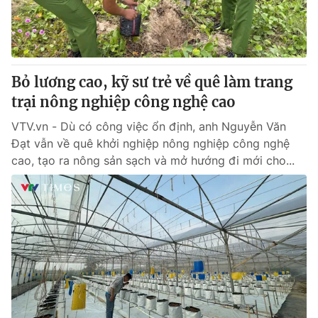
Giấy phép hoạt động báo in và báo điện tử số 483/GP-BTTTT
cấp ngày 29/12/2023
Tổng Biên tập:
Vũ Thanh Thủy
Phó Tổng Biên tập:
Nguyễn Thị Mỹ Hạnh, Phạm Quốc Thắng,
Bỏ lương cao, kỹ sư trẻ về quê làm trang
Nguyễn Trọng Ninh
Tổng đài VTV:
trại nông nghiệp công nghệ cao
024.38 355 931 - 024.38 355 932
Ðiện thoại Thời báo VTV:
024.66 897 897
VTV.vn - Dù có công việc ổn định, anh Nguyễn Văn
Email:
toasoan@vtv.vn
Đạt vẫn về quê khởi nghiệp nông nghiệp công nghệ
Liên hệ quảng cáo:
024-7300.7108
cao, tạo ra nông sản sạch và mở hướng đi mới cho...