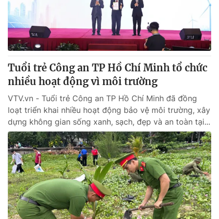
Thị trường 24h
Tấm lòng Việt
VTV4
Vươn mình bằng AI
VTV9
VTV8
Tuổi trẻ Công an TP Hồ Chí Minh tổ chức
nhiều hoạt động vì môi trường
Liên hệ tòa soạn
English
VTV.vn - Tuổi trẻ Công an TP Hồ Chí Minh đã đồng
loạt triển khai nhiều hoạt động bảo vệ môi trường, xây
dựng không gian sống xanh, sạch, đẹp và an toàn tại...
THỜI BÁO VTV
Theo dõi báo trên
Cơ quan chủ quản:
Đài Truyền hình Việt Nam
Cơ quan báo chí:
Thời báo VTV