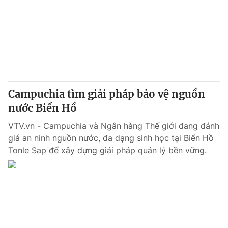
Tin tức
Kinh tế
Thế giới đó đây
Tài chính
Dữ liệu và đời sống
Câu chuyện quốc tế
Thị trường
Truyền hình
Góc doanh nghiệp
Campuchia tìm giải pháp bảo vệ nguồn
Phim VTV
nước Biển Hồ
Giải trí
Hậu trường
VTV.vn - Campuchia và Ngân hàng Thế giới đang đánh
Điện ảnh
giá an ninh nguồn nước, đa dạng sinh học tại Biển Hồ
Đời sống
Nhân vật
Tonle Sap để xây dựng giải pháp quản lý bền vững.
Âm nhạc
Du lịch
Khán giả
Giáo dục
Sao
Làm đẹp
Giải sao mai
Tuyển sinh
Công nghệ
Chất lượng cuộc sống
Học trực tuyến
Hitech Công nghệ tương lai