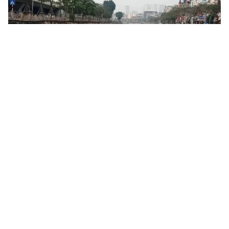
Tin mới
Video
Live
Emagazine
Trang chủ
Hải quân triển khai chuỗi hoạt động sôi
nổi chung tay bảo vệ môi trường biển
VTV.vn - Hưởng ứng Ngày Môi trường và Đại dương
thế giới năm 2026, Vùng 3 Hải quân triển khai nhiều
hoạt động ý nghĩa nhằm bảo vệ môi trường, bảo tồn...