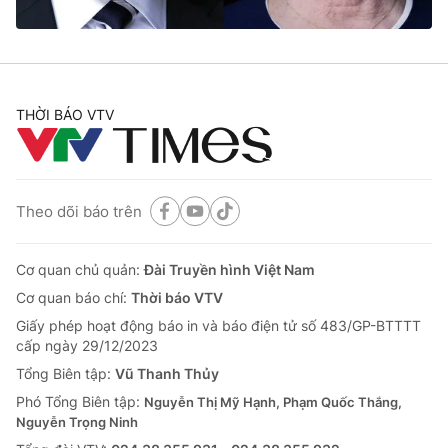
Cơ quan báo chí:
Thời báo VTV
Giấy phép hoạt động báo in và báo điện tử số 483/GP-BTTTT
cấp ngày 29/12/2023
Tổng Biên tập:
Vũ Thanh Thủy
THỜI BÁO VTV
Phó Tổng Biên tập:
Nguyễn Thị Mỹ Hạnh, Phạm Quốc Thắng,
Nguyễn Trọng Ninh
Tổng đài VTV:
024.38 355 931 - 024.38 355 932
Ðiện thoại Thời báo VTV:
024.66 897 897
Theo dõi báo trên
Email:
toasoan@vtv.vn
Liên hệ quảng cáo:
024-7300.7108
Cơ quan chủ quản:
Đài Truyền hình Việt Nam
Cơ quan báo chí:
Thời báo VTV
Giấy phép hoạt động báo in và báo điện tử số 483/GP-BTTTT
cấp ngày 29/12/2023
Tổng Biên tập:
Vũ Thanh Thủy
Phó Tổng Biên tập:
Nguyễn Thị Mỹ Hạnh, Phạm Quốc Thắng,
Nguyễn Trọng Ninh