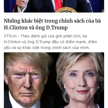
Thị trường 24h
Tấm lòng Việt
VTV4
Vươn mình bằng AI
Những khác biệt trong chính sách của bà
H.Clinton và ông D.Trump
VTV9
VTV8
VTV.vn - Theo đánh giá của giới phân tích, bà
H.Clinton và ông D.Trump đều có điểm mạnh, điểm
Liên hệ tòa soạn
English
yếu và sự khác biệt trong chính sách của mình.
THỜI BÁO VTV
Theo dõi báo trên
Cơ quan chủ quản:
Đài Truyền hình Việt Nam