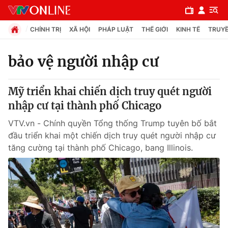
CHÍNH TRỊ
XÃ HỘI
PHÁP LUẬT
THẾ GIỚI
KINH TẾ
TRUYỀ
bảo vệ người nhập cư
Chuyên mục
Mỹ triển khai chiến dịch truy quét người
Chính trị
nhập cư tại thành phố Chicago
VTV.vn - Chính quyền Tổng thống Trump tuyên bố bắt
Xã hội
đầu triển khai một chiến dịch truy quét người nhập cư
tăng cường tại thành phố Chicago, bang Illinois.
Pháp luật
Y tế
Thế giới