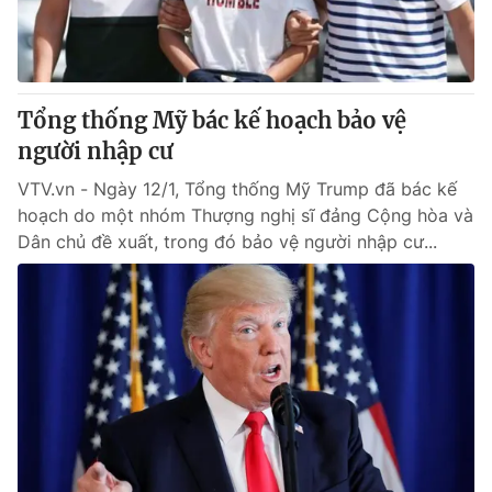
Giao lưu trực tuyến
Sản phẩm
Lịch phát sóng
Thị trường
Tư vấn
Tổng thống Mỹ bác kế hoạch bảo vệ
Chuyên mục khác
người nhập cư
Emagazine
Podcast
VTV.vn - Ngày 12/1, Tổng thống Mỹ Trump đã bác kế
hoạch do một nhóm Thượng nghị sĩ đảng Cộng hòa và
Dân chủ đề xuất, trong đó bảo vệ người nhập cư...
Photo
Infographic
Video
Shorts video
VTV Money
VTV Thể thao
VTV Sức khoẻ
Bất động sản