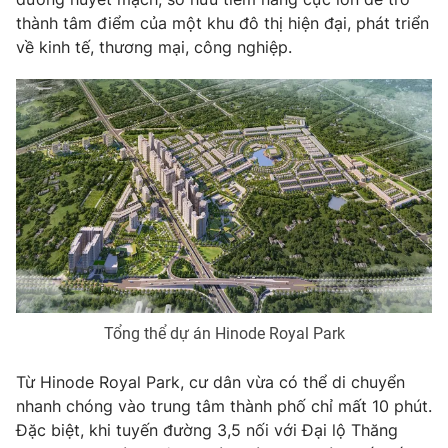
Email:
toasoan@vtv.vn
thành tâm điểm của một khu đô thị hiện đại, phát triển
Liên hệ quảng cáo:
024-7300.7108
về kinh tế, thương mại, công nghiệp.
® Cấm sao chép dưới mọi hình thức nếu không có sự chấp
thuận bằng văn bản. Ghi rõ nguồn VTV.vn khi phát hành lại
Tổng thể dự án Hinode Royal Park
thông tin từ website này.
Từ Hinode Royal Park, cư dân vừa có thể di chuyển
nhanh chóng vào trung tâm thành phố chỉ mất 10 phút.
Đặc biệt, khi tuyến đường 3,5 nối với Đại lộ Thăng