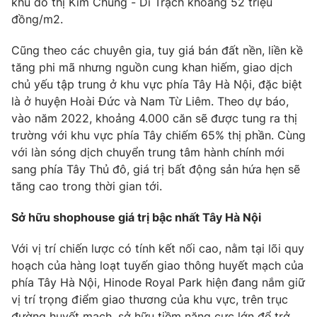
khu đô thị Kim Chung - Di Trạch khoảng 52 triệu
đồng/m2.
Cũng theo các chuyên gia, tuy giá bán đất nền, liền kề
tăng phi mã nhưng nguồn cung khan hiếm, giao dịch
THỜI BÁO VTV
chủ yếu tập trung ở khu vực phía Tây Hà Nội, đặc biệt
là ở huyện Hoài Đức và Nam Từ Liêm. Theo dự báo,
Theo dõi báo trên
vào năm 2022, khoảng 4.000 căn sẽ được tung ra thị
trường với khu vực phía Tây chiếm 65% thị phần. Cùng
Cơ quan chủ quản:
với làn sóng dịch chuyển trung tâm hành chính mới
Đài Truyền hình Việt Nam
sang phía Tây Thủ đô, giá trị bất động sản hứa hẹn sẽ
Cơ quan báo chí:
Thời báo VTV
tăng cao trong thời gian tới.
Giấy phép hoạt động báo in và báo điện tử số 483/GP-BTTTT
cấp ngày 29/12/2023
Sở hữu shophouse giá trị bậc nhất Tây Hà Nội
Tổng Biên tập:
Vũ Thanh Thủy
Phó Tổng Biên tập:
Nguyễn Thị Mỹ Hạnh, Phạm Quốc Thắng,
Với vị trí chiến lược có tính kết nối cao, nằm tại lõi quy
Nguyễn Trọng Ninh
hoạch của hàng loạt tuyến giao thông huyết mạch của
Tổng đài VTV:
024.38 355 931 - 024.38 355 932
phía Tây Hà Nội, Hinode Royal Park hiện đang nắm giữ
Ðiện thoại Thời báo VTV:
vị trí trọng điểm giao thương của khu vực, trên trục
024.66 897 897
đường huyết mạch, sở hữu tiềm năng cực lớn để trở