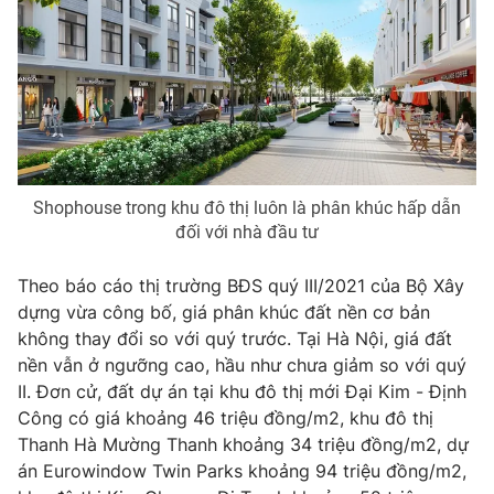
Photo
Infographic
Video
Shorts video
VTV Money
VTV Thể thao
Shophouse trong khu đô thị luôn là phân khúc hấp dẫn
VTV Sức khoẻ
Bất động sản
đối với nhà đầu tư
Theo báo cáo thị trường BĐS quý III/2021 của Bộ Xây
Thị trường 24h
Tấm lòng Việt
dựng vừa công bố, giá phân khúc đất nền cơ bản
không thay đổi so với quý trước. Tại Hà Nội, giá đất
VTV4
Vươn mình bằng AI
nền vẫn ở ngưỡng cao, hầu như chưa giảm so với quý
II. Đơn cử, đất dự án tại khu đô thị mới Đại Kim - Định
Công có giá khoảng 46 triệu đồng/m2, khu đô thị
VTV9
VTV8
Thanh Hà Mường Thanh khoảng 34 triệu đồng/m2, dự
án Eurowindow Twin Parks khoảng 94 triệu đồng/m2,
Liên hệ tòa soạn
English