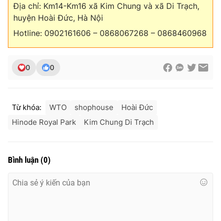
Địa chỉ: Km14-Km16 xã Kim Chung và xã Di Trạch,
huyện Hoài Đức, Hà Nội
Hotline: 0902161606 – 0868067268 – 0868460968
0
0
Từ khóa:
WTO
shophouse
Hoài Đức
Hinode Royal Park
Kim Chung Di Trạch
Bình luận
(
0
)