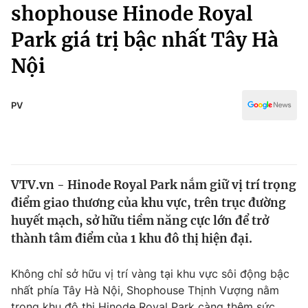
Chính trị
shophouse Hinode Royal
Truyền hình
Park giá trị bậc nhất Tây Hà
Văn hóa - Giải trí
Xã hội
Y tế
Nội
Đời sống
Pháp luật
Công nghệ
Giáo dục
PV
Y tế
Thế giới
VTV.vn - Hinode Royal Park nắm giữ vị trí trọng
Tin tức
điểm giao thương của khu vực, trên trục đường
Kinh tế
Thế giới đó đây
huyết mạch, sở hữu tiềm năng cực lớn để trở
Tài chính
thành tâm điểm của 1 khu đô thị hiện đại.
Dữ liệu và đời sống
Câu chuyện quốc tế
Thị trường
Không chỉ sở hữu vị trí vàng tại khu vực sôi động bậc
Truyền hình
Góc doanh nghiệp
nhất phía Tây Hà Nội, Shophouse Thịnh Vượng nằm
trong khu đô thị Hinode Royal Park càng thêm sức