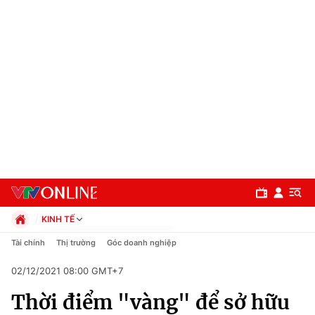
KINH TẾ
Chính trị
Tài chính
Thị trường
Góc doanh nghiệp
Xã hội
02/12/2021 08:00 GMT+7
Pháp luật
Chuyên mục
Kinh tế
Thời điểm "vàng" để sở hữu
Thể thao