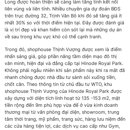
Long được hoàn thiện sẽ càng làm tăng tính kết nối
liên vùng và liên tỉnh. Nhiều chuyên gia dự đoán BĐS
trên trục đường 32, Trịnh Văn Bô khi đó sẽ tăng giá ít
nhất 30% so với thời điểm hiện tại. Đây được đánh giá
là vị trí đẹp và khan hiếm còn sót lại mà những dự án
về sau trong khu vực khó có thể cạnh tranh.
Trong đó, shophouse Thịnh Vượng được xem là điểm
nhấn sáng giá, góp phần nâng tầm diện mạo đô thị
văn minh, hiện đại và đẳng cấp tại Hinode Royal Park.
Không phải ngẫu nhiên khi sản phẩm này khi ra mắt đã
nhanh chóng được nhà đầu tư sành sỏi xuống tiền,
chốt căn. Theo thông tin từ chủ đầu tư WTO, khu
shophouse Thịnh Vượng của Hinode Royal Park được
xây dựng với diện tích linh hoạt từ 135 -153 m2, mặt
tiền rộng đến 9m phù hợp vừa để ở vừa kinh doanh
thương mại từ văn phòng đại diện, showroom, trung
tâm thời trang, mỹ phẩm, trang sức, hàng lưu niệm đến
các cửa hàng tiện lợi, các dịch vụ cao cấp như Gym,