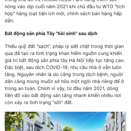
Phim VTV
Giải trí
nóng vào dịp cuối năm 2021 khi chủ đầu tư WTO "tích
Hậu trường
hợp" hàng loạt tiện ích mới, chính sách bán hàng hấp
Điện ảnh
dẫn.
Đời sống
Nhân vật
Âm nhạc
Bất động sản phía Tây "hồi sinh" sau dịch
Du lịch
Khán giả
Giáo dục
Sao
Thiếu quỹ đất "sạch", pháp lý siết chặt trong thời gian
Làm đẹp
Giải sao mai
Tuyển sinh
qua đã tạo ra tình trạng khan hiếm nguồn cung khiến
Công nghệ
Chất lượng cuộc sống
giá trị bất động sản phía tây Hà Nội tiếp tục tăng cao.
Học trực tuyến
Đặc biệt, sau dịch COVID-19, nhu cầu nhà ở vẫn luôn
Hitech Công nghệ tương lai
Giao lưu trực tuyến
tăng. Nguyên nhân là do càng trong dịch bệnh, người
Sản phẩm
dân càng mong muốn sở hữu một ngôi nhà riêng để ở
trong an toàn. Chính vì vậy, từ đầu năm 2021, dòng
Lịch phát sóng
Thị trường
tiền đổ vào bất động sản tăng nhanh khiến nhiều nơi
còn xảy ra tình trạng "sốt" đất.
Tư vấn
Chuyên mục khác
Emagazine
Podcast