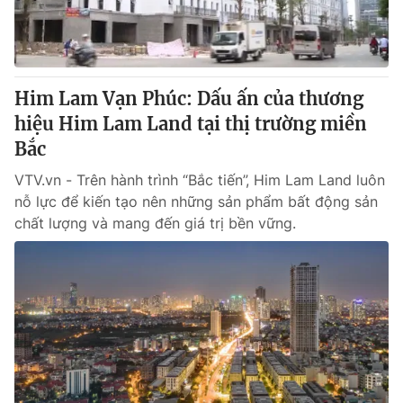
Giao lưu trực tuyến
Sản phẩm
Lịch phát sóng
Thị trường
Tư vấn
Him Lam Vạn Phúc: Dấu ấn của thương
Chuyên mục khác
hiệu Him Lam Land tại thị trường miền
Bắc
Emagazine
Podcast
VTV.vn - Trên hành trình “Bắc tiến”, Him Lam Land luôn
nỗ lực để kiến tạo nên những sản phẩm bất động sản
Photo
Infographic
chất lượng và mang đến giá trị bền vững.
Video
Shorts video
VTV Money
VTV Thể thao
VTV Sức khoẻ
Bất động sản