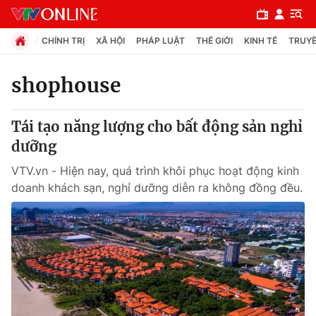
CHÍNH TRỊ
XÃ HỘI
PHÁP LUẬT
THẾ GIỚI
KINH TẾ
TRUYỀ
shophouse
Chuyên mục
Tái tạo năng lượng cho bất động sản nghỉ
Chính trị
dưỡng
VTV.vn - Hiện nay, quá trình khôi phục hoạt động kinh
Xã hội
doanh khách sạn, nghỉ dưỡng diễn ra không đồng đều.
Pháp luật
Y tế
Thế giới