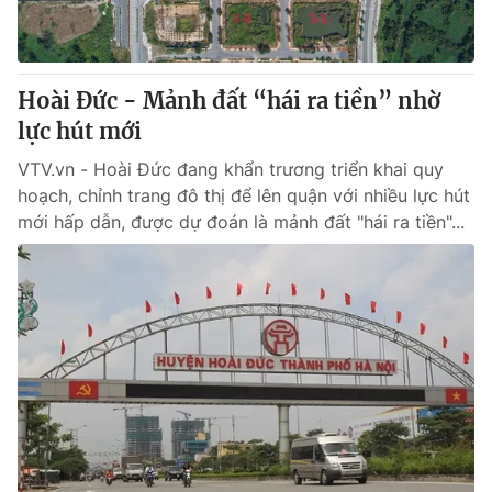
Giấy phép hoạt động báo in và báo điện tử số 483/GP-BTTTT
cấp ngày 29/12/2023
Tổng Biên tập:
Vũ Thanh Thủy
Hoài Đức - Mảnh đất “hái ra tiền” nhờ
Phó Tổng Biên tập:
Nguyễn Thị Mỹ Hạnh, Phạm Quốc Thắng,
Nguyễn Trọng Ninh
lực hút mới
Tổng đài VTV:
024.38 355 931 - 024.38 355 932
VTV.vn - Hoài Đức đang khẩn trương triển khai quy
Ðiện thoại Thời báo VTV:
024.66 897 897
hoạch, chỉnh trang đô thị để lên quận với nhiều lực hút
Email:
toasoan@vtv.vn
mới hấp dẫn, được dự đoán là mảnh đất "hái ra tiền"...
Liên hệ quảng cáo:
024-7300.7108