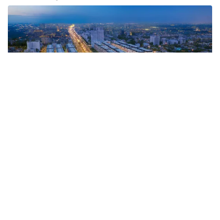
Tin mới
Video
Live
Emagazine
Trang chủ
Giải mã sức hút của shophouse The
Tropicana - NovaWorld Ho Tram
VTV.vn - Không chỉ đem tới trải nghiệm tốt nhất,
shophouse The Tropicana thuộc Tổ hợp du lịch nghỉ
dưỡng giải trí NovaWorld Ho Tram còn đáp ứng trọn...