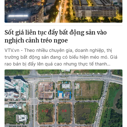
Thị trường 24h
Tấm lòng Việt
VTV4
Vươn mình bằng AI
Sốt giá liên tục đẩy bất động sản vào
VTV9
VTV8
nghịch cảnh tréo ngoe
VTV.vn - Theo nhiều chuyên gia, doanh nghiệp, thị
Liên hệ tòa soạn
English
trường bất động sản đang có biểu hiện méo mó. Giá
rao bán bị đẩy lên quá cao nhưng thực tế thanh...
THỜI BÁO VTV
Theo dõi báo trên
Cơ quan chủ quản:
Đài Truyền hình Việt Nam
Cơ quan báo chí:
Thời báo VTV