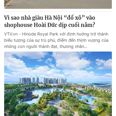
® Cấm sao chép dưới mọi hình thức nếu không có sự chấp
Vì sao nhà giàu Hà Nội “đổ xô” vào
thuận bằng văn bản. Ghi rõ nguồn VTV.vn khi phát hành lại
shophouse Hoài Đức dịp cuối năm?
thông tin từ website này.
VTV.vn - Hinode Royal Park với định hướng trở thành
biểu tượng của sự trù phú, điểm đến thịnh vượng của
những con người thành đạt, thương nhân...