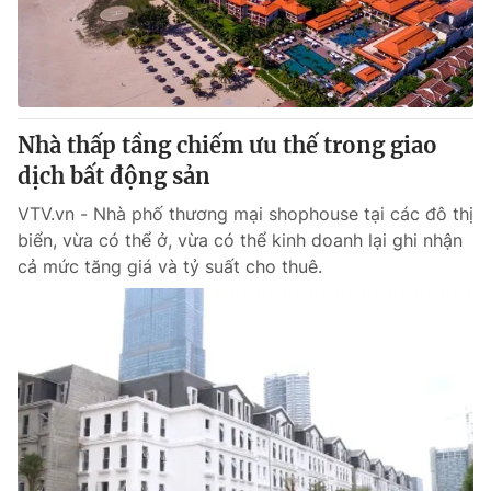
Tin tức
Kinh tế
Thế giới đó đây
Tài chính
Dữ liệu và đời sống
Câu chuyện quốc tế
Thị trường
Nhà thấp tầng chiếm ưu thế trong giao
Truyền hình
dịch bất động sản
Góc doanh nghiệp
VTV.vn - Nhà phố thương mại shophouse tại các đô thị
Phim VTV
Giải trí
biển, vừa có thể ở, vừa có thể kinh doanh lại ghi nhận
Hậu trường
cả mức tăng giá và tỷ suất cho thuê.
Điện ảnh
Đời sống
Nhân vật
Âm nhạc
Du lịch
Khán giả
Giáo dục
Sao
Làm đẹp
Giải sao mai
Tuyển sinh
Công nghệ
Chất lượng cuộc sống
Học trực tuyến
Hitech Công nghệ tương lai