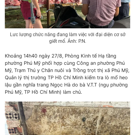
Phim VTV
Giải trí
Hậu trường
Điện ảnh
Đời sống
Nhân vật
Âm nhạc
Lưc lượng chức năng đang làm việc với đại diện cơ sở
Du lịch
Khán giả
giết mổ. Ảnh: P.N.
Giáo dục
Sao
Làm đẹp
Giải sao mai
Tuyển sinh
Khoảng 14h40 ngày 27/8, Phòng Kinh tế Hạ tầng
Công nghệ
Chất lượng cuộc sống
phường Phú Mỹ phối hợp cùng Công an phường Phú
Học trực tuyến
Mỹ, Trạm Thú y Chăn nuôi và Trồng trọt thị xã Phú Mỹ,
Hitech Công nghệ tương lai
Giao lưu trực tuyến
Quản lý thị trường TP Hồ Chí Minh kiểm tra lò mổ heo
Sản phẩm
lậu gần nghĩa trang Ngọc Hà do bà V.T.T (ngụ phường
Phú Mỹ, TP Hồ Chí Minh) làm chủ.
Lịch phát sóng
Thị trường
Tư vấn
Chuyên mục khác
Emagazine
Podcast