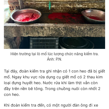
Photo
Infographic
Video
Shorts video
VTV Money
VTV Thể thao
VTV Sức khoẻ
Bất động sản
Hiện trường tại lò mổ lúc lượng chức năng kiểm tra.
Ảnh: P.N.
Thị trường 24h
Tấm lòng Việt
Tại đây, đoàn kiểm tra ghi nhận có 1 con heo đã bị giết
mổ. Ngay khu vực rửa dụng cụ giết mổ có 2 thau kim
VTV4
Vươn mình bằng AI
loại đựng huyết heo. Nước rửa khi làm thịt vẫn còn
đầy trên nền bê tông. Trong chuồng nuôi còn nhốt 2
VTV9
VTV8
con heo.
Khi đoàn kiểm tra đến, có một người đàn ông đi xe
Liên hệ tòa soạn
English