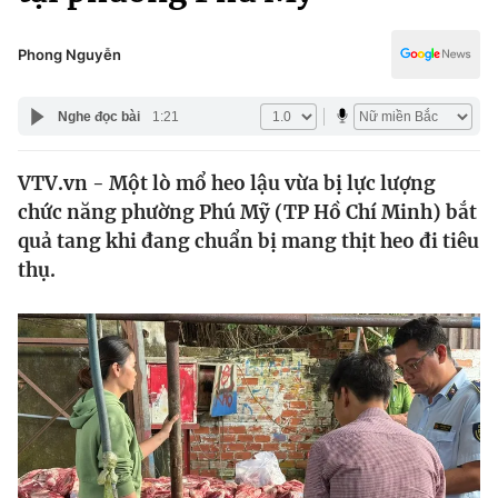
Chính trị
Truyền hình
Văn hóa - Giải trí
Phong Nguyễn
Xã hội
Y tế
Đời sống
Nghe đọc bài
1:21
Pháp luật
Công nghệ
Giáo dục
VTV.vn - Một lò mổ heo lậu vừa bị lực lượng
Y tế
chức năng phường Phú Mỹ (TP Hồ Chí Minh) bắt
quả tang khi đang chuẩn bị mang thịt heo đi tiêu
Thế giới
thụ.
Tin tức
Kinh tế
Thế giới đó đây
Tài chính
Dữ liệu và đời sống
Câu chuyện quốc tế
Thị trường
Truyền hình
Góc doanh nghiệp