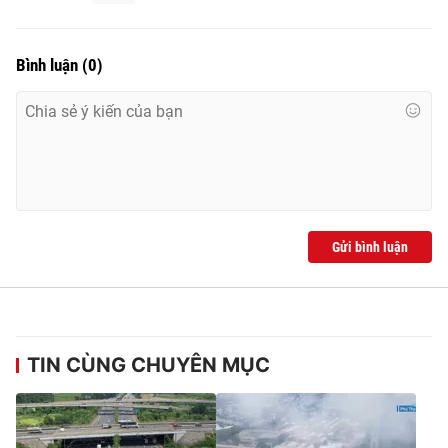
Bình luận
(
0
)
Gửi bình luận
TIN CÙNG CHUYÊN MỤC