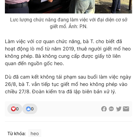
Ðiện thoại Thời báo VTV:
024.66 897 897
Email:
toasoan@vtv.vn
Lưc lượng chức năng đang làm việc với đại diện cơ sở
Liên hệ quảng cáo:
024-7300.7108
giết mổ. Ảnh: P.N.
Làm việc với cơ quan chức năng, bà T. cho biết đã
hoạt động lò mổ từ năm 2019, thuê người giết mổ heo
không phép. Bà không cung cấp được giấy tờ liên
quan đến nguồn gốc heo.
Dù đã cam kết không tái phạm sau buổi làm việc ngày
26/8, bà T. vẫn tiếp tục giết mổ heo không phép vào
chiều 27/8. Đoàn kiểm tra đã lập biên bản xử lý.
® Cấm sao chép dưới mọi hình thức nếu không có sự chấp
0
0
thuận bằng văn bản. Ghi rõ nguồn VTV.vn khi phát hành lại
thông tin từ website này.
Từ khóa:
heo