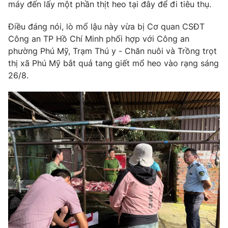
máy đến lấy một phần thịt heo tại đây để đi tiêu thụ.
Điều đáng nói, lò mổ lậu này vừa bị Cơ quan CSĐT
Công an TP Hồ Chí Minh phối hợp với Công an
THỜI BÁO VTV
phường Phú Mỹ, Trạm Thú y - Chăn nuôi và Trồng trọt
thị xã Phú Mỹ bắt quả tang giết mổ heo vào rạng sáng
26/8.
Theo dõi báo trên
Cơ quan chủ quản:
Đài Truyền hình Việt Nam
Cơ quan báo chí:
Thời báo VTV
Giấy phép hoạt động báo in và báo điện tử số 483/GP-BTTTT
cấp ngày 29/12/2023
Tổng Biên tập:
Vũ Thanh Thủy
Phó Tổng Biên tập:
Nguyễn Thị Mỹ Hạnh, Phạm Quốc Thắng,
Nguyễn Trọng Ninh
Tổng đài VTV:
024.38 355 931 - 024.38 355 932