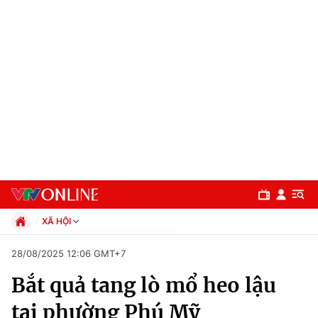
XÃ HỘI
Chính trị
28/08/2025 12:06 GMT+7
Xã hội
Bắt quả tang lò mổ heo lậu
Pháp luật
Chuyên mục
Kinh tế
tại phường Phú Mỹ
Thể thao