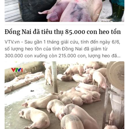
Thị trường 24h
Tấm lòng Việt
VTV4
Vươn mình bằng AI
Đồng Nai đã tiêu thụ 85.000 con heo tồn
VTV9
VTV8
VTV.vn - Sau gần 1 tháng giải cứu, tính đến ngày 6/6,
số lượng heo tồn của tỉnh Đồng Nai đã giảm từ
Liên hệ tòa soạn
English
300.000 con xuống còn 215.000 con, lượng heo đã...
THỜI BÁO VTV
Theo dõi báo trên
Cơ quan chủ quản:
Đài Truyền hình Việt Nam
Cơ quan báo chí:
Thời báo VTV