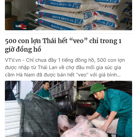
Giao lưu trực tuyến
Sản phẩm
Lịch phát sóng
Thị trường
Tư vấn
500 con lợn Thái hết “veo” chỉ trong 1
Chuyên mục khác
giờ đồng hồ
Emagazine
Podcast
VTV.vn - Chỉ chưa đầy 1 tiếng đồng hồ, 500 con lợn
được nhập từ Thái Lan về chợ đầu mối gia súc gia
Photo
Infographic
cầm Hà Nam đã được bán hết “veo” với giá bình...
Video
Shorts video
VTV Money
VTV Thể thao
VTV Sức khoẻ
Bất động sản