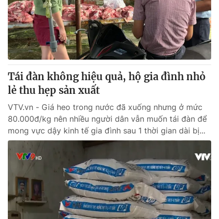
Tin tức
Kinh tế
Thế giới đó đây
Tài chính
Dữ liệu và đời sống
Câu chuyện quốc tế
Thị trường
Tái đàn không hiệu quả, hộ gia đình nhỏ
Truyền hình
Góc doanh nghiệp
lẻ thu hẹp sản xuất
Phim VTV
Giải trí
VTV.vn - Giá heo trong nước đã xuống nhưng ở mức
Hậu trường
80.000đ/kg nên nhiều người dân vẫn muốn tái đàn để
Điện ảnh
mong vực dậy kinh tế gia đình sau 1 thời gian dài bị...
Đời sống
Nhân vật
Âm nhạc
Du lịch
Khán giả
Giáo dục
Sao
Làm đẹp
Giải sao mai
Tuyển sinh
Công nghệ
Chất lượng cuộc sống
Học trực tuyến
Hitech Công nghệ tương lai