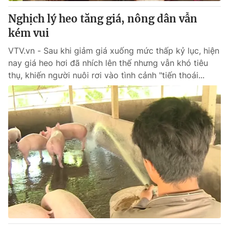
Nghịch lý heo tăng giá, nông dân vẫn
® Cấm sao chép dưới mọi hình thức nếu không có sự chấp
kém vui
thuận bằng văn bản. Ghi rõ nguồn VTV.vn khi phát hành lại
thông tin từ website này.
VTV.vn - Sau khi giảm giá xuống mức thấp kỷ lục, hiện
nay giá heo hơi đã nhích lên thế nhưng vẫn khó tiêu
thụ, khiến người nuôi rơi vào tình cảnh "tiến thoái...