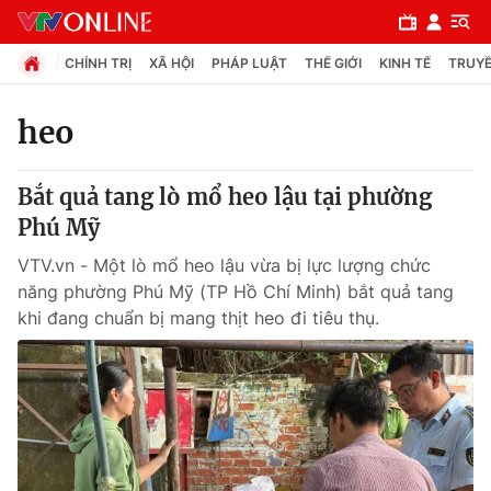
CHÍNH TRỊ
XÃ HỘI
PHÁP LUẬT
THẾ GIỚI
KINH TẾ
TRUYỀ
heo
Chuyên mục
Bắt quả tang lò mổ heo lậu tại phường
Chính trị
Phú Mỹ
VTV.vn - Một lò mổ heo lậu vừa bị lực lượng chức
Xã hội
năng phường Phú Mỹ (TP Hồ Chí Minh) bắt quả tang
khi đang chuẩn bị mang thịt heo đi tiêu thụ.
Pháp luật
Y tế
Thế giới