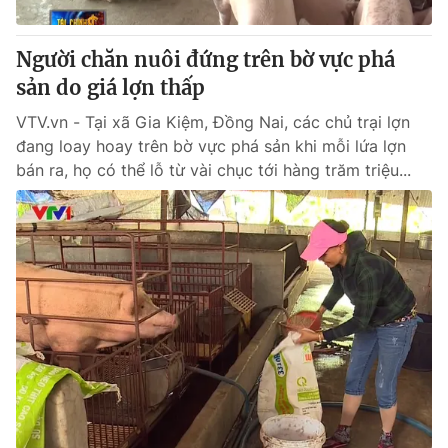
Giấy phép hoạt động báo in và báo điện tử số 483/GP-BTTTT
cấp ngày 29/12/2023
Người chăn nuôi đứng trên bờ vực phá
Tổng Biên tập:
Vũ Thanh Thủy
sản do giá lợn thấp
Phó Tổng Biên tập:
Nguyễn Thị Mỹ Hạnh, Phạm Quốc Thắng,
Nguyễn Trọng Ninh
VTV.vn - Tại xã Gia Kiệm, Đồng Nai, các chủ trại lợn
Tổng đài VTV:
024.38 355 931 - 024.38 355 932
đang loay hoay trên bờ vực phá sản khi mỗi lứa lợn
Ðiện thoại Thời báo VTV:
024.66 897 897
bán ra, họ có thể lỗ từ vài chục tới hàng trăm triệu...
Email:
toasoan@vtv.vn
Liên hệ quảng cáo:
024-7300.7108