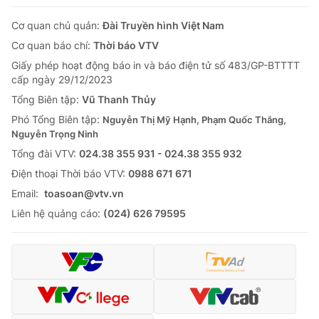
Cơ quan chủ quản:
Đài Truyền hình Việt Nam
Cơ quan báo chí:
Thời báo VTV
Giấy phép hoạt động báo in và báo điện tử số 483/GP-BTTTT
cấp ngày 29/12/2023
Tổng Biên tập:
Vũ Thanh Thủy
Phó Tổng Biên tập:
Nguyễn Thị Mỹ Hạnh, Phạm Quốc Thắng,
Nguyễn Trọng Ninh
Tổng đài VTV:
024.38 355 931 - 024.38 355 932
Ðiện thoại Thời báo VTV:
0988 671 671
Email:
toasoan@vtv.vn
Liên hệ quảng cáo:
(024) 626 79595