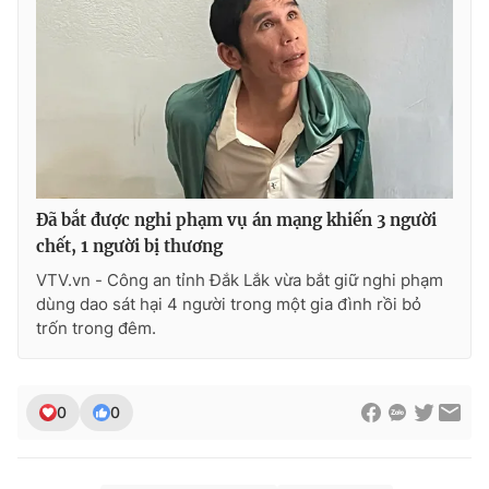
Ðiện thoại Thời báo VTV:
024.66 897 897
Email:
toasoan@vtv.vn
Liên hệ quảng cáo:
024-7300.7108
Đã bắt được nghi phạm vụ án mạng khiến 3 người
chết, 1 người bị thương
VTV.vn - Công an tỉnh Đắk Lắk vừa bắt giữ nghi phạm
dùng dao sát hại 4 người trong một gia đình rồi bỏ
trốn trong đêm.
® Cấm sao chép dưới mọi hình thức nếu không có sự chấp
thuận bằng văn bản. Ghi rõ nguồn VTV.vn khi phát hành lại
0
0
thông tin từ website này.