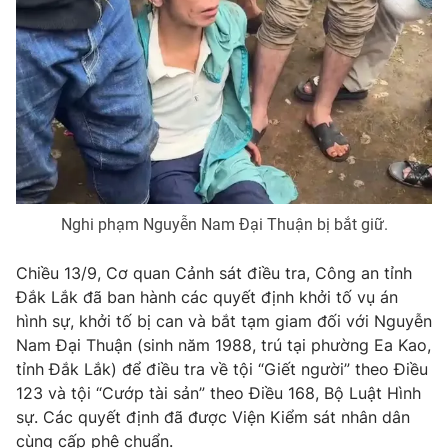
Phim VTV
Giải trí
Hậu trường
Điện ảnh
Đời sống
Nhân vật
Âm nhạc
Du lịch
Khán giả
Giáo dục
Sao
Làm đẹp
Giải sao mai
Tuyển sinh
Công nghệ
Chất lượng cuộc sống
Học trực tuyến
Nghi phạm Nguyễn Nam Đại Thuận bị bắt giữ.
Hitech Công nghệ tương lai
Giao lưu trực tuyến
Chiều 13/9, Cơ quan Cảnh sát điều tra, Công an tỉnh
Sản phẩm
Đắk Lắk đã ban hành các quyết định khởi tố vụ án
Lịch phát sóng
Thị trường
hình sự, khởi tố bị can và bắt tạm giam đối với Nguyễn
Nam Đại Thuận (sinh năm 1988, trú tại phường Ea Kao,
Tư vấn
tỉnh Đắk Lắk) để điều tra về tội “Giết người” theo Điều
Chuyên mục khác
123 và tội “Cướp tài sản” theo Điều 168, Bộ Luật Hình
sự. Các quyết định đã được Viện Kiểm sát nhân dân
Emagazine
Podcast
cùng cấp phê chuẩn.