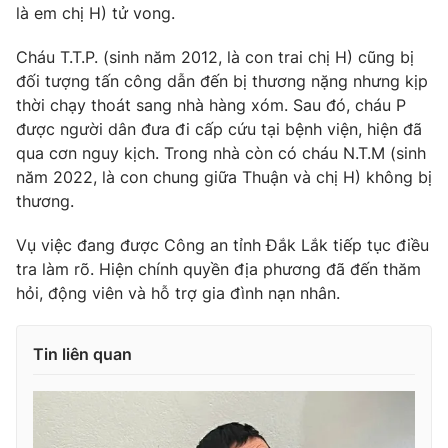
là em chị H) tử vong.
Cháu T.T.P. (sinh năm 2012, là con trai chị H) cũng bị
đối tượng tấn công dẫn đến bị thương nặng nhưng kịp
THỜI BÁO VTV
thời chạy thoát sang nhà hàng xóm. Sau đó, cháu P
được người dân đưa đi cấp cứu tại bệnh viện, hiện đã
qua cơn nguy kịch. Trong nhà còn có cháu N.T.M (sinh
năm 2022, là con chung giữa Thuận và chị H) không bị
Theo dõi báo trên
thương.
Vụ việc đang được Công an tỉnh Đắk Lắk tiếp tục điều
Cơ quan chủ quản:
Đài Truyền hình Việt Nam
tra làm rõ. Hiện chính quyền địa phương đã đến thăm
Cơ quan báo chí:
Thời báo VTV
hỏi, động viên và hỗ trợ gia đình nạn nhân.
Giấy phép hoạt động báo in và báo điện tử số 483/GP-BTTTT
cấp ngày 29/12/2023
Tin liên quan
Tổng Biên tập:
Vũ Thanh Thủy
Phó Tổng Biên tập:
Nguyễn Thị Mỹ Hạnh, Phạm Quốc Thắng,
Nguyễn Trọng Ninh
Tổng đài VTV:
024.38 355 931 - 024.38 355 932