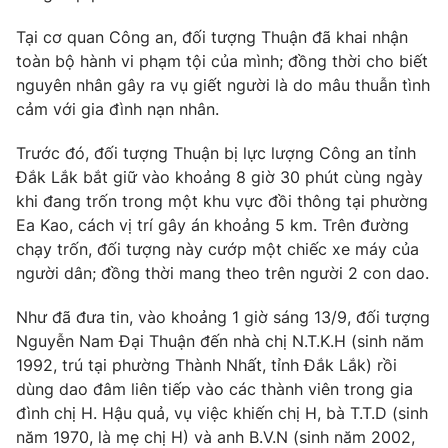
Photo
Infographic
Tại cơ quan Công an, đối tượng Thuận đã khai nhận
toàn bộ hành vi phạm tội của mình; đồng thời cho biết
nguyên nhân gây ra vụ giết người là do mâu thuẫn tình
Video
Shorts video
cảm với gia đình nạn nhân.
VTV Money
VTV Thể thao
Trước đó, đối tượng Thuận bị lực lượng Công an tỉnh
Đắk Lắk bắt giữ vào khoảng 8 giờ 30 phút cùng ngày
khi đang trốn trong một khu vực đồi thông tại phường
VTV Sức khoẻ
Bất động sản
Ea Kao, cách vị trí gây án khoảng 5 km. Trên đường
chạy trốn, đối tượng này cướp một chiếc xe máy của
Thị trường 24h
Tấm lòng Việt
người dân; đồng thời mang theo trên người 2 con dao.
Như đã đưa tin, vào khoảng 1 giờ sáng 13/9, đối tượng
VTV4
Vươn mình bằng AI
Nguyễn Nam Đại Thuận đến nhà chị N.T.K.H (sinh năm
1992, trú tại phường Thành Nhất, tỉnh Đắk Lắk) rồi
VTV9
VTV8
dùng dao đâm liên tiếp vào các thành viên trong gia
đình chị H. Hậu quả, vụ việc khiến chị H, bà T.T.D (sinh
năm 1970, là mẹ chị H) và anh B.V.N (sinh năm 2002,
Liên hệ tòa soạn
English