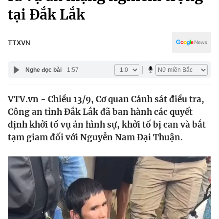
Chính trị
tại Đắk Lắk
Truyền hình
Văn hóa - Giải trí
Xã hội
Y tế
TTXVN
Đời sống
Pháp luật
Công nghệ
Nghe đọc bài
1:57
Giáo dục
Y tế
VTV.vn - Chiều 13/9, Cơ quan Cảnh sát điều tra,
Công an tỉnh Đắk Lắk đã ban hành các quyết
Thế giới
định khởi tố vụ án hình sự, khởi tố bị can và bắt
Tin tức
tạm giam đối với Nguyễn Nam Đại Thuận.
Kinh tế
Thế giới đó đây
Tài chính
Dữ liệu và đời sống
Câu chuyện quốc tế
Thị trường
Truyền hình
Góc doanh nghiệp