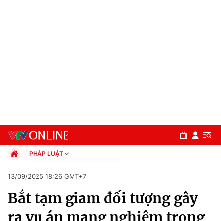
PHÁP LUẬT
Chính trị
13/09/2025 18:26 GMT+7
Xã hội
Bắt tạm giam đối tượng gây
Pháp luật
Chuyên mục
Kinh tế
ra vụ án mạng nghiêm trọng
Thể thao