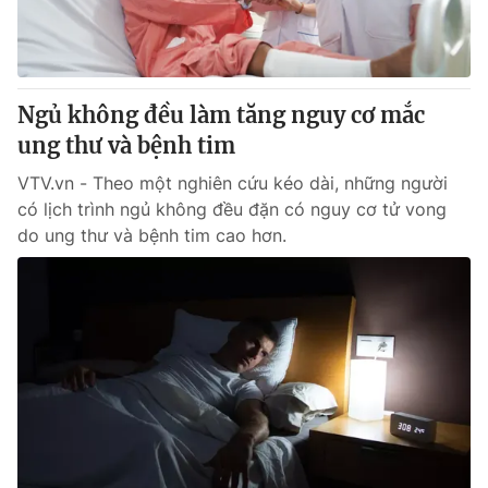
Giao lưu trực tuyến
Sản phẩm
Lịch phát sóng
Thị trường
Tư vấn
Ngủ không đều làm tăng nguy cơ mắc
ung thư và bệnh tim
Chuyên mục khác
Emagazine
VTV.vn - Theo một nghiên cứu kéo dài, những người
Podcast
có lịch trình ngủ không đều đặn có nguy cơ tử vong
do ung thư và bệnh tim cao hơn.
Photo
Infographic
Video
Shorts video
VTV Money
VTV Thể thao
VTV Sức khoẻ
Bất động sản