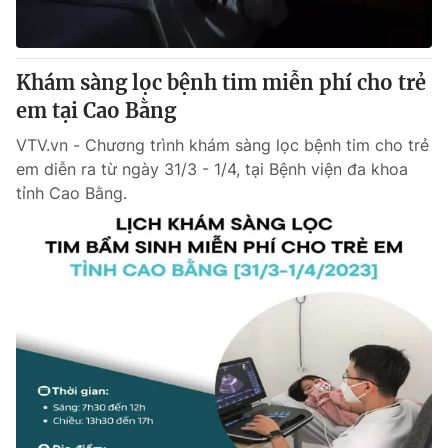
Thị trường 24h
Tấm lòng Việt
VTV4
Vươn mình bằng AI
Khám sàng lọc bệnh tim miễn phí cho trẻ
em tại Cao Bằng
VTV9
VTV8
VTV.vn - Chương trình khám sàng lọc bệnh tim cho trẻ
em diễn ra từ ngày 31/3 - 1/4, tại Bệnh viện đa khoa
Liên hệ tòa soạn
English
tỉnh Cao Bằng.
THỜI BÁO VTV
Theo dõi báo trên
Cơ quan chủ quản:
Đài Truyền hình Việt Nam
Cơ quan báo chí:
Thời báo VTV