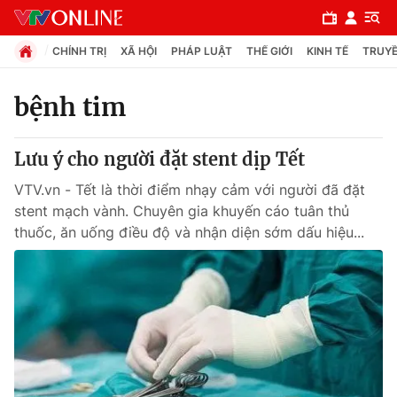
CHÍNH TRỊ
XÃ HỘI
PHÁP LUẬT
THẾ GIỚI
KINH TẾ
TRUYỀ
bệnh tim
Chuyên mục
Lưu ý cho người đặt stent dịp Tết
Chính trị
VTV.vn - Tết là thời điểm nhạy cảm với người đã đặt
stent mạch vành. Chuyên gia khuyến cáo tuân thủ
Xã hội
thuốc, ăn uống điều độ và nhận diện sớm dấu hiệu...
Pháp luật
Y tế
Thế giới