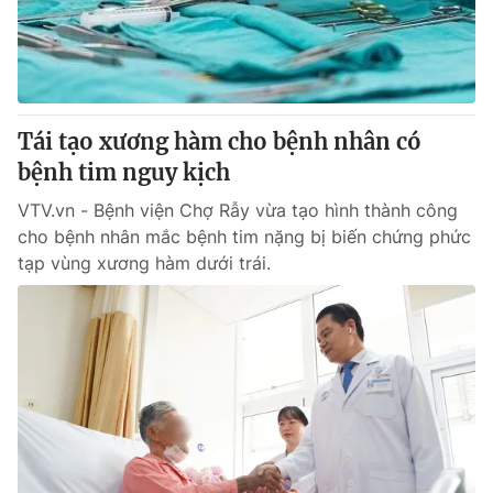
Tin tức
Kinh tế
Thế giới đó đây
Tài chính
Dữ liệu và đời sống
Câu chuyện quốc tế
Thị trường
Tái tạo xương hàm cho bệnh nhân có
bệnh tim nguy kịch
Truyền hình
Góc doanh nghiệp
VTV.vn - Bệnh viện Chợ Rẫy vừa tạo hình thành công
Phim VTV
Giải trí
cho bệnh nhân mắc bệnh tim nặng bị biến chứng phức
Hậu trường
tạp vùng xương hàm dưới trái.
Điện ảnh
Đời sống
Nhân vật
Âm nhạc
Du lịch
Khán giả
Giáo dục
Sao
Làm đẹp
Giải sao mai
Tuyển sinh
Công nghệ
Chất lượng cuộc sống
Học trực tuyến
Hitech Công nghệ tương lai