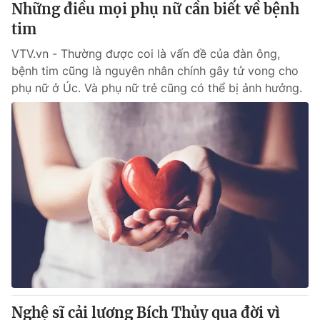
Những điều mọi phụ nữ cần biết về bệnh
tim
® Cấm sao chép dưới mọi hình thức nếu không có sự chấp
VTV.vn - Thường được coi là vấn đề của đàn ông,
thuận bằng văn bản. Ghi rõ nguồn VTV.vn khi phát hành lại
thông tin từ website này.
bệnh tim cũng là nguyên nhân chính gây tử vong cho
phụ nữ ở Úc. Và phụ nữ trẻ cũng có thể bị ảnh hưởng.
Nghệ sĩ cải lương Bích Thủy qua đời vì