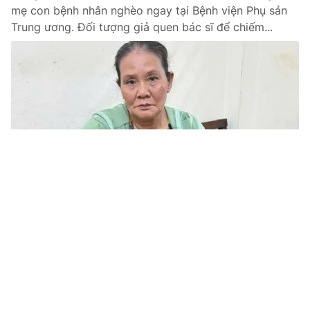
mẹ con bệnh nhân nghèo ngay tại Bệnh viện Phụ sản
Trung ương. Đối tượng giả quen bác sĩ để chiếm...
Tin mới
Video
Live
Emagazine
Trang chủ
Chiến sĩ công an giúp sản phụ ''vượt cạn''
ngay trên vỉa hè lúc nửa đêm
VTV.vn - Trên đường về sau ca trực đêm, một cán bộ
công an phường ở Hà Giang đã phát hiện và phối hợp