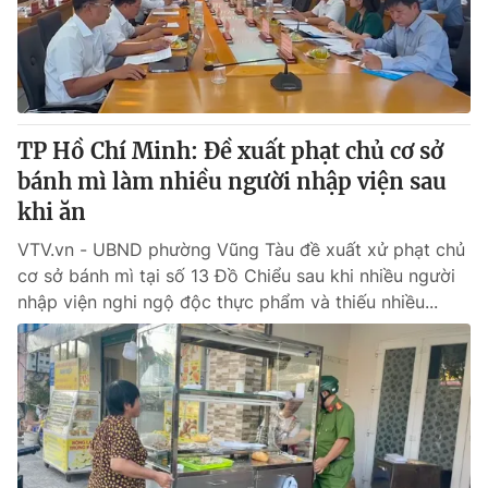
Thị trường 24h
Tấm lòng Việt
VTV4
Vươn mình bằng AI
VTV9
VTV8
TP Hồ Chí Minh: Đề xuất phạt chủ cơ sở
bánh mì làm nhiều người nhập viện sau
Liên hệ tòa soạn
English
khi ăn
VTV.vn - UBND phường Vũng Tàu đề xuất xử phạt chủ
cơ sở bánh mì tại số 13 Đồ Chiểu sau khi nhiều người
nhập viện nghi ngộ độc thực phẩm và thiếu nhiều...
THỜI BÁO VTV
Theo dõi báo trên
Cơ quan chủ quản:
Đài Truyền hình Việt Nam
Cơ quan báo chí:
Thời báo VTV