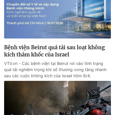
Tin tức
Kinh tế
Thế giới đó đây
Tài chính
Dữ liệu và đời sống
Câu chuyện quốc tế
Thị trường
Truyền hình
Góc doanh nghiệp
Bệnh viện Beirut quá tải sau loạt không
Phim VTV
kích thảm khốc của Israel
Giải trí
Hậu trường
VTV.vn - Các bệnh viện tại Beirut rơi vào tình trạng
Điện ảnh
quá tải nghiêm trọng khi số thương vong tăng nhanh
Đời sống
Nhân vật
sau các cuộc không kích của Israel hôm 8/4.
Âm nhạc
Du lịch
Khán giả
Giáo dục
Sao
Làm đẹp
Giải sao mai
Tuyển sinh
Công nghệ
Chất lượng cuộc sống
Học trực tuyến
Hitech Công nghệ tương lai