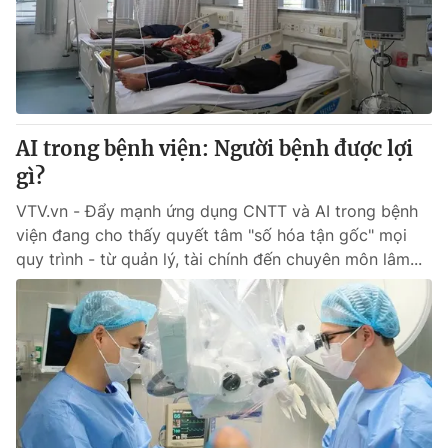
® Cấm sao chép dưới mọi hình thức nếu không có sự chấp
thuận bằng văn bản. Ghi rõ nguồn VTV.vn khi phát hành lại
thông tin từ website này.
AI trong bệnh viện: Người bệnh được lợi
gì?
VTV.vn - Đẩy mạnh ứng dụng CNTT và AI trong bệnh
viện đang cho thấy quyết tâm "số hóa tận gốc" mọi
quy trình - từ quản lý, tài chính đến chuyên môn lâm...