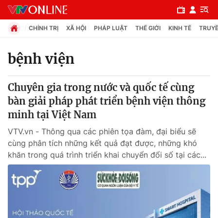
CHÍNH TRỊ
XÃ HỘI
PHÁP LUẬT
THẾ GIỚI
KINH TẾ
TRUYỀ
bệnh viện
Chuyên mục
Chuyên gia trong nước và quốc tế cùng
Chính trị
bàn giải pháp phát triển bệnh viện thông
minh tại Việt Nam
Xã hội
VTV.vn - Thông qua các phiên tọa đàm, đại biểu sẽ
cùng phân tích những kết quả đạt được, những khó
Pháp luật
khăn trong quá trình triển khai chuyển đổi số tại các...
Y tế
Thế giới