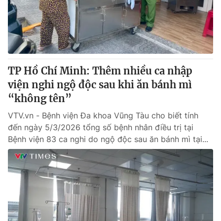
Giấy phép hoạt động báo in và báo điện tử số 483/GP-BTTTT
cấp ngày 29/12/2023
Tổng Biên tập:
Vũ Thanh Thủy
Phó Tổng Biên tập:
Nguyễn Thị Mỹ Hạnh, Phạm Quốc Thắng,
Nguyễn Trọng Ninh
Tổng đài VTV:
TP Hồ Chí Minh: Thêm nhiều ca nhập
024.38 355 931 - 024.38 355 932
Ðiện thoại Thời báo VTV:
viện nghi ngộ độc sau khi ăn bánh mì
024.66 897 897
Email:
“không tên”
toasoan@vtv.vn
Liên hệ quảng cáo:
024-7300.7108
VTV.vn - Bệnh viện Đa khoa Vũng Tàu cho biết tính
đến ngày 5/3/2026 tổng số bệnh nhân điều trị tại
Bệnh viện 83 ca nghi do ngộ độc sau ăn bánh mì tại...