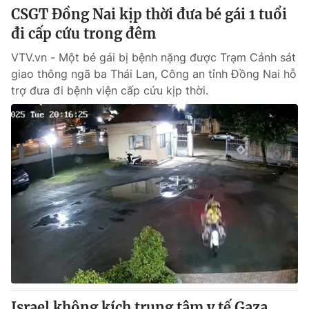
CSGT Đồng Nai kịp thời đưa bé gái 1 tuổi
đi cấp cứu trong đêm
VTV.vn - Một bé gái bị bệnh nặng được Trạm Cảnh sát
giao thông ngã ba Thái Lan, Công an tỉnh Đồng Nai hỗ
trợ đưa đi bệnh viện cấp cứu kịp thời.
Israel không kích trung tâm y tế Gaza