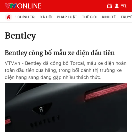
CHÍNH TRỊ
XÃ HỘI
PHÁP LUẬT
THẾ GIỚI
KINH TẾ
TRUYỀ
Bentley
Chuyên mục
Bentley công bố mẫu xe điện đầu tiên
Chính trị
VTV.vn - Bentley đã công bố Torcal, mẫu xe điện hoàn
toàn đầu tiên của hãng, trong bối cảnh thị trường xe
Xã hội
điện hạng sang đang gặp nhiều thách thức.
Pháp luật
Y tế
Thế giới