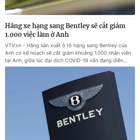
Thị trường 24h
Tấm lòng Việt
VTV4
Vươn mình bằng AI
Hãng xe hạng sang Bentley sẽ cắt giảm
1.000 việc làm ở Anh
VTV9
VTV8
VTV.vn - Hãng sản xuất ô tô hạng sang Bentley của
Anh có kế hoạch sẽ cắt giảm khoảng 1.000 nhân viên
Liên hệ tòa soạn
English
tại Anh, giữa lúc đại dịch COVID-19 vẫn đang diễn...
THỜI BÁO VTV
Theo dõi báo trên
Cơ quan chủ quản:
Đài Truyền hình Việt Nam
Cơ quan báo chí:
Thời báo VTV