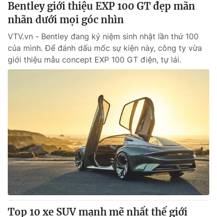
Bentley giới thiệu EXP 100 GT đẹp mãn
nhãn dưới mọi góc nhìn
® Cấm sao chép dưới mọi hình thức nếu không có sự chấp
VTV.vn - Bentley đang kỷ niệm sinh nhật lần thứ 100
thuận bằng văn bản. Ghi rõ nguồn VTV.vn khi phát hành lại
thông tin từ website này.
của mình. Để đánh dấu mốc sự kiện này, công ty vừa
giới thiệu mẫu concept EXP 100 GT điện, tự lái.
Top 10 xe SUV mạnh mẽ nhất thế giới