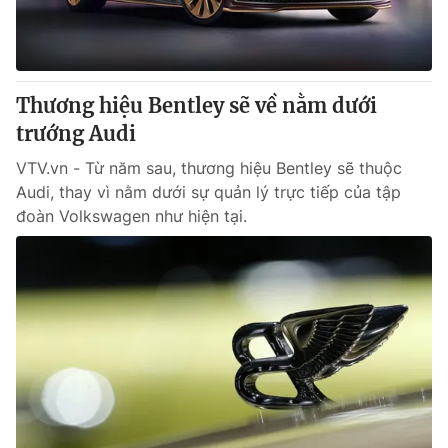
Giao lưu trực tuyến
Sản phẩm
Lịch phát sóng
Thị trường
Tư vấn
Thương hiệu Bentley sẽ về nằm dưới
trướng Audi
Chuyên mục khác
Emagazine
VTV.vn - Từ năm sau, thương hiệu Bentley sẽ thuộc
Podcast
Audi, thay vì nằm dưới sự quản lý trực tiếp của tập
đoàn Volkswagen như hiện tại.
Photo
Infographic
Video
Shorts video
VTV Money
VTV Thể thao
VTV Sức khoẻ
Bất động sản