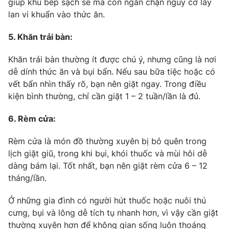
giúp khu bếp sạch sẽ mà còn ngăn chặn nguy cơ lây
lan vi khuẩn vào thức ăn.
5. Khăn trải bàn:
Khăn trải bàn thường ít được chú ý, nhưng cũng là nơi
dễ dính thức ăn và bụi bẩn. Nếu sau bữa tiệc hoặc có
vết bẩn nhìn thấy rõ, bạn nên giặt ngay. Trong điều
kiện bình thường, chỉ cần giặt 1 – 2 tuần/lần là đủ.
6. Rèm cửa:
Rèm cửa là món đồ thường xuyên bị bỏ quên trong
lịch giặt giũ, trong khi bụi, khói thuốc và mùi hôi dễ
dàng bám lại. Tốt nhất, bạn nên giặt rèm cửa 6 – 12
tháng/lần.
Ở những gia đình có người hút thuốc hoặc nuôi thú
cưng, bụi và lông dễ tích tụ nhanh hơn, vì vậy cần giặt
thường xuyên hơn để không gian sống luôn thoáng