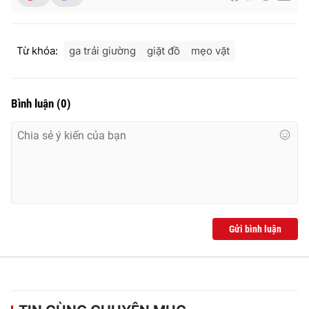
Từ khóa:
ga trải giường
giặt đồ
mẹo vặt
Bình luận
(
0
)
Gửi bình luận