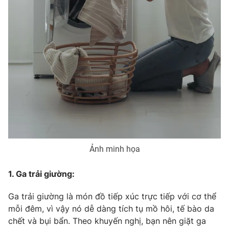
THỜI BÁO VTV
Theo dõi báo trên
Cơ quan chủ quản:
Đài Truyền hình Việt Nam
Cơ quan báo chí:
Thời báo VTV
Ảnh minh họa
Giấy phép hoạt động báo in và báo điện tử số 483/GP-BTTTT
cấp ngày 29/12/2023
1. Ga trải giường:
Tổng Biên tập:
Vũ Thanh Thủy
Phó Tổng Biên tập:
Ga trải giường là món đồ tiếp xúc trực tiếp với cơ thể
Nguyễn Thị Mỹ Hạnh, Phạm Quốc Thắng,
Nguyễn Trọng Ninh
mỗi đêm, vì vậy nó dễ dàng tích tụ mồ hôi, tế bào da
Tổng đài VTV:
chết và bụi bẩn. Theo khuyến nghị, bạn nên giặt ga
024.38 355 931 - 024.38 355 932