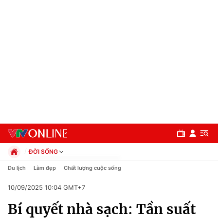
ĐỜI SỐNG
Chính trị
Du lịch
Làm đẹp
Chất lượng cuộc sống
Xã hội
10/09/2025 10:04 GMT+7
Pháp luật
Chuyên mục
Kinh tế
Bí quyết nhà sạch: Tần suất
Thể thao