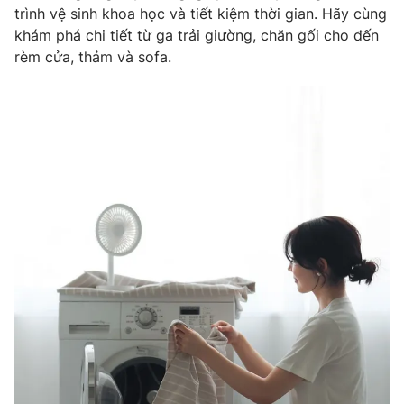
trình vệ sinh khoa học và tiết kiệm thời gian. Hãy cùng
Photo
Infographic
khám phá chi tiết từ ga trải giường, chăn gối cho đến
rèm cửa, thảm và sofa.
Video
Shorts video
VTV Money
VTV Thể thao
VTV Sức khoẻ
Bất động sản
Thị trường 24h
Tấm lòng Việt
VTV4
Vươn mình bằng AI
VTV9
VTV8
Liên hệ tòa soạn
English