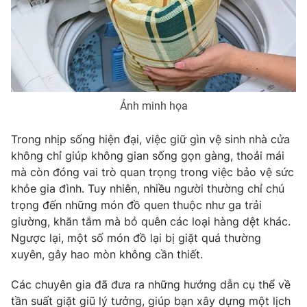
Phim VTV
Giải trí
Hậu trường
Điện ảnh
Đời sống
Nhân vật
Âm nhạc
Du lịch
Khán giả
Giáo dục
Sao
Ảnh minh họa
Làm đẹp
Giải sao mai
Tuyển sinh
Công nghệ
Chất lượng cuộc sống
Trong nhịp sống hiện đại, việc giữ gìn vệ sinh nhà cửa
Học trực tuyến
không chỉ giúp không gian sống gọn gàng, thoải mái
Hitech Công nghệ tương lai
mà còn đóng vai trò quan trọng trong việc bảo vệ sức
Giao lưu trực tuyến
khỏe gia đình. Tuy nhiên, nhiều người thường chỉ chú
Sản phẩm
trọng đến những món đồ quen thuộc như ga trải
Lịch phát sóng
Thị trường
giường, khăn tắm mà bỏ quên các loại hàng dệt khác.
Ngược lại, một số món đồ lại bị giặt quá thường
Tư vấn
xuyên, gây hao mòn không cần thiết.
Chuyên mục khác
Các chuyên gia đã đưa ra những hướng dẫn cụ thể về
Emagazine
Podcast
tần suất giặt giũ lý tưởng, giúp bạn xây dựng một lịch