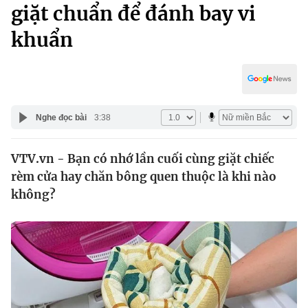
Chính trị
giặt chuẩn để đánh bay vi
Truyền hình
khuẩn
Văn hóa - Giải trí
Xã hội
Y tế
Đời sống
Pháp luật
Công nghệ
Giáo dục
Nghe đọc bài
3:38
Y tế
VTV.vn - Bạn có nhớ lần cuối cùng giặt chiếc
Thế giới
rèm cửa hay chăn bông quen thuộc là khi nào
Tin tức
không?
Kinh tế
Thế giới đó đây
Tài chính
Dữ liệu và đời sống
Câu chuyện quốc tế
Thị trường
Truyền hình
Góc doanh nghiệp