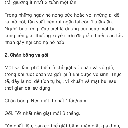
trải giường ít nhất 2 tuần một lần.
Ðiện thoại Thời báo VTV:
024.66 897 897
Email:
toasoan@vtv.vn
Trong những ngày hè nóng bức hoặc với những ai dễ
Liên hệ quảng cáo:
024-7300.7108
ra mồ hôi, tần suất nên rút ngắn lại còn 1 tuần/lần.
Người bị dị ứng, đặc biệt là dị ứng bụi hoặc mạt bụi,
cũng nên giặt thường xuyên hơn để giảm thiểu các tác
nhân gây hại cho hệ hô hấp.
2. Chăn bông và gối:
Một sai lầm phổ biến là chỉ giặt vỏ chăn và vỏ gối,
trong khi ruột chăn và gối lại ít khi được vệ sinh. Thực
tế, đây là nơi dễ tích tụ bụi, vi khuẩn và mạt bụi sau
thời gian dài sử dụng.
® Cấm sao chép dưới mọi hình thức nếu không có sự chấp
Chăn bông: Nên giặt ít nhất 1 lần/năm.
thuận bằng văn bản. Ghi rõ nguồn VTV.vn khi phát hành lại
thông tin từ website này.
Gối: Tốt nhất nên giặt mỗi 6 tháng.
Tùy chất liệu, bạn có thể giặt bằng máy giặt gia đình,