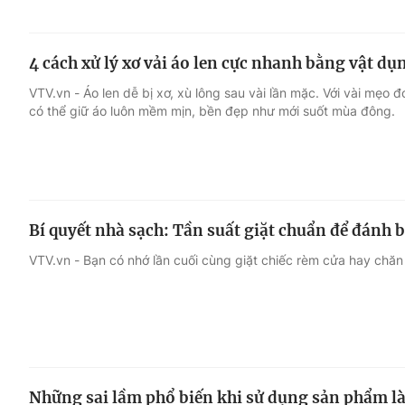
4 cách xử lý xơ vải áo len cực nhanh bằng vật dụ
VTV.vn - Áo len dễ bị xơ, xù lông sau vài lần mặc. Với vài mẹo 
có thể giữ áo luôn mềm mịn, bền đẹp như mới suốt mùa đông.
Bí quyết nhà sạch: Tần suất giặt chuẩn để đánh 
VTV.vn - Bạn có nhớ lần cuối cùng giặt chiếc rèm cửa hay chă
Những sai lầm phổ biến khi sử dụng sản phẩm l