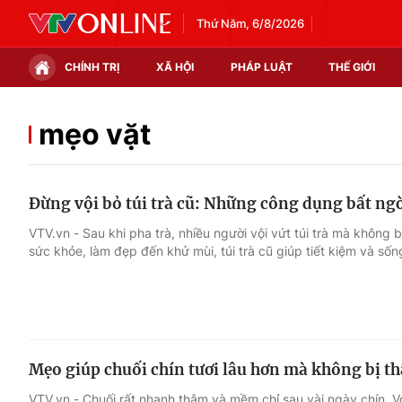
Thứ Năm, 6/8/2026
CHÍNH TRỊ
XÃ HỘI
PHÁP LUẬT
THẾ GIỚI
Chính trị
Xã hội
mẹo vặt
Thế giới
Kinh tế
Đừng vội bỏ túi trà cũ: Những công dụng bất ng
Tin tức
Tài chính
VTV.vn - Sau khi pha trà, nhiều người vội vứt túi trà mà không 
sức khỏe, làm đẹp đến khử mùi, túi trà cũ giúp tiết kiệm và số
Thế giới đó đây
Thị trường
Câu chuyện quốc tế
Góc doanh nghiệp
Dữ liệu và đời sống
Mẹo giúp chuối chín tươi lâu hơn mà không bị t
VTV.vn - Chuối rất nhanh thâm và mềm chỉ sau vài ngày chín. 