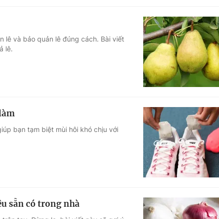
 lê và bảo quản lê đúng cách. Bài viết
 lê.
 làm
giúp bạn tạm biệt mùi hôi khó chịu với
iệu sẵn có trong nhà