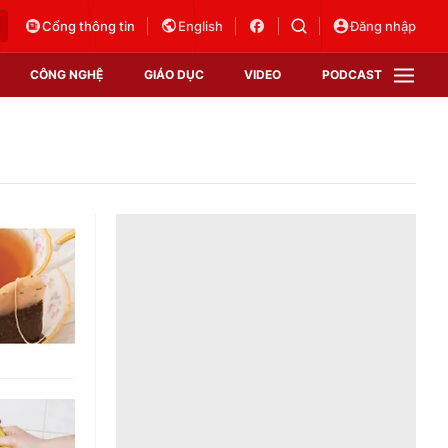
Cổng thông tin
English
Đăng nhập
CÔNG NGHỆ
GIÁO DỤC
VIDEO
PODCAST
VTV Money
VTV Thể thao
VTV Sức khoẻ
Bất động sản
Thị trường 24h
Tấm lòng Việt
Vươn mình bằng AI
VTV4
VTV8
VTV9
Lịch phát sóng
Giao lưu trực tuyến
Sự kiện