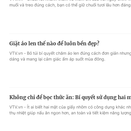
muối và treo đúng cách, bạn có thể giữ chuối tươi lâu hơn đáng
Giải trí
Đời sống
Điện ảnh
Du lịch
Giặt áo len thế nào để luôn bền đẹp?
Âm nhạc
Làm đẹp
VTV.vn - Bỏ túi bí quyết chăm áo len đúng cách đơn giản nhưng
dáng và mang lại cảm giác ấm áp suốt mùa đông.
Sao
Chất lượng cuộc sốn
Không chỉ để bọc thức ăn: Bí quyết sử dụng hai
VTV.vn - Ít ai biết hai mặt của giấy nhôm có công dụng khác 
thụ nhiệt giúp nấu ăn ngon hơn, an toàn và tiết kiệm năng lượng