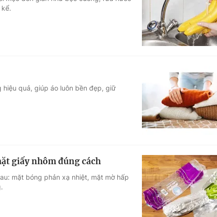
 kể.
Góc ảnh
Giáo dục
Công nghệ
Tuyển sinh
Hitech Công ng
Học trực tuyến
Sản phẩm
 hiệu quả, giúp áo luôn bền đẹp, giữ
g
Thị trường
Tư vấn
 mặt giấy nhôm đúng cách
nhau: mặt bóng phản xạ nhiệt, mặt mờ hấp
.