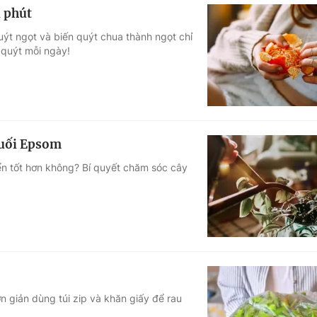
i phút
ýt ngọt và biến quýt chua thành ngọt chỉ
 quýt mỗi ngày!
muối Epsom
ển tốt hơn không? Bí quyết chăm sóc cây
n giản dùng túi zip và khăn giấy để rau