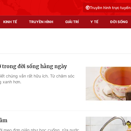
Truyền hình trực tuyến
KINH TẾ
TRUYỀN HÌNH
GIẢI TRÍ
Y TẾ
ĐỜI SỐNG
Pháp luật
Y tế
Truyền hình
Multimedia
ờ trong đời sống hằng ngày
Phim VTV
Video
biết chúng vẫn rất hữu ích. Từ chăm sóc
ng xanh hơn.
Hậu trường
Shorts video
Nhân vật
Podcast
Khán giả
EMagazine
Giải sao mai
Photo
hâm
Infographic
Với mẹo đơn giản như bọc cuống, rửa nước