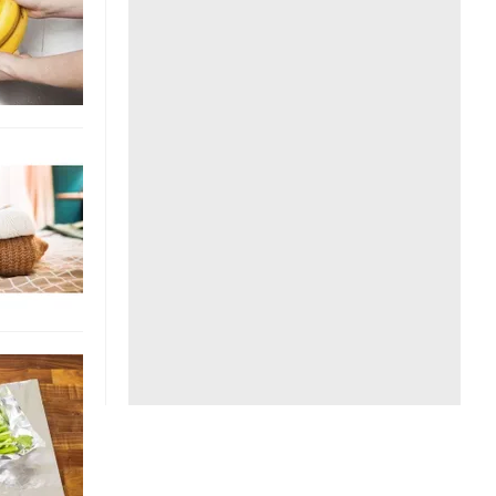
Liên hệ toà soạn
hệ tương lai