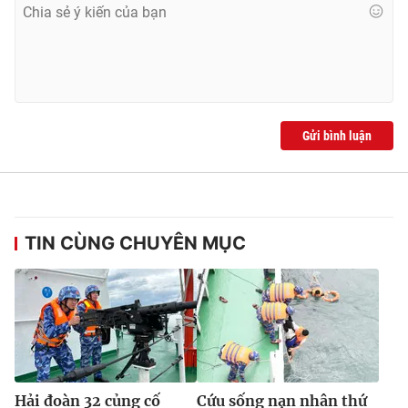
Ðiện thoại Thời báo VTV:
024.66 897 897
Email:
toasoan@vtv.vn
Liên hệ quảng cáo:
024-7300.7108
Gửi bình luận
TIN CÙNG CHUYÊN MỤC
® Cấm sao chép dưới mọi hình thức nếu không có sự chấp
thuận bằng văn bản. Ghi rõ nguồn VTV.vn khi phát hành lại
thông tin từ website này.
Hải đoàn 32 củng cố
Cứu sống nạn nhân thứ