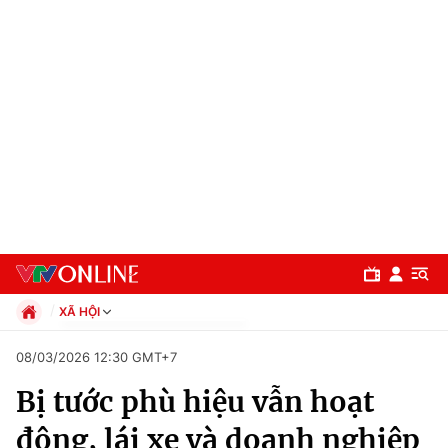
XÃ HỘI
Chính trị
08/03/2026 12:30 GMT+7
Xã hội
Bị tước phù hiệu vẫn hoạt
Pháp luật
Chuyên mục
Kinh tế
động, lái xe và doanh nghiệp
Thể thao