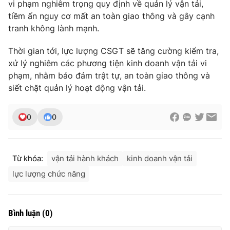
vi phạm nghiêm trọng quy định về quản lý vận tải,
tiềm ẩn nguy cơ mất an toàn giao thông và gây cạnh
tranh không lành mạnh.
THỜI BÁO VTV
Thời gian tới, lực lượng CSGT sẽ tăng cường kiểm tra,
xử lý nghiêm các phương tiện kinh doanh vận tải vi
phạm, nhằm bảo đảm trật tự, an toàn giao thông và
siết chặt quản lý hoạt động vận tải.
Theo dõi báo trên
0
0
Cơ quan chủ quản:
Đài Truyền hình Việt Nam
Cơ quan báo chí:
Thời báo VTV
Giấy phép hoạt động báo in và báo điện tử số 483/GP-BTTTT
Từ khóa:
vận tải hành khách
kinh doanh vận tải
cấp ngày 29/12/2023
lực lượng chức năng
Tổng Biên tập:
Vũ Thanh Thủy
Phó Tổng Biên tập:
Nguyễn Thị Mỹ Hạnh, Phạm Quốc Thắng,
Nguyễn Trọng Ninh
Bình luận
(
0
)
Tổng đài VTV:
024.38 355 931 - 024.38 355 932