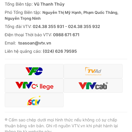
Tổng Biên tập:
Vũ Thanh Thủy
Phó Tổng Biên tập:
Nguyễn Thị Mỹ Hạnh, Phạm Quốc Thắng,
Nguyễn Trọng Ninh
Tổng đài VTV:
024.38 355 931 - 024.38 355 932
Ðiện thoại Thời báo VTV:
0988 671 671
Email:
toasoan@vtv.vn
Liên hệ quảng cáo:
(024) 626 79595
® Cấm sao chép dưới mọi hình thức nếu không có sự chấp
thuận bằng văn bản. Ghi rõ nguồn VTV.vn khi phát hành lại
thông tin từ website này.