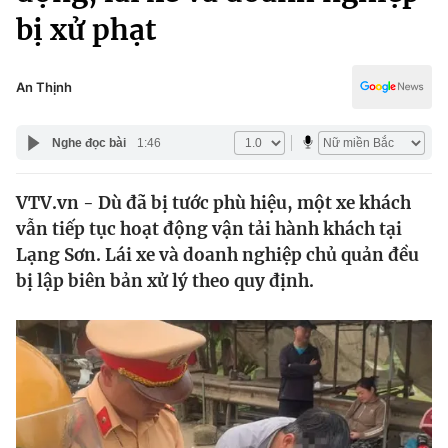
Chính trị
bị xử phạt
Truyền hình
Văn hóa - Giải trí
Xã hội
Y tế
An Thịnh
Đời sống
Pháp luật
Công nghệ
Nghe đọc bài
1:46
Giáo dục
Y tế
VTV.vn - Dù đã bị tước phù hiệu, một xe khách
vẫn tiếp tục hoạt động vận tải hành khách tại
Thế giới
Lạng Sơn. Lái xe và doanh nghiệp chủ quản đều
Tin tức
bị lập biên bản xử lý theo quy định.
Kinh tế
Thế giới đó đây
Tài chính
Dữ liệu và đời sống
Câu chuyện quốc tế
Thị trường
Truyền hình
Góc doanh nghiệp