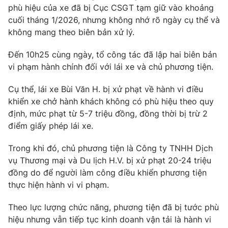
phù hiệu của xe đã bị Cục CSGT tạm giữ vào khoảng
Photo
Infographic
cuối tháng 1/2026
, nhưng không nhớ rõ ngày cụ thể và
không mang theo biên bản xử lý.
Video
Shorts video
Đến 10h25 cùng ngày, tổ công tác đã lập hai biên bản
vi phạm hành chính đối với lái xe và chủ phương tiện.
VTV Money
VTV Thể thao
Cụ thể, lái xe Bùi Văn H. bị xử phạt về hành vi điều
khiển xe chở hành khách không có phù hiệu theo quy
VTV Sức khoẻ
Bất động sản
định, mức phạt từ 5-7 triệu đồng, đồng thời bị trừ 2
điểm giấy phép lái xe.
Thị trường 24h
Tấm lòng Việt
Trong khi đó, chủ phương tiện là Công ty TNHH Dịch
vụ Thương mại và Du lịch H.V. bị xử phạt 20-24 triệu
VTV4
Vươn mình bằng AI
đồng do để người làm công điều khiển phương tiện
thực hiện hành vi vi phạm.
VTV9
VTV8
Theo lực lượng chức năng, phương tiện đã bị tước phù
hiệu nhưng vẫn tiếp tục kinh doanh vận tải là hành vi
Liên hệ tòa soạn
English