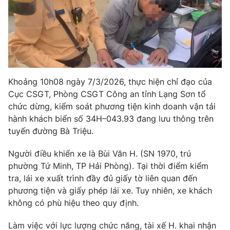
Phim VTV
Giải trí
Hậu trường
Điện ảnh
Đời sống
Nhân vật
Âm nhạc
Du lịch
Khán giả
Giáo dục
Sao
Khoảng
10h08 ngày 7/3/2026
, thực hiện chỉ đạo của
Làm đẹp
Giải sao mai
Tuyển sinh
Cục CSGT
,
Phòng CSGT Công an tỉnh Lạng Sơn
tổ
Công nghệ
Chất lượng cuộc sống
chức dừng, kiểm soát phương tiện kinh doanh vận tải
Học trực tuyến
hành khách
biển số 34H–043.93
đang lưu thông trên
Hitech Công nghệ tương lai
Giao lưu trực tuyến
tuyến
đường Bà Triệu
.
Sản phẩm
Người điều khiển xe là
Bùi Văn H. (SN 1970, trú
Lịch phát sóng
Thị trường
phường Tứ Minh, TP Hải Phòng)
. Tại thời điểm kiểm
tra, lái xe xuất trình đầy đủ giấy tờ liên quan đến
Tư vấn
phương tiện và giấy phép lái xe. Tuy nhiên,
xe khách
Chuyên mục khác
không có phù hiệu theo quy định
.
Emagazine
Podcast
Làm việc với lực lượng chức năng, tài xế H. khai nhận